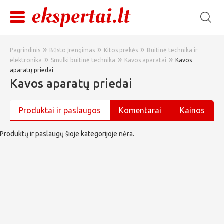
»
»
»
Pagrindinis
Būsto įrengimas
Kitos prekės
Buitinė technika ir
»
»
»
elektronika
Smulki buitinė technika
Kavos aparatai
Kavos
aparatų priedai
Kavos aparatų priedai
Produktai ir paslaugos
Komentarai
Kainos
Produktų ir paslaugų šioje kategorijoje nėra.