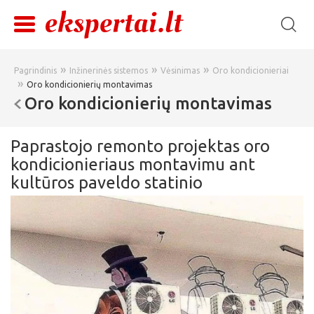
»
»
»
Pagrindinis
Inžinerinės sistemos
Vėsinimas
Oro kondicionieriai
»
Oro kondicionierių montavimas
Oro kondicionierių montavimas
Paprastojo remonto projektas oro
kondicionieriaus montavimu ant
kultūros paveldo statinio