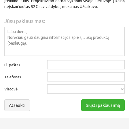
įteikimo Jums. Projektavimo darbai vykdomi visoje Lietuvoje. Į kainą
neįskaičiuotas 52€ savivaldybei, mokamas Užsakovo.
Jūsų paklausimas:
El. paštas
Telefonas
Vietovė
Atšaukti
Siųsti paklausimą