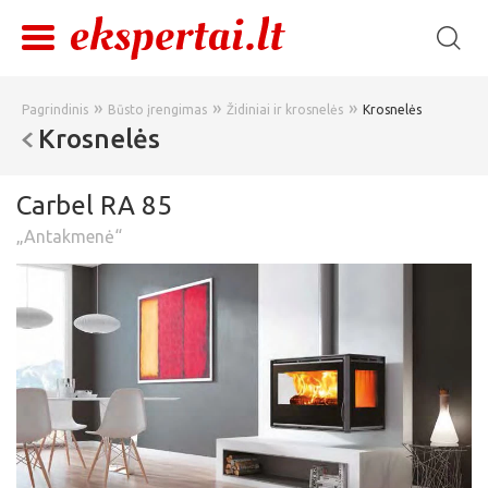
»
»
»
Pagrindinis
Būsto įrengimas
Židiniai ir krosnelės
Krosnelės
Krosnelės
Carbel RA 85
„Antakmenė“