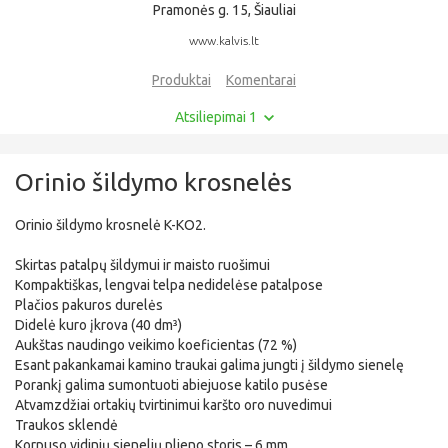
Pramonės g. 15, Šiauliai
www.kalvis.lt
Produktai
Komentarai
Atsiliepimai 1
Orinio šildymo krosnelės
Orinio šildymo krosnelė K-KO2.
Skirtas patalpų šildymui ir maisto ruošimui
Kompaktiškas, lengvai telpa nedidelėse patalpose
Plačios pakuros durelės
Didelė kuro įkrova (40 dm³)
Aukštas naudingo veikimo koeficientas (72 %)
Esant pakankamai kamino traukai galima jungti į šildymo sienelę
Porankį galima sumontuoti abiejuose katilo pusėse
Atvamzdžiai ortakių tvirtinimui karšto oro nuvedimui
Traukos sklendė
Korpuso vidinių sienelių plieno storis – 6 mm