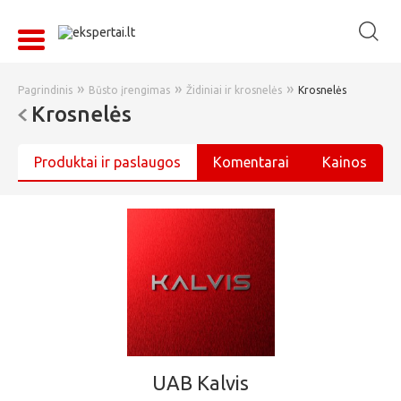
»
»
»
Pagrindinis
Būsto įrengimas
Židiniai ir krosnelės
Krosnelės
Krosnelės
Produktai ir paslaugos
Komentarai
Kainos
UAB Kalvis