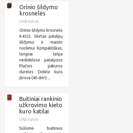
Orinio šildymo
krosnelės
UAB Kalvis
Orinio šildymo krosnelė
K-KO2. Skirtas patalpų
šildymui ir maisto
ruošimui Kompaktiškas,
lengvai telpa
nedidelėse patalpose
Plačios pakuros
durelės Didelė kuro
įkrova (40 dm³) ...
Buitiniai rankinio
užkrovimo kieto
kuro katilai
UAB Kalvis
Siūlome buitinius