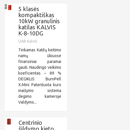
5 klasės
kompaktiškas
10kW granulinis
katilas KALVIS
K-8-10DG
UAB Kalvis
Tinkamas Katilų keitimo
namų ūkiuose
finansiniai paramai
gauti. Naudingo veikimo
koeficientas – 89 %
DEGIKLIS BurnPell
X.Mini Patentuota kuro
maišymo sistema
degimo kameroje
Valdymo...
Centrinio
šildymo kieto