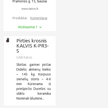
Pramonės g. 15, Šiauliai
www.kalvis.lt
Produktai
Komentarai
Atsiliepimai 1
Pirties krosnis
KALVIS K-PR3-
S
UAB Kalvis
Skirtas garinei pirčiai
Didelis akmenų kiekis
– 145 kg Korpuso
sienelių storis – 4-6
mm Kūrenama iš
priešpirčio Durelės su
stiklo keramika
Nominali šiluminė...