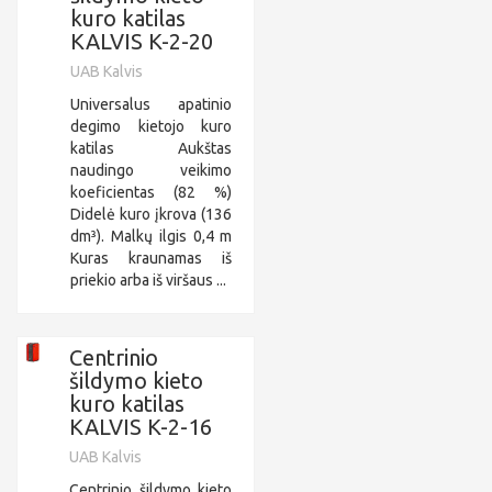
kuro katilas
KALVIS K-2-20
UAB Kalvis
Universalus apatinio
degimo kietojo kuro
katilas Aukštas
naudingo veikimo
koeficientas (82 %)
Didelė kuro įkrova (136
dm³). Malkų ilgis 0,4 m
Kuras kraunamas iš
priekio arba iš viršaus ...
Centrinio
šildymo kieto
kuro katilas
KALVIS K-2-16
UAB Kalvis
Centrinio šildymo kieto