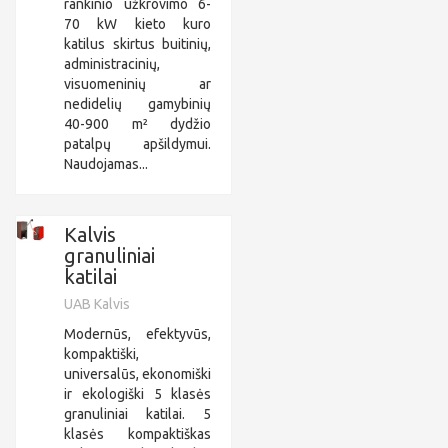
rankinio užkrovimo 6-
70 kW kieto kuro
katilus skirtus buitinių,
administracinių,
visuomeninių ar
nedidelių gamybinių
40-900 m² dydžio
patalpų apšildymui.
Naudojamas...
Kalvis
granuliniai
katilai
UAB Kalvis
Modernūs, efektyvūs,
kompaktiški,
universalūs, ekonomiški
ir ekologiški 5 klasės
granuliniai katilai. 5
klasės kompaktiškas