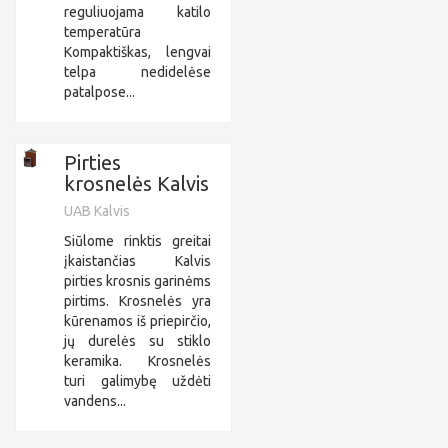
reguliuojama katilo
temperatūra
Kompaktiškas, lengvai
telpa nedidelėse
patalpose...
Pirties
krosnelės Kalvis
UAB Kalvis
Siūlome rinktis greitai
įkaistančias Kalvis
pirties krosnis garinėms
pirtims. Krosnelės yra
kūrenamos iš priepirčio,
jų durelės su stiklo
keramika. Krosnelės
turi galimybę uždėti
vandens...