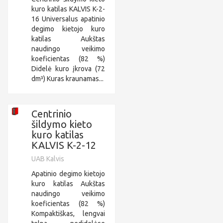
kuro katilas KALVIS K-2-
16 Universalus apatinio
degimo kietojo kuro
katilas Aukštas
naudingo veikimo
koeficientas (82 %)
Didelė kuro įkrova (72
dm³) Kuras kraunamas...
Centrinio
šildymo kieto
kuro katilas
KALVIS K-2-12
UAB Kalvis
Apatinio degimo kietojo
kuro katilas Aukštas
naudingo veikimo
koeficientas (82 %)
Kompaktiškas, lengvai