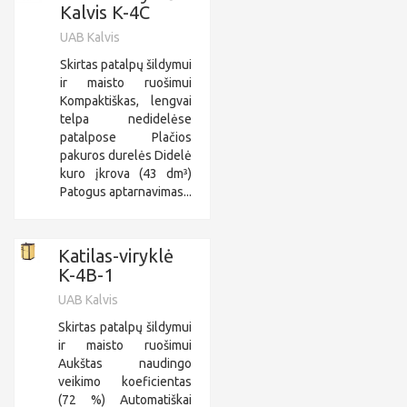
Kalvis K-4C
UAB Kalvis
Skirtas patalpų šildymui
ir maisto ruošimui
Kompaktiškas, lengvai
telpa nedidelėse
patalpose Plačios
pakuros durelės Didelė
kuro įkrova (43 dm³)
Patogus aptarnavimas...
Katilas-viryklė
K-4B-1
UAB Kalvis
Skirtas patalpų šildymui
ir maisto ruošimui
Aukštas naudingo
veikimo koeficientas
(72 %) Automatiškai