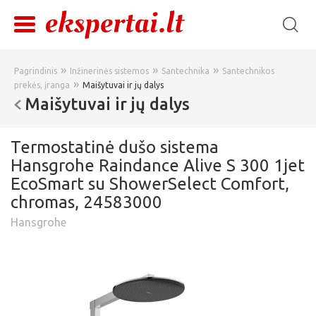
»
»
»
Pagrindinis
Inžinerinės sistemos
Santechnika
Santechnikos
»
prekės, įranga
Maišytuvai ir jų dalys
Maišytuvai ir jų dalys
Termostatinė dušo sistema
Hansgrohe Raindance Alive S 300 1jet
EcoSmart su ShowerSelect Comfort,
chromas, 24583000
Hansgrohe