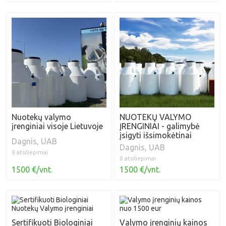
Nuotekų valymo
NUOTEKŲ VALYMO
įrenginiai visoje Lietuvoje
ĮRENGINIAI - galimybė
įsigyti išsimokėtinai
Dagnis, UAB
Dagnis, UAB
8 atsiliepimai
8 atsiliepimai
1500 €/vnt.
1500 €/vnt.
Sertifikuoti Biologiniai
Valymo įrenginių kainos