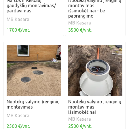
Naftos ir Riebalų
Nuotekų valymo įrenginių
gaudyklių montavimas/
montavimas
pardavimas
išsimokėtinai - be
pabrangimo
MB Kasara
MB Kasara
1700 €/vnt.
3500 €/vnt.
Nuotekų valymo įrenginių
Nuotekų valymo įrenginių
montavimas
montavimas
išsimokėtinai
MB Kasara
MB Kasara
2500 €/vnt.
2500 €/vnt.