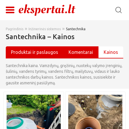
»
»
Pagrindinis
Inžinerinės sistemos
Santechnika
Santechnika – Kainos
Produktai ir paslaugos
Komentarai
Kainos
Santechnika kaina. Vamzdynų, gręžinių, nuotekų valymo įrenginių,
šulinių, vandens tyrimų, vandens filtrų, maišytuvų, vidaus ir lauko
santechnikos darbų kainos. Santechnikos kainos, susisiekite ir
gausite asmeninį pasiūlymą.