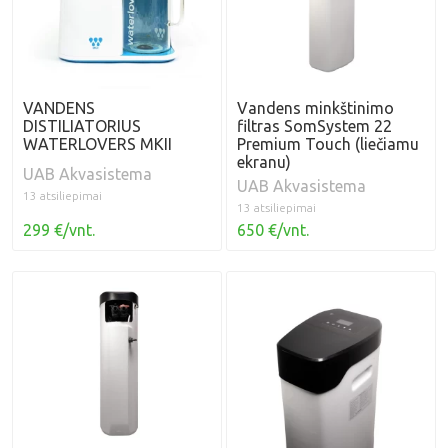
VANDENS
Vandens minkštinimo
DISTILIATORIUS
filtras SomSystem 22
WATERLOVERS MKII
Premium Touch (liečiamu
ekranu)
UAB Akvasistema
UAB Akvasistema
13 atsiliepimai
13 atsiliepimai
299 €/vnt.
650 €/vnt.