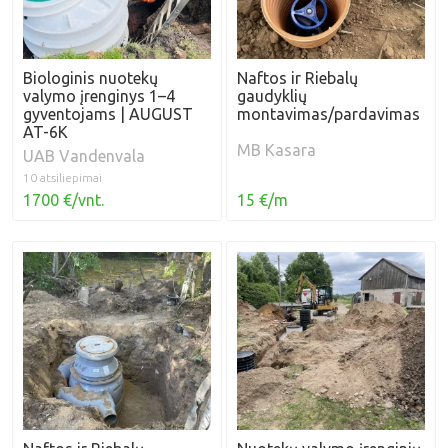
Biologinis nuotekų
Naftos ir Riebalų
valymo įrenginys 1–4
gaudyklių
gyventojams | AUGUST
montavimas/pardavimas
AT-6K
MB Kasara
UAB Vandenvala
10 atsiliepimai
15 €/m
1700 €/vnt.