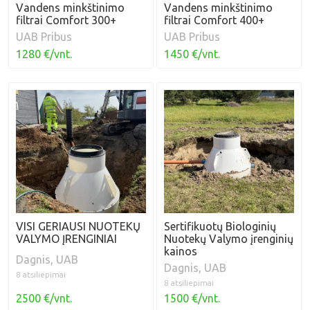
Vandens minkštinimo
Vandens minkštinimo
filtrai Comfort 300+
filtrai Comfort 400+
UAB Pribus
UAB Pribus
1280 €/vnt.
1450 €/vnt.
VISI GERIAUSI NUOTEKŲ
Sertifikuotų Biologinių
VALYMO ĮRENGINIAI
Nuotekų Valymo įrenginių
kainos
Dagnis, UAB
Dagnis, UAB
8 atsiliepimai
8 atsiliepimai
2500 €/vnt.
1500 €/vnt.