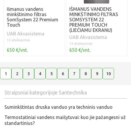
Išmanus vandens
IŠMANUS VANDENS
minkštinimo filtras
MINKŠTINIMO FILTRAS
SomSystem 22 Premium
SOMSYSTEM 22
Touch
PREMIUM TOUCH
(LIEČIAMU EKRANU)
UAB Akvasistema
UAB Akvasistema
13 atsiliepimai
13 atsiliepimai
650 €/vnt.
650 €/vnt.
1
2
3
4
5
6
7
8
9
10
Straipsniai kategorijoje Santechnika
Suminkštintas druska vanduo yra techninis vanduo
Termostatiniai vandens maišytuvai: kuo jie pažangesni už
standartinius?