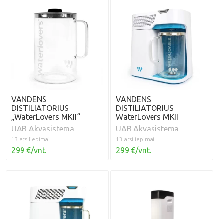
VANDENS
VANDENS
DISTILIATORIUS
DISTILIATORIUS
„WaterLovers MKII“
WaterLovers MKII
UAB Akvasistema
UAB Akvasistema
13 atsiliepimai
13 atsiliepimai
299 €/vnt.
299 €/vnt.