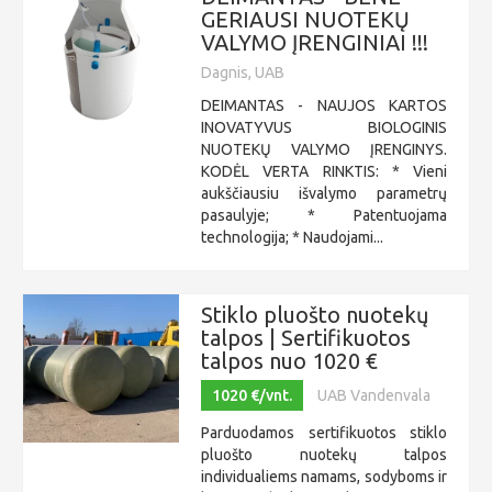
GERIAUSI NUOTEKŲ
VALYMO ĮRENGINIAI !!!
Dagnis, UAB
DEIMANTAS - NAUJOS KARTOS
INOVATYVUS BIOLOGINIS
NUOTEKŲ VALYMO ĮRENGINYS.
KODĖL VERTA RINKTIS: * Vieni
aukščiausiu išvalymo parametrų
pasaulyje; * Patentuojama
technologija; * Naudojami...
Stiklo pluošto nuotekų
talpos | Sertifikuotos
talpos nuo 1020 €
1020 €/vnt.
UAB Vandenvala
Parduodamos sertifikuotos stiklo
pluošto nuotekų talpos
individualiems namams, sodyboms ir