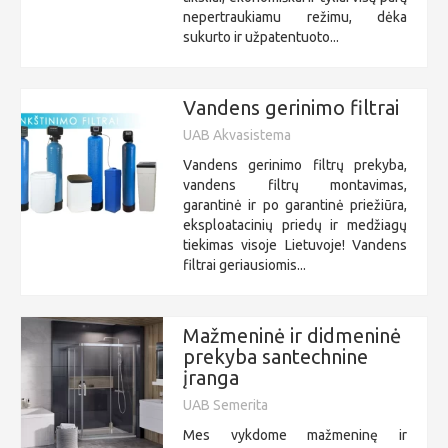
nepertraukiamu režimu, dėka
sukurto ir užpatentuoto...
Vandens gerinimo filtrai
UAB Akvasistema
Vandens gerinimo filtrų prekyba,
vandens filtrų montavimas,
garantinė ir po garantinė priežiūra,
eksploatacinių priedų ir medžiagų
tiekimas visoje Lietuvoje! Vandens
filtrai geriausiomis...
Mažmeninė ir didmeninė
prekyba santechnine
įranga
UAB Semerita
Mes vykdome mažmeninę ir