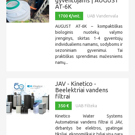
gyventojams | AUGUST
AT-6K
1700 €/vnt.
UAB Vandenvala
AUGUST AT-6K – kompaktiškas
biologinis nuotekų valymo
įrenginys, skirtas 1-4 gyventojų
individualiems namams, sodyboms ir
sezoniniam gyvenimui. Tai
praktiškas sprendimas mažesniems
namų...
JAV - Kinetico -
Beelektriai vandens
filtrai
350 €
UAB Filteka
Kinetico Water Systems
Automatiniai vandens filtrai iš JAV,
dirbantys be elektros, ypatingai
tiksliai, ekonomiškai ir tyliai visą parą