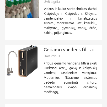
UAB Ligrita
Vidaus ir lauko santechnikos darbai
Klaipėdoje ir Klaipėdos r.! Šildymo,
vandentiekio ir kanalizacijos
sistemų montavimas. WC, kriauklių,
maišytuvų, gyvatukų, vonių, dušo,
kabinų prijungimas...
Geriamo vandens filtrai
UAB Pribus
Pribus geriamo vandens filtrai skirti
užtikrinti švarų, gaivų ir kokybišką
vandenį kasdieniam vartojimui.
Modernios filtravimo sistemos
padeda sumažinti chloro,
nemalonaus kvapo, organinių
medžiagų,...