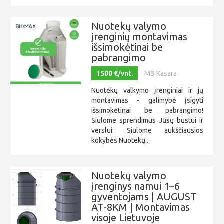
Nuotekų valymo
įrenginių montavimas
išsimokėtinai be
pabrangimo
1500 €/vnt.
MB Kasara
Nuotėkų valkymo įrenginiai ir jų
montavimas - galimybė įsigyti
išsimokėtinai be pabrangimo!
Siūlome sprendimus Jūsų būstui ir
verslui: Siūlome aukščiausios
kokybės Nuotekų...
Nuotekų valymo
įrenginys namui 1–6
gyventojams | AUGUST
AT-8KM | Montavimas
visoje Lietuvoje