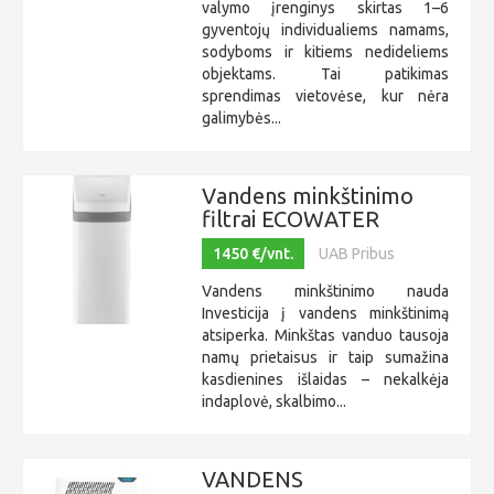
valymo įrenginys skirtas 1–6
gyventojų individualiems namams,
sodyboms ir kitiems nedideliems
objektams. Tai patikimas
sprendimas vietovėse, kur nėra
galimybės...
Vandens minkštinimo
filtrai ECOWATER
1450 €/vnt.
UAB Pribus
Vandens minkštinimo nauda
Investicija į vandens minkštinimą
atsiperka. Minkštas vanduo tausoja
namų prietaisus ir taip sumažina
kasdienines išlaidas – nekalkėja
indaplovė, skalbimo...
VANDENS