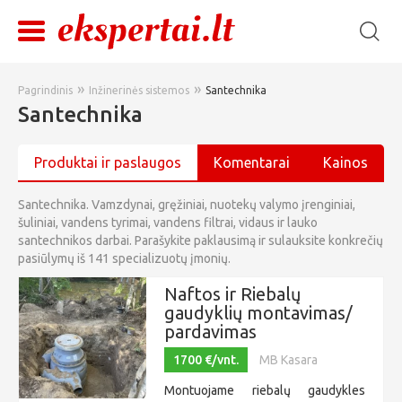
»
»
Pagrindinis
Inžinerinės sistemos
Santechnika
Santechnika
Produktai ir paslaugos
Komentarai
Kainos
Santechnika. Vamzdynai, gręžiniai, nuotekų valymo įrenginiai,
šuliniai, vandens tyrimai, vandens filtrai, vidaus ir lauko
santechnikos darbai. Parašykite paklausimą ir sulauksite konkrečių
pasiūlymų iš 141 specializuotų įmonių.
Naftos ir Riebalų
gaudyklių montavimas/
pardavimas
1700 €/vnt.
MB Kasara
Montuojame riebalų gaudykles