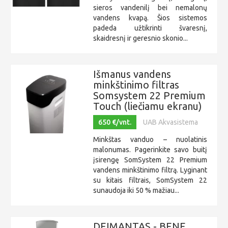
sieros vandenilį bei nemalonų
vandens kvapą. Šios sistemos
padeda užtikrinti švaresnį,
skaidresnį ir geresnio skonio...
Išmanus vandens
minkštinimo filtras
Somsystem 22 Premium
Touch (liečiamu ekranu)
650 €/vnt.
UAB Akvasistema
Minkštas vanduo – nuolatinis
malonumas. Pagerinkite savo buitį
įsirengę SomSystem 22 Premium
vandens minkštinimo filtrą. Lyginant
su kitais filtrais, SomSystem 22
sunaudoja iki 50 % mažiau...
DEIMANTAS - BENE