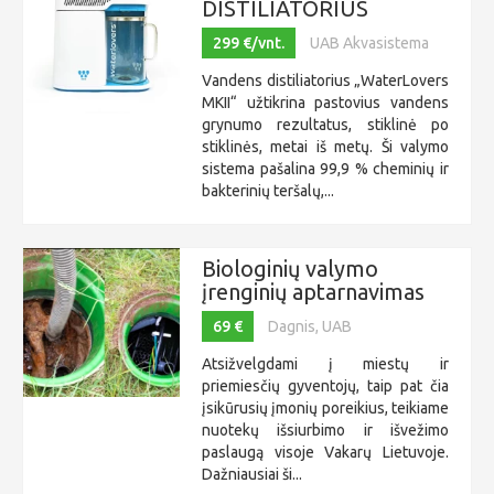
DISTILIATORIUS
299 €/vnt.
UAB Akvasistema
Vandens distiliatorius „WaterLovers
MKII“ užtikrina pastovius vandens
grynumo rezultatus, stiklinė po
stiklinės, metai iš metų. Ši valymo
sistema pašalina 99,9 % cheminių ir
bakterinių teršalų,...
Biologinių valymo
įrenginių aptarnavimas
69 €
Dagnis, UAB
Atsižvelgdami į miestų ir
priemiesčių gyventojų, taip pat čia
įsikūrusių įmonių poreikius, teikiame
nuotekų išsiurbimo ir išvežimo
paslaugą visoje Vakarų Lietuvoje.
Dažniausiai ši...