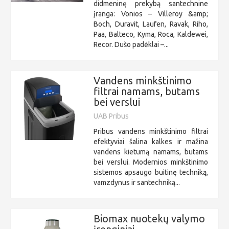
didmeninę prekybą santechnine
įranga: Vonios – Villeroy &amp;
Boch, Duravit, Laufen, Ravak, Riho,
Paa, Balteco, Kyma, Roca, Kaldewei,
Recor. Dušo padėklai –...
Vandens minkštinimo
filtrai namams, butams
bei verslui
UAB Pribus
Pribus vandens minkštinimo filtrai
efektyviai šalina kalkes ir mažina
vandens kietumą namams, butams
bei verslui. Modernios minkštinimo
sistemos apsaugo buitinę techniką,
vamzdynus ir santechniką...
Biomax nuotekų valymo