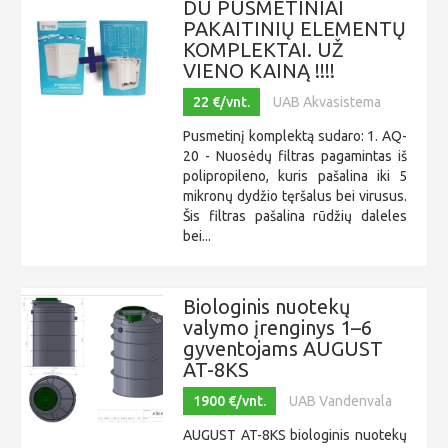
DU PUSMETINIAI
PAKAITINIŲ ELEMENTŲ
KOMPLEKTAI. UŽ
VIENO KAINĄ !!!!
22 €/vnt.
UAB Akvasistema
Pusmetinį komplektą sudaro: 1. AQ-
20 - Nuosėdų filtras pagamintas iš
polipropileno, kuris pašalina iki 5
mikronų dydžio tęršalus bei virusus.
Šis filtras pašalina rūdžių daleles
bei...
Biologinis nuotekų
valymo įrenginys 1–6
gyventojams AUGUST
AT-8KS
1900 €/vnt.
UAB Vandenvala
AUGUST AT-8KS biologinis nuotekų