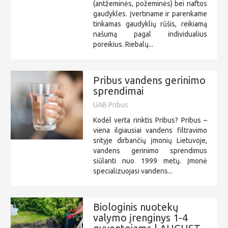
(antžeminės, požeminės) bei naftos
gaudykles. Įvertiname ir parenkame
tinkamas gaudyklių rūšis, reikiamą
našumą pagal individualius
poreikius. Riebalų...
Pribus vandens gerinimo
sprendimai
UAB Pribus
Kodėl verta rinktis Pribus? Pribus –
viena ilgiausiai vandens filtravimo
srityje dirbančių įmonių Lietuvoje,
vandens gerinimo sprendimus
siūlanti nuo 1999 metų. Įmonė
specializuojasi vandens...
Biologinis nuotekų
valymo įrenginys 1-4