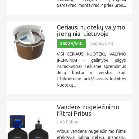
pardavimo, montavimo ir priežiūros...
Geriausi nuotekų valymo
įrenginiai Lietuvoje
2500 €/vnt.
Dagnis, UAB
VISI GERIAUSI NUOTEKŲ VALYMO
ĮRENGINIAI - galimybė įsigyti
išsimokėtinai! Teikiame sprendimus
Jūsų būstui ir verslui, kad:
Užtikrintume aukščiausios kokybės
Nuotekų...
Vandens nugeležinimo
filtrai Pribus
UAB Pribus
Pribus vandens nugeležinimo filtrai
efektyviai šalina geležį, manganą,