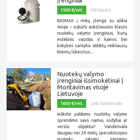
įrenginiai
1500 €/vnt.
MB Kasara
BIOMAX į rinką įžengė su aiškia
misija – sukurti aukščiausios klasės
nuotekų valymo įrenginius, kurių
estetinis vaizdas ir kainos bei
kokybės santykis atitiktų reikliausių
klientų lūkesčius....
Nuotekų valymo
įrenginiai išsimokėtinai |
Montavimas visoje
Lietuvoje
1600 €/vnt.
UAB Vandenvala
Ieškote patikimo nuotekų valymo
sprendimo savo namui, sodybai ar
verslo objektui? Vandenvala
daugiau nei 20 metų specializuojasi
nuotekų valymo įrenginių