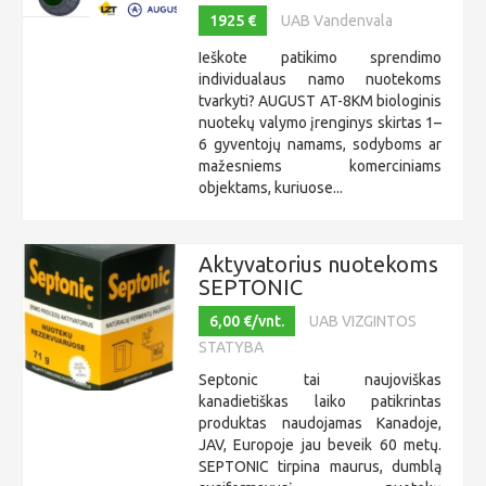
1925 €
UAB Vandenvala
Ieškote patikimo sprendimo
individualaus namo nuotekoms
tvarkyti? AUGUST AT-8KM biologinis
nuotekų valymo įrenginys skirtas 1–
6 gyventojų namams, sodyboms ar
mažesniems komerciniams
objektams, kuriuose...
Aktyvatorius nuotekoms
SEPTONIC
6,00 €/vnt.
UAB VIZGINTOS
STATYBA
Septonic tai naujoviškas
kanadietiškas laiko patikrintas
produktas naudojamas Kanadoje,
JAV, Europoje jau beveik 60 metų.
SEPTONIC tirpina maurus, dumblą