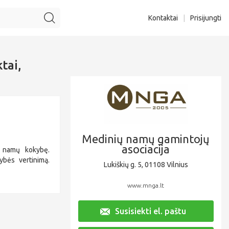
Kontaktai
|
Prisijungti
tai,
Medinių namų gamintojų
asociacija
ių namų kokybę.
ybės vertinimą.
Lukiškių g. 5, 01108 Vilnius
www.mnga.lt
Susisiekti el. paštu