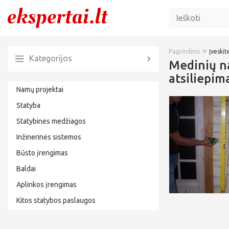
»
Pagrindinis
Įveskite
Kategorijos
Medinių na
atsiliepim
Namų projektai
Statyba
Statybinės medžiagos
Inžinerinės sistemos
Būsto įrengimas
Baldai
Aplinkos įrengimas
Kitos statybos paslaugos