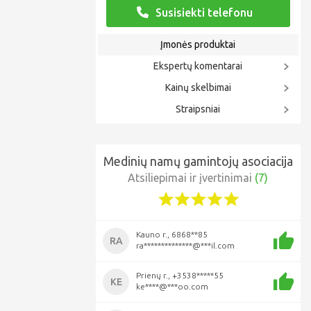
Susisiekti telefonu
Įmonės produktai
Ekspertų komentarai
Kainų skelbimai
Straipsniai
Medinių namų gamintojų asociacija
Atsiliepimai ir įvertinimai
(7)
Kauno r., 6868**85
RA
ra**************@***il.com
Prienų r., +3538*****55
KE
ke****@***oo.com