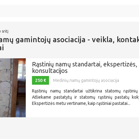
 sritį
mų gamintojų asociacija - veikla, kontak
ai
Rąstinių namų standartai, ekspertizės,
konsultacijos
250 €
Medinių namų gamintojų asociacija
Rąstinių namų standartai užtikrina statomų rąstin
Atliekame pastatytų ir statomų rąstinių pastatų kok
Ekspertizės metu vertiname, kaip rąstiniai pastatai...