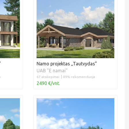
”
Namo projektas „Tautvydas”
UAB "E namai"
a
67 atsiliepimai
89% rekomenduoja
2490 €/vnt.