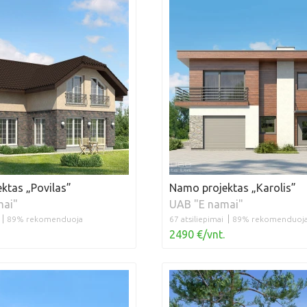
ktas „Povilas”
Namo projektas „Karolis”
mai"
UAB "E namai"
89% rekomenduoja
67 atsiliepimai
89% rekomenduoj
2490 €/vnt.