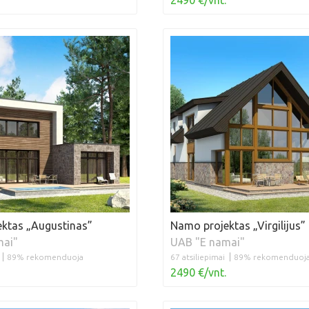
2490 €/vnt.
ktas „Augustinas”
Namo projektas „Virgilijus”
mai"
UAB "E namai"
89% rekomenduoja
67 atsiliepimai
89% rekomenduoj
2490 €/vnt.