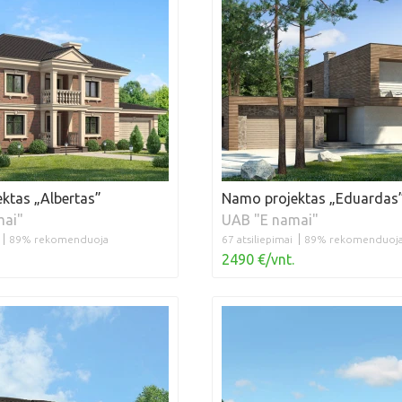
ktas „Albertas”
Namo projektas „Eduardas
mai"
UAB "E namai"
89% rekomenduoja
67 atsiliepimai
89% rekomenduoj
2490 €/vnt.