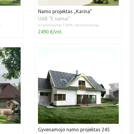
Namo projektas „Karina”
UAB "E namai"
a
67 atsiliepimai
89% rekomenduoja
2490 €/vnt.
Gyvenamojo namo projektas 245