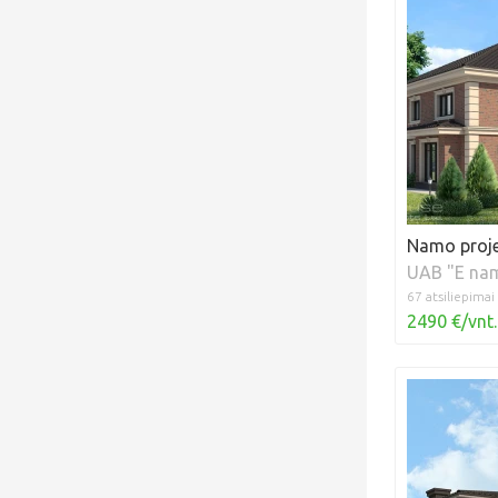
Namo proje
UAB "E na
67 atsiliepimai
2490 €/vnt.