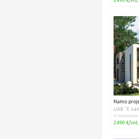
2490 €/vnt.
Namo proje
UAB "E na
67 atsiliepimai
2490 €/vnt.