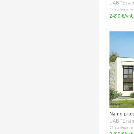
UAB "E na
67 atsiliepimai
2490 €/vnt.
Namo proje
UAB "E na
67 atsiliepimai