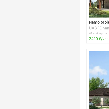
Namo projek
UAB "E na
67 atsiliepimai
2490 €/vnt.