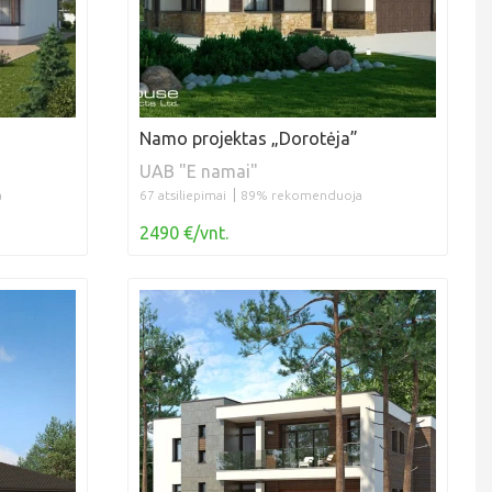
Namo projektas „Dorotėja”
UAB "E namai"
a
67 atsiliepimai
89% rekomenduoja
2490 €/vnt.