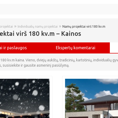
»
»
rojektai
Individualių namų projektai
Namų projektai virš 180 kv.m
ktai virš 180 kv.m – Kainos
i ir paslaugos
Ekspertų komentarai
 180 kv.m kaina. Vieno, dviejų aukštų, tradicinių, kartotinių, individualių
s, susisiekite ir gausite asmeninį pasiūlymą.