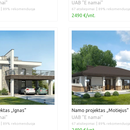
mai"
UAB "E namai"
89% rekomenduoja
67 atsiliepimai
89% rekomenduoj
2490 €/vnt.
ktas „Ignas”
Namo projektas „Motiejus”
mai"
UAB "E namai"
89% rekomenduoja
67 atsiliepimai
89% rekomenduoj