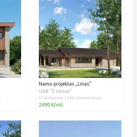
Namo projektas „Linas”
UAB "E namai"
a
67 atsiliepimai
89% rekomenduoja
2490 €/vnt.