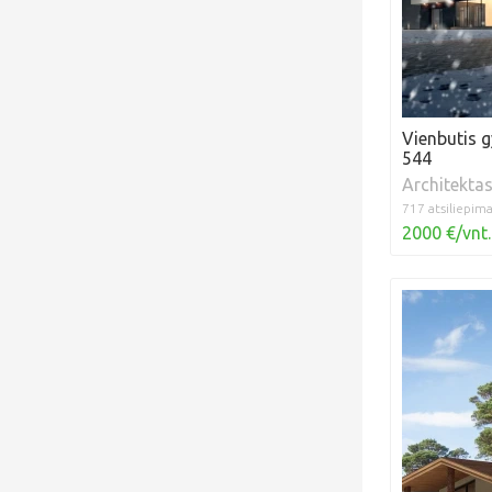
Vienbutis 
544
Architekta
717 atsiliepima
2000 €/vnt.