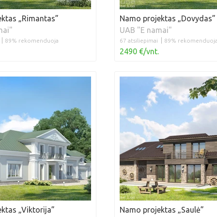
ktas „Rimantas”
Namo projektas „Dovydas”
mai"
UAB "E namai"
89% rekomenduoja
67 atsiliepimai
89% rekomenduoj
2490 €/vnt.
ktas „Viktorija”
Namo projektas „Saulė”