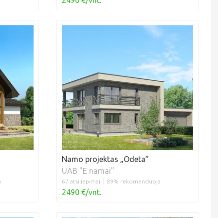
2490 €/vnt.
Namo projektas „Odeta”
UAB "E namai"
a
67 atsiliepimai
89% rekomenduoja
2490 €/vnt.