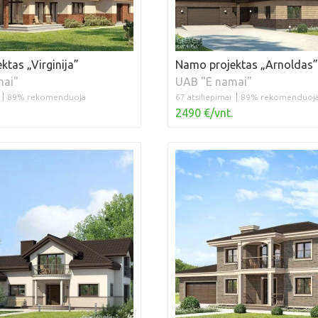
tas „Virginija”
Namo projektas „Arnoldas”
mai"
UAB "E namai"
89% rekomenduoja
67 atsiliepimai
89% rekomenduoj
2490 €/vnt.