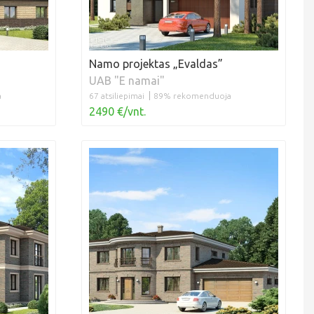
Namo projektas „Evaldas”
UAB "E namai"
a
67 atsiliepimai
89% rekomenduoja
2490 €/vnt.