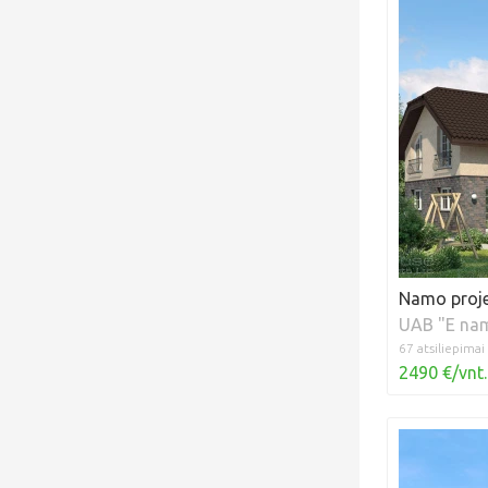
Namo proje
UAB "E na
67 atsiliepimai
2490 €/vnt.