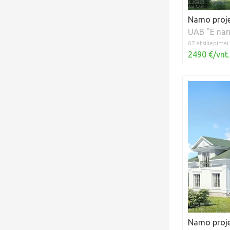
Namo proje
UAB "E na
67 atsiliepimai
2490 €/vnt.
Namo proje