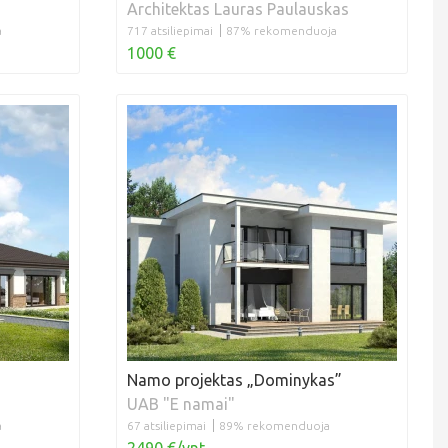
Architektas Lauras Paulauskas
a
717 atsiliepimai
87% rekomenduoja
1000 €
Namo projektas „Dominykas”
UAB "E namai"
a
67 atsiliepimai
89% rekomenduoja