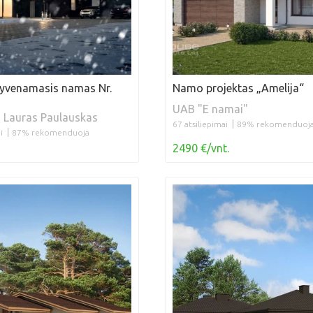
gyvenamasis namas Nr.
Namo projektas „Amelija“
UAB "E namai"
s Lauras Paulauskas
67 atsiliepimai
89% rekomenduoj
i
87% rekomenduoja
2490 €/vnt.