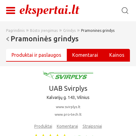
»
»
»
Pagrindinis
Būsto įrengimas
Grindys
Pramoninės grindys
Pramoninės grindys
Produktai ir paslaugos
Komentarai
Kainos
UAB Svirplys
Kalvarijų g. 143, Vilnius
www.svirplys.lt
www.pro-tech.lt
Produktai
Komentarai
Straipsniai