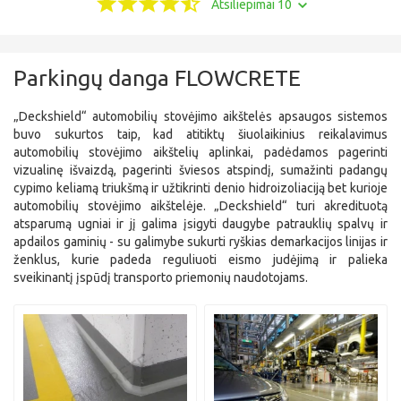
Atsiliepimai 10
Parkingų danga FLOWCRETE
„Deckshield“ automobilių stovėjimo aikštelės apsaugos sistemos
buvo sukurtos taip, kad atitiktų šiuolaikinius reikalavimus
automobilių stovėjimo aikštelių aplinkai, padėdamos pagerinti
vizualinę išvaizdą, pagerinti šviesos atspindį, sumažinti padangų
cypimo keliamą triukšmą ir užtikrinti denio hidroizoliaciją bet kurioje
automobilių stovėjimo aikštelėje. „Deckshield“ turi akredituotą
atsparumą ugniai ir jį galima įsigyti daugybe patrauklių spalvų ir
apdailos gaminių - su galimybe sukurti ryškias demarkacijos linijas ir
ženklus, kurie padeda reguliuoti eismo judėjimą ir palieka
sveikinantį įspūdį transporto priemonių naudotojams.