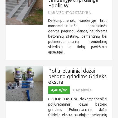
Epolit W
UAB VIZGINTOS STATYBA
Dvikomponentė, vandenyje tirpi,
monomolekulinės epoksidinės
dervos pagrindu danga, naudojama
betoninių statinių, cementinių bei
polimercementinių remontinių
skiedinių ir tinkų paviršiaus
apsaugai...
Poliuretaniniai dažai
betono grindims Grideks
ekstra
4,40 €/m²
UAB Rinvila
GRIDEKS EKSTRA- dvikomponenčiai
poliuretaniniai dažai betono
grindims Poliuretaniniai dažai
Grideks ekstra naudojami betoninių