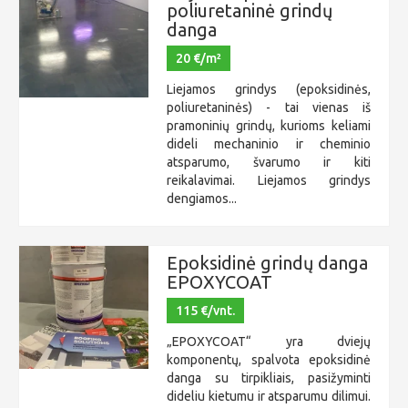
poliuretaninė grindų
danga
20 €/m²
Liejamos grindys (epoksidinės,
poliuretaninės) - tai vienas iš
pramoninių grindų, kurioms keliami
dideli mechaninio ir cheminio
atsparumo, švarumo ir kiti
reikalavimai. Liejamos grindys
dengiamos...
Epoksidinė grindų danga
EPOXYCOAT
115 €/vnt.
„EPOXYCOAT“ yra dviejų
komponentų, spalvota epoksidinė
danga su tirpikliais, pasižyminti
dideliu kietumu ir atsparumu dilimui.