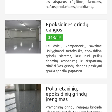
Jis atsparus rūgštims, šarmams,
naftos produktams, tirpikliams,...
Epoksidinės grindų
dangos
24 €/m²
Tai dviejų komponentų, savaime
išsilyginanti, netoksiška, epoksidinė
grindų sistema, kuri turi puikų
cheminį atsparumą ir atsparumą
trinčiai.Šios grindų dangos pasižymi
gražia apdaila, paprastu...
Poliuretaninių,
epoksidinių grindų
įrengimas
Pramoninių grindų įrengėjų brigada