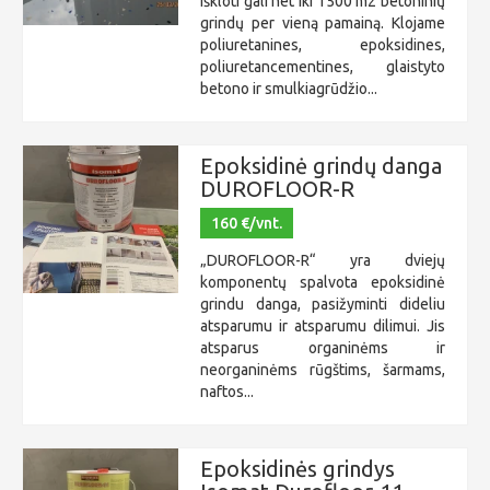
iškloti gali net iki 1500 m2 betoninių
grindų per vieną pamainą. Klojame
poliuretanines, epoksidines,
poliuretancementines, glaistyto
betono ir smulkiagrūdžio...
Epoksidinė grindų danga
DUROFLOOR-R
160 €/vnt.
„DUROFLOOR-R“ yra dviejų
komponentų spalvota epoksidinė
grindu danga, pasižyminti dideliu
atsparumu ir atsparumu dilimui. Jis
atsparus organinėms ir
neorganinėms rūgštims, šarmams,
naftos...
Epoksidinės grindys