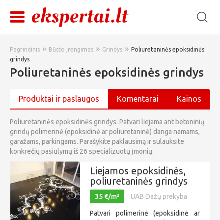
»
»
»
Pagrindinis
Būsto įrengimas
Grindys
Poliuretaninės epoksidinės
grindys
Poliuretaninės epoksidinės grindys
Produktai ir paslaugos
Komentarai
Kainos
Poliuretaninės epoksidinės grindys. Patvari liejama ant betoninių
grindų polimerinė (epoksidinė ar poliuretaninė) danga namams,
garažams, parkingams. Parašykite paklausimą ir sulauksite
konkrečių pasiūlymų iš 26 specializuotų įmonių.
Liejamos epoksidinės,
poliuretaninės grindys
35 €/m²
UAB Dažų prekyba
Patvari polimerinė (epoksidinė ar