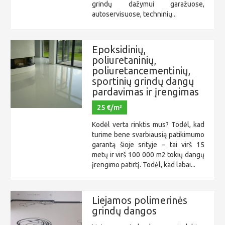
grindų dažymui garažuose,
autoservisuose, techninių...
Epoksidinių,
poliuretaninių,
poliuretancementinių,
sportinių grindų dangų
pardavimas ir įrengimas
25 €/m²
Kodėl verta rinktis mus? Todėl, kad
turime bene svarbiausią patikimumo
garantą šioje srityje – tai virš 15
metų ir virš 100 000 m2 tokių dangų
įrengimo patirtį. Todėl, kad labai...
Liejamos polimerinės
grindų dangos