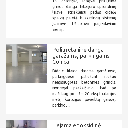
Tai estetiška, lengvai prižiūrima
grindų danga. Interjero sprendimų
laisvei atsiskleisti padės didelė
spalvų paletė ir skirtingų sistemų
įvairovė. Užsakovo pageidavimu
vieną...
Poliuretaninė danga
garažams, parkingams
Conica
Didelė klaida daroma garažuose,
parkinguose paliekant niekuo
neapsaugotas betonines grindis.
Norvegai paskaičiavo, kad po
maždaug po 15 – 20 eksploatacijos
metų korozijos paveiktų garažų,
parkingų...
Liejama epoksidinė