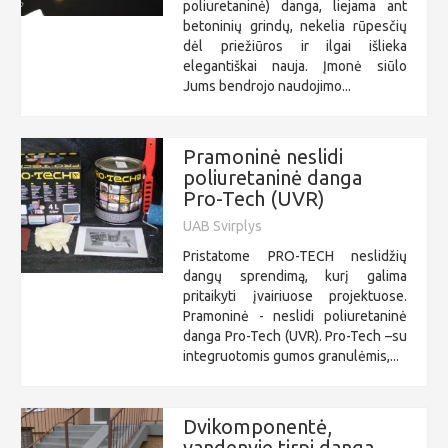
poliuretaninė) danga, liejama ant
betoninių grindų, nekelia rūpesčių
dėl priežiūros ir ilgai išlieka
elegantiškai nauja. Įmonė siūlo
Jums bendrojo naudojimo...
Pramoninė neslidi
poliuretaninė danga
Pro-Tech (UVR)
UAB Svirplys
Pristatome PRO-TECH neslidžių
dangų sprendimą, kurį galima
pritaikyti įvairiuose projektuose.
Pramoninė - neslidi poliuretaninė
danga Pro-Tech (UVR). Pro-Tech –su
integruotomis gumos granulėmis,...
Dvikomponentė,
vandenyje tirpi danga