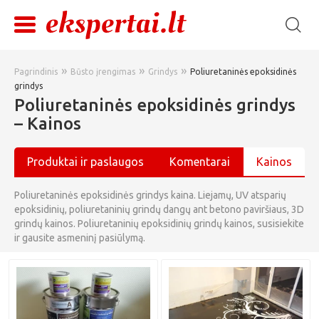
»
»
»
Pagrindinis
Būsto įrengimas
Grindys
Poliuretaninės epoksidinės
grindys
Poliuretaninės epoksidinės grindys
– Kainos
Produktai ir paslaugos
Komentarai
Kainos
Poliuretaninės epoksidinės grindys kaina. Liejamų, UV atsparių
epoksidinių, poliuretaninių grindų dangų ant betono paviršiaus, 3D
grindų kainos. Poliuretaninių epoksidinių grindų kainos, susisiekite
ir gausite asmeninį pasiūlymą.