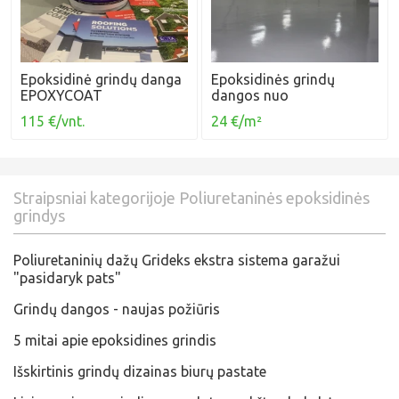
Epoksidinė grindų danga
Epoksidinės grindų
EPOXYCOAT
dangos nuo
115 €/vnt.
24 €/m²
Straipsniai kategorijoje Poliuretaninės epoksidinės
grindys
Poliuretaninių dažų Grideks ekstra sistema garažui
"pasidaryk pats"
Grindų dangos - naujas požiūris
5 mitai apie epoksidines grindis
Išskirtinis grindų dizainas biurų pastate