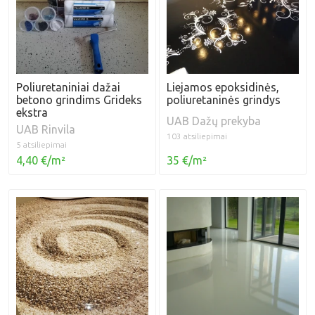
Poliuretaniniai dažai
Liejamos epoksidinės,
betono grindims Grideks
poliuretaninės grindys
ekstra
UAB Dažų prekyba
UAB Rinvila
103 atsiliepimai
5 atsiliepimai
4,40 €/m²
35 €/m²