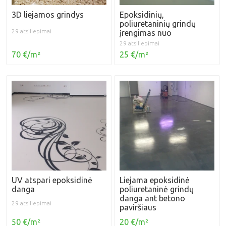
3D liejamos grindys
Epoksidinių,
poliuretaninių grindų
29 atsiliepimai
įrengimas nuo
29 atsiliepimai
70 €/m²
25 €/m²
UV atspari epoksidinė
Liejama epoksidinė
danga
poliuretaninė grindų
danga ant betono
29 atsiliepimai
paviršiaus
50 €/m²
20 €/m²