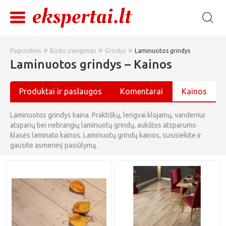
»
»
»
Pagrindinis
Būsto įrengimas
Grindys
Laminuotos grindys
Laminuotos grindys – Kainos
Produktai ir paslaugos
Komentarai
Kainos
Laminuotos grindys kaina. Praktiškų, lengvai klojamų, vandeniui
atsparių bei nebrangių laminuotų grindų, aukštos atsparumo
klasės laminato kainos. Laminuotų grindų kainos, susisiekite ir
gausite asmeninį pasiūlymą.