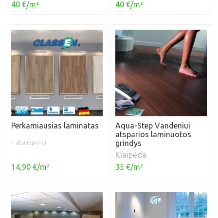
40 €/m²
40 €/m²
Perkamiausias laminatas
Aqua-Step Vandeniui
atsparios laminuotos
grindys
1 atsiliepimai
Klaipėda
14,90 €/m²
35 €/m²