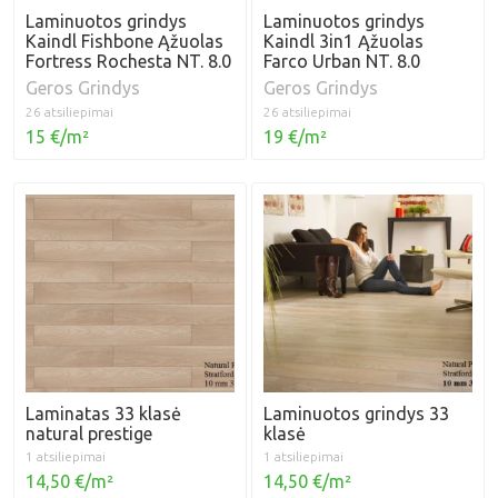
Laminuotos grindys
Laminuotos grindys
Kaindl Fishbone Ąžuolas
Kaindl 3in1 Ąžuolas
Fortress Rochesta NT. 8.0
Farco Urban NT. 8.0
Geros Grindys
Geros Grindys
26 atsiliepimai
26 atsiliepimai
15 €/m²
19 €/m²
Laminatas 33 klasė
Laminuotos grindys 33
natural prestige
klasė
1 atsiliepimai
1 atsiliepimai
14,50 €/m²
14,50 €/m²