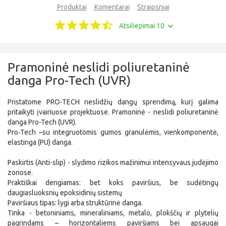
Produktai
Komentarai
Straipsniai
Atsiliepimai 10
Pramoninė neslidi poliuretaninė
danga Pro-Tech (UVR)
Pristatome PRO-TECH neslidžių dangų sprendimą, kurį galima
pritaikyti įvairiuose projektuose. Pramoninė - neslidi poliuretaninė
danga Pro-Tech (UVR).
Pro-Tech –su integruotomis gumos granulėmis, vienkomponentė,
elastinga (PU) danga.
Paskirtis (Anti-slip) - slydimo rizikos mažinimui intensyvaus judėjimo
zonose.
Praktiškai dengiamas: bet koks paviršius, be sudėtingų
daugiasluoksnių epoksidinių sistemų
Paviršiaus tipas: lygi arba struktūrinė danga.
Tinka - betoniniams, mineraliniams, metalo, plokščių ir plytelių
pagrindams – horizontaliems paviršiams bei apsaugai