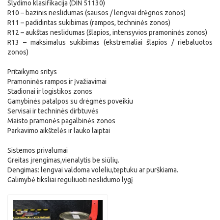
Slydimo klasifikacija (DIN 51130)
R10 – bazinis neslidumas (sausos / lengvai drėgnos zonos)
R11 – padidintas sukibimas (rampos, techninės zonos)
R12 – aukštas neslidumas (šlapios, intensyvios pramoninės zonos)
R13 – maksimalus sukibimas (ekstremaliai šlapios / riebaluotos
zonos)
Pritaikymo sritys
Pramoninės rampos ir įvažiavimai
Stadionai ir logistikos zonos
Gamybinės patalpos su drėgmės poveikiu
Servisai ir techninės dirbtuvės
Maisto pramonės pagalbinės zonos
Parkavimo aikštelės ir lauko laiptai
Sistemos privalumai
Greitas įrengimas,vienalytis be siūlių.
Dengimas: lengvai valdoma voleliu,teptuku ar purškiama.
Galimybė tiksliai reguliuoti neslidumo lygį