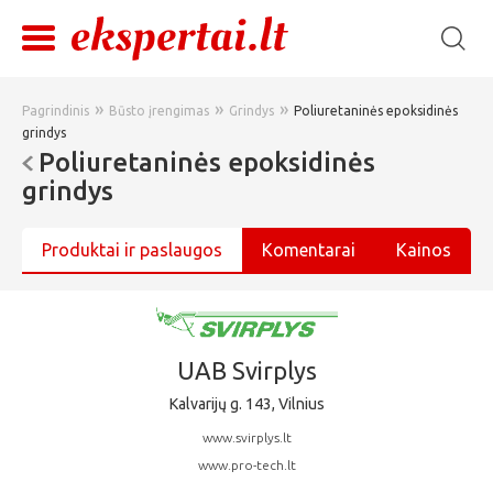
»
»
»
Pagrindinis
Būsto įrengimas
Grindys
Poliuretaninės epoksidinės
grindys
Poliuretaninės epoksidinės
grindys
Produktai ir paslaugos
Komentarai
Kainos
UAB Svirplys
Kalvarijų g. 143, Vilnius
www.svirplys.lt
www.pro-tech.lt