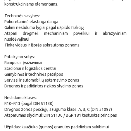
konstrukciniams elementams.
Techninės savybės:
Poliuretaninė elastinga danga
Galimi neslidumo lygiai pagal užpildo frakciją
Atspari drėgmei, mechaniniam poveikiui ir abrazyviniam
nusidėvėjimui
Tinka vidaus ir išorės apkrautoms zonoms
Pritaikymo sritys:
Rampos ir įvažiavimai
Stadionai ir logistikos centrai
Gamybinės ir techninės patalpos
Servisai ir automobilių aptarnavimo zonos
Drėgnos ir padidintos rizikos slydimo zonos
Neslidumo klasės:
R10–R13 (pagal DIN 51130)
Drėgnos zonos pėsčiųjų saugumo klasė: A, B, C (DIN 51097)
Atsparumas slydimui: DIN 51130 / BGR 181 testuotas principas
Užpildas: kaučiuko (gumos) granulės padidintam sukibimui