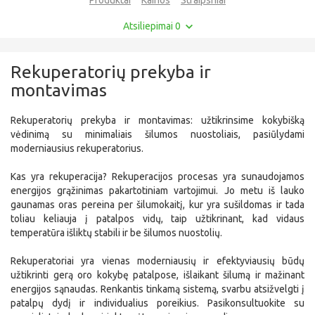
Atsiliepimai 0
Rekuperatorių prekyba ir
montavimas
Rekuperatorių prekyba ir montavimas: užtikrinsime kokybišką
vėdinimą su minimaliais šilumos nuostoliais, pasiūlydami
moderniausius rekuperatorius.
Kas yra rekuperacija? Rekuperacijos procesas yra sunaudojamos
energijos grąžinimas pakartotiniam vartojimui. Jo metu iš lauko
gaunamas oras pereina per šilumokaitį, kur yra sušildomas ir tada
toliau keliauja į patalpos vidų, taip užtikrinant, kad vidaus
temperatūra išliktų stabili ir be šilumos nuostolių.
Rekuperatoriai yra vienas moderniausių ir efektyviausių būdų
užtikrinti gerą oro kokybę patalpose, išlaikant šilumą ir mažinant
energijos sąnaudas. Renkantis tinkamą sistemą, svarbu atsižvelgti į
patalpų dydį ir individualius poreikius. Pasikonsultuokite su