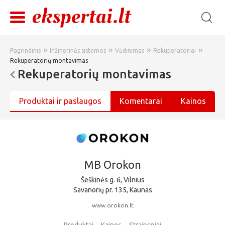
»
»
»
»
Pagrindinis
Inžinerinės sistemos
Vėdinimas
Rekuperatoriai
Rekuperatorių montavimas
Rekuperatorių montavimas
Produktai ir paslaugos
Komentarai
Kainos
MB Orokon
Šeškinės g. 6, Vilnius
Savanorių pr. 135, Kaunas
www.orokon.lt
Produktai
Kainos
Straipsniai