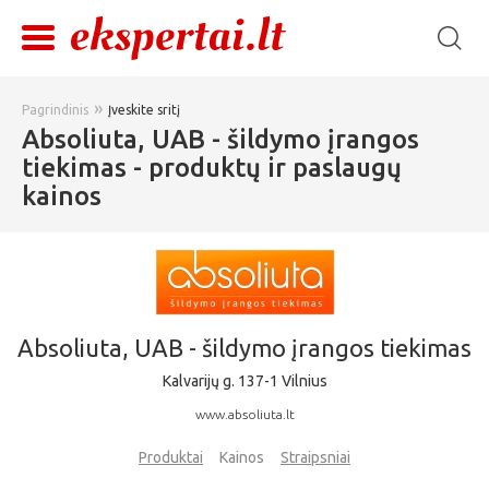
»
Pagrindinis
Įveskite sritį
Absoliuta, UAB - šildymo įrangos
tiekimas - produktų ir paslaugų
kainos
Absoliuta, UAB - šildymo įrangos tiekimas
Kalvarijų g. 137-1 Vilnius
www.absoliuta.lt
Produktai
Kainos
Straipsniai