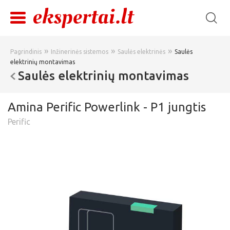
»
»
»
Pagrindinis
Inžinerinės sistemos
Saulės elektrinės
Saulės
elektrinių montavimas
Saulės elektrinių montavimas
Amina Perific Powerlink - P1 jungtis
Perific