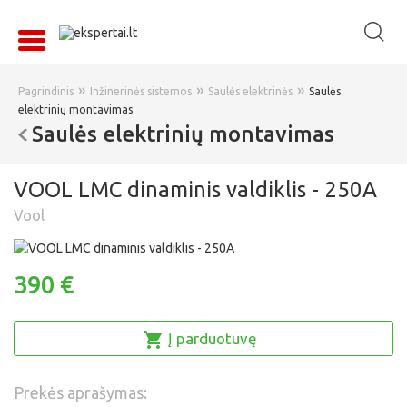
»
»
»
Pagrindinis
Inžinerinės sistemos
Saulės elektrinės
Saulės
elektrinių montavimas
Saulės elektrinių montavimas
VOOL LMC dinaminis valdiklis - 250A
Vool
390 €
Į parduotuvę
Prekės aprašymas: