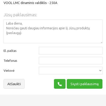
VOOL LMC dinaminis valdiklis - 250A
Jūsų paklausimas:
El. paštas
Telefonas
Vietovė
Atšaukti
Siųsti paklausimą