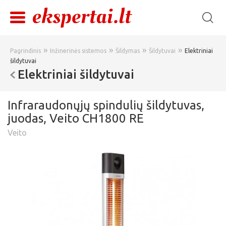
»
»
»
»
Pagrindinis
Inžinerinės sistemos
Šildymas
Šildytuvai
Elektriniai
šildytuvai
Elektriniai šildytuvai
Infraraudonųjų spindulių šildytuvas,
juodas, Veito CH1800 RE
Veito