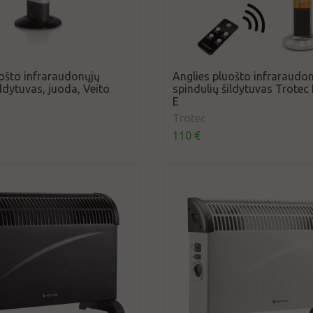
uošto infraraudonųjų
Anglies pluošto infraraudo
ildytuvas, juoda, Veito
spindulių šildytuvas Trotec
E
Trotec
110 €