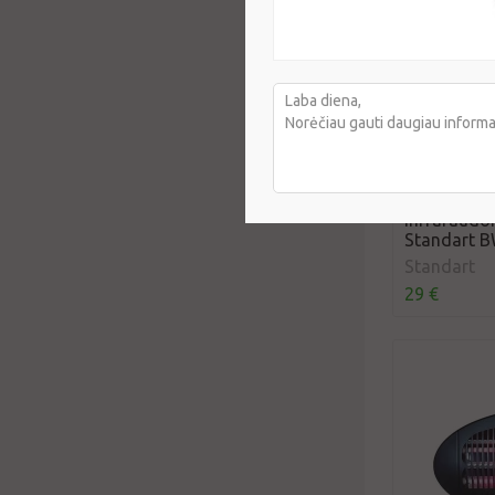
Infraraudon
Standart B
Standart
29 €