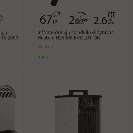
nųjų
Infraraudonųjų spindulių šildytuvas
 IRS 2000
Heatum H2600R EVOLUTION
Heatum
299 €