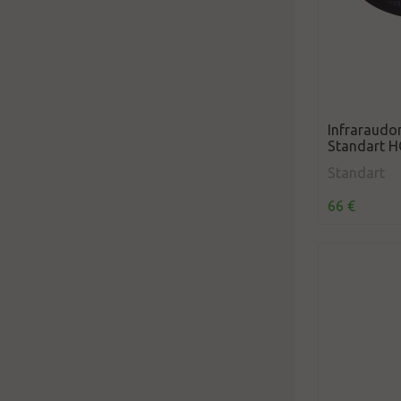
Infraraudon
Standart H
Standart
66 €