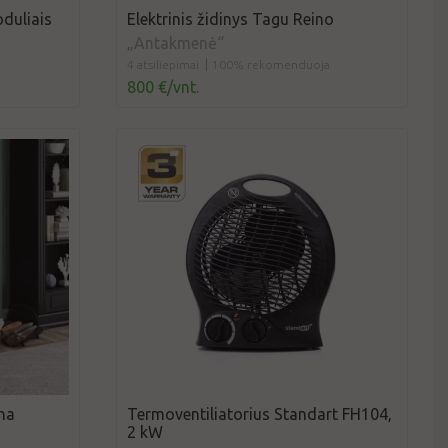
oduliais
Elektrinis židinys Tagu Reino
„Antakmenė“
4 atsiliepimai
100% rekomenduoja
800 €/vnt.
na
Termoventiliatorius Standart FH104,
2 kW