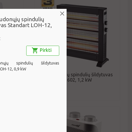
udonųjų spindulių
vas Standart LOH-12,
t
Pirkti
donųjų spindulių šildytuvas
LOH-12, 0,9 kW
ldytuvas
Infraraudonųjų spindulių šildytuvas
Standart LX-1602, 1,2 kW
Standart
69 €