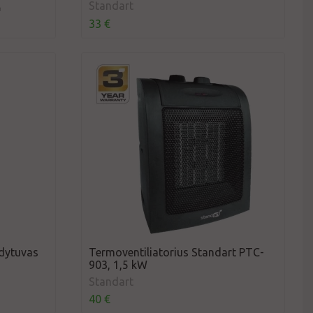
Standart
a
33 €
ldytuvas
Termoventiliatorius Standart PTC-
903, 1,5 kW
Standart
40 €