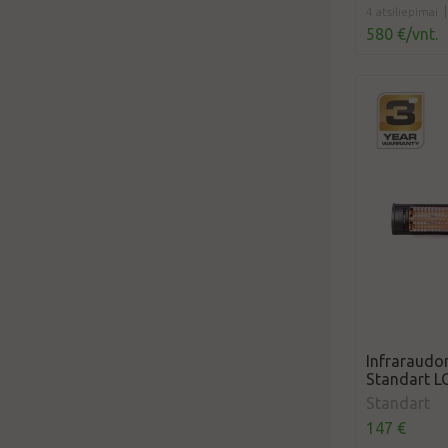
4 atsiliepimai
580 €/vnt.
Infraraudon
Standart L
Standart
147 €