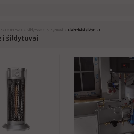
»
»
»
rinės sistemos
Šildymas
Šildytuvai
Elektriniai šildytuvai
ai šildytuvai