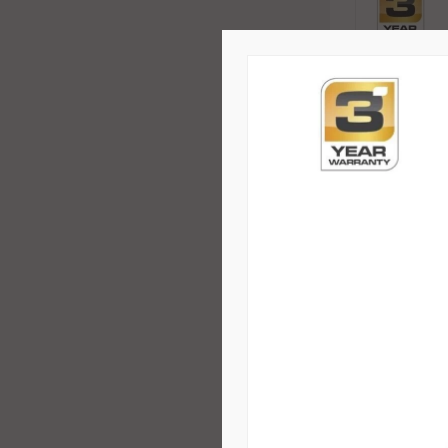
Konvekcini
PH80-2000
Standart
103 €