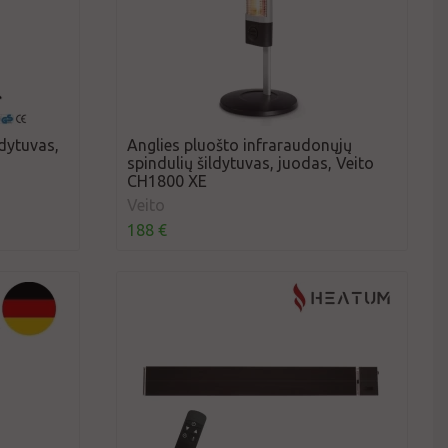
ldytuvas,
Anglies pluošto infraraudonųjų
spindulių šildytuvas, juodas, Veito
CH1800 XE
Veito
188 €