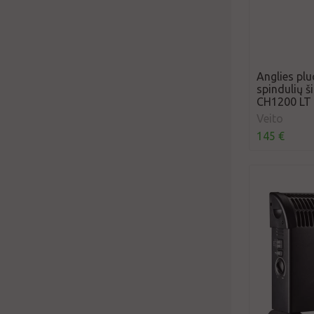
Anglies pl
spindulių š
CH1200 LT
Veito
145 €