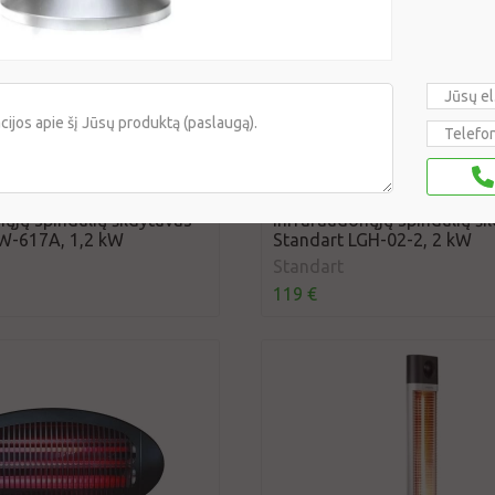
ųjų spindulių šildytuvas
Infraraudonųjų spindulių ši
W-617A, 1,2 kW
Standart LGH-02-2, 2 kW
Standart
119 €