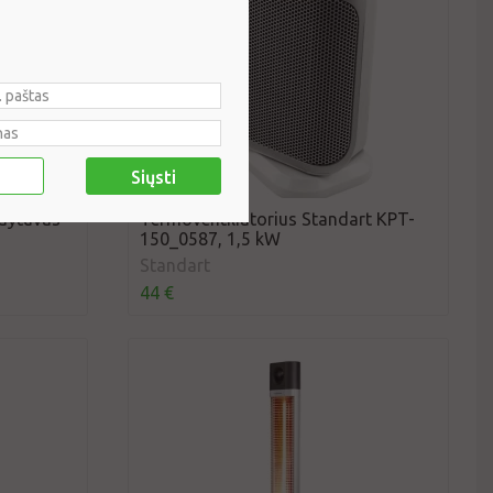
Siųsti
ldytuvas
Termoventiliatorius Standart KPT-
150_0587, 1,5 kW
Standart
44 €