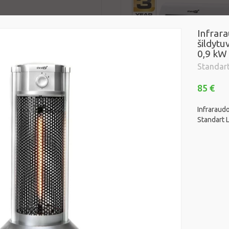
Infrara
šildytu
0,9 kW
Standar
85 €
Infrarau
Standart 
s radiatorius Standart
Infraraudonųjų spindulių ši
, 2 kW
Standart RH04S, 0,8 kW
Standart
35 €