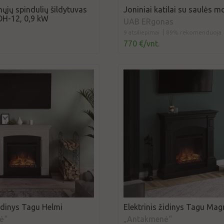
ųjų spindulių šildytuvas
Joniniai katilai su saulės m
OH-12, 0,9 kW
UAB ERgonas
9 atsiliepimai
89% rekomenduoja
770 €/vnt.
židinys Tagu Helmi
Elektrinis židinys Tagu Mag
ė“
„Antakmenė“