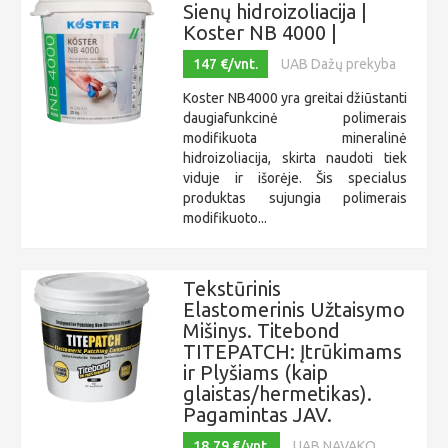
Sienų hidroizoliacija |
Koster NB 4000 |
147 €/vnt.
UAB Dažų prekyba
Koster NB4000 yra greitai džiūstanti
daugiafunkcinė polimerais
modifikuota mineralinė
hidroizoliacija, skirta naudoti tiek
viduje ir išorėje. Šis specialus
produktas sujungia polimerais
modifikuoto...
Tekstūrinis
Elastomerinis Užtaisymo
Mišinys. Titebond
TITEPATCH: Įtrūkimams
ir Plyšiams (kaip
glaistas/hermetikas).
Pagamintas JAV.
18,79 €/vnt.
UAB NAVAKO