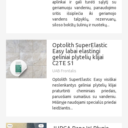
aplinkai ir gali turėti sąlytį su
geriamuoju vandeniu, panaudojimo
sritis išsiplečia iki geriamojo
vandens talpyklų, rezervuarų,
siloso bokštų šulinių ir nuotekų...
Optolith SuperElastic
Easy labai elastingi
geliniai plytelių klijai
C2TE S1
UAB Frontalis
Optolith SuperElastic Easy visiškai
neslenkantys geliniai plytelių klijai
praturtinti cheminiais priedais,
paruošiami sumaišius su vandeniu.
Mišinyje naudojami specialūs priedai
leidžiantis...