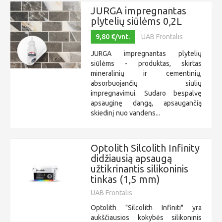
JURGA impregnantas
plytelių siūlėms 0,2L
9,80 €/vnt.
UAB Frontalis
JURGA impregnantas plytelių
siūlėms - produktas, skirtas
mineralinių ir cementinių,
absorbuojančių siūlių
impregnavimui. Sudaro bespalvę
apsauginę dangą, apsaugančią
skiedinį nuo vandens...
Optolith Silcolith Infinity
didžiausią apsaugą
užtikrinantis silikoninis
tinkas (1,5 mm)
UAB Frontalis
Optolith "Silcolith Infiniti" yra
aukščiausios kokybės silikoninis