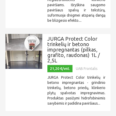
paviršiams. Išryškina saugomo
paviršiaus spalvą ir tekstūrą,
suformuoja drėgmei atsparią dangą
be blizgesio efekto....
JURGA Protect Color
trinkelių ir betono
impregnantas (pilkas,
grafito, raudonas) 1L /
2,5L
21,20 €/vnt.
UAB Frontalis
JURGA Protect Color trinkelių ir
betono impregnantas - grindinio
trinkelių, betono priedų, klinkerio
plytų spalvotas impregnavimas.
Produktas pasižymi hidrofobinėmis
savybėmis ir padidina paviršiaus...