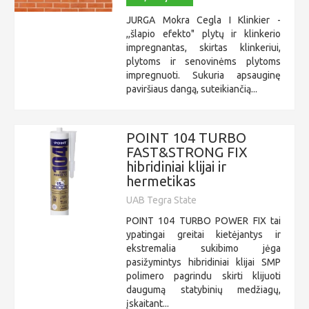
JURGA Mokra Cegla I Klinkier -
,,šlapio efekto" plytų ir klinkerio
impregnantas, skirtas klinkeriui,
plytoms ir senovinėms plytoms
impregnuoti. Sukuria apsauginę
paviršiaus dangą, suteikiančią...
POINT 104 TURBO
FAST&STRONG FIX
hibridiniai klijai ir
hermetikas
UAB Tegra State
POINT 104 TURBO POWER FIX tai
ypatingai greitai kietėjantys ir
ekstremalia sukibimo jėga
pasižymintys hibridiniai klijai SMP
polimero pagrindu skirti klijuoti
daugumą statybinių medžiagų,
įskaitant...