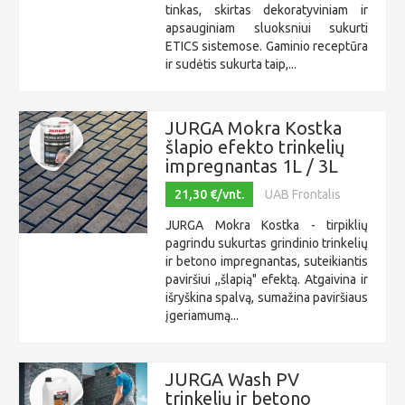
tinkas, skirtas dekoratyviniam ir
apsauginiam sluoksniui sukurti
ETICS sistemose. Gaminio receptūra
ir sudėtis sukurta taip,...
JURGA Mokra Kostka
šlapio efekto trinkelių
impregnantas 1L / 3L
21,30 €/vnt.
UAB Frontalis
JURGA Mokra Kostka - tirpiklių
pagrindu sukurtas grindinio trinkelių
ir betono impregnantas, suteikiantis
paviršiui ,,šlapią" efektą. Atgaivina ir
išryškina spalvą, sumažina paviršiaus
įgeriamumą...
JURGA Wash PV
trinkelių ir betono