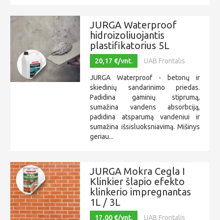
JURGA Waterproof
hidroizoliuojantis
plastifikatorius 5L
20,17 €/vnt.
UAB Frontalis
JURGA Waterproof - betonų ir
skiedinių sandarinimo priedas.
Padidina gaminių stiprumą,
sumažina vandens absorbciją,
padidina atsparumą vandeniui ir
sumažina išsisluoksniavimą. Mišinys
geriau...
JURGA Mokra Cegla I
Klinkier šlapio efekto
klinkerio impregnantas
1L / 3L
17,00 €/vnt.
UAB Frontalis