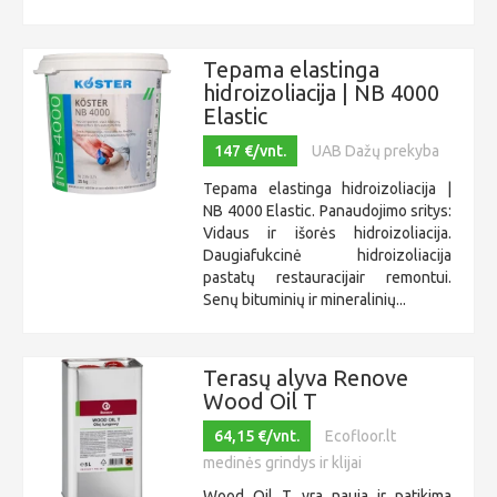
Tepama elastinga
hidroizoliacija | NB 4000
Elastic
147 €/vnt.
UAB Dažų prekyba
Tepama elastinga hidroizoliacija |
NB 4000 Elastic. Panaudojimo sritys:
Vidaus ir išorės hidroizoliacija.
Daugiafukcinė hidroizoliacija
pastatų restauracijair remontui.
Senų bituminių ir mineralinių...
Terasų alyva Renove
Wood Oil T
64,15 €/vnt.
Ecofloor.lt
medinės grindys ir klijai
Wood Oil T yra nauja ir patikima