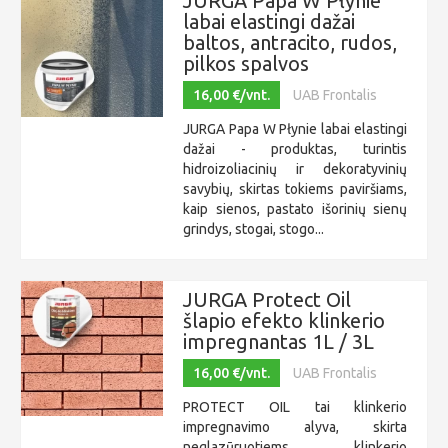
JURGA Papa W Płynie
labai elastingi dažai
baltos, antracito, rudos,
pilkos spalvos
16,00 €/vnt.
UAB Frontalis
JURGA Papa W Płynie labai elastingi
dažai - produktas, turintis
hidroizoliacinių ir dekoratyvinių
savybių, skirtas tokiems paviršiams,
kaip sienos, pastato išorinių sienų
grindys, stogai, stogo...
JURGA Protect Oil
šlapio efekto klinkerio
impregnantas 1L / 3L
16,00 €/vnt.
UAB Frontalis
PROTECT OIL tai klinkerio
impregnavimo alyva, skirta
neglazūruotiems klinkerio