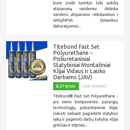
kurie įrodė turintys tokį aukštą
atsparumą vandeniui. Atitinka
vandens atsparumo reikalavimus I
ANSI/HPVA (Amerikos
dekoratyvinės...
Titebond Fast Set
Polyurethane –
Poliuretaniniai
Statybiniai Montažiniai
Klijai Vidaus ir Lauko
Darbams (JAV)
8,37 €/vnt.
UAB NAVAKO
Titebond® Fast Set Polyurethane -
yra vieno komponento, pažangių
technologijų poliuretaniniai klijai,
sukurti siekiant pagreitinti statybos
laiką ir pagerinti darbų kokybę. Klijai
greičiau ir stipriau...