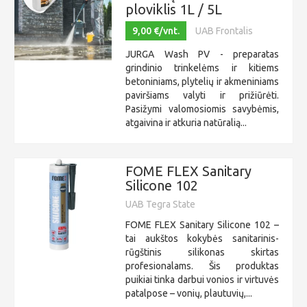
ploviklis 1L / 5L
9,00 €/vnt.
UAB Frontalis
JURGA Wash PV - preparatas
grindinio trinkelėms ir kitiems
betoniniams, plytelių ir akmeniniams
paviršiams valyti ir prižiūrėti.
Pasižymi valomosiomis savybėmis,
atgaivina ir atkuria natūralią...
FOME FLEX Sanitary
Silicone 102
UAB Tegra State
FOME FLEX Sanitary Silicone 102 –
tai aukštos kokybės sanitarinis-
rūgštinis silikonas skirtas
profesionalams. Šis produktas
puikiai tinka darbui vonios ir virtuvės
patalpose – vonių, plautuvių,...