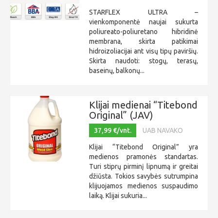
STARFLEX ULTRA –
vienkomponentė naujai sukurta
poliureato-poliuretano hibridinė
membrana, skirta patikimai
hidroizoliacijai ant visų tipų paviršių.
Skirta naudoti: stogų, terasų,
baseinų, balkonų...
Klijai medienai “Titebond
Original” (JAV)
37,99 €/vnt.
UAB NAVAKO
Klijai “Titebond Original” yra
medienos pramonės standartas.
Turi stiprų pirminį lipnumą ir greitai
džiūsta. Tokios savybės sutrumpina
klijuojamos medienos suspaudimo
laiką. Klijai sukuria...