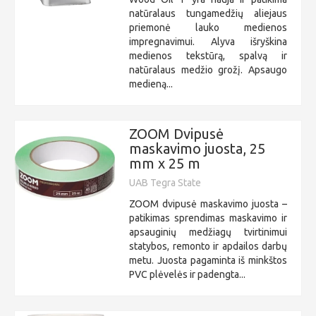
natūralaus tungamedžių aliejaus
priemonė lauko medienos
impregnavimui. Alyva išryškina
medienos tekstūrą, spalvą ir
natūralaus medžio grožį. Apsaugo
medieną...
ZOOM Dvipusė
maskavimo juosta, 25
mm x 25 m
UAB Tegra State
ZOOM dvipusė maskavimo juosta –
patikimas sprendimas maskavimo ir
apsauginių medžiagų tvirtinimui
statybos, remonto ir apdailos darbų
metu. Juosta pagaminta iš minkštos
PVC plėvelės ir padengta...