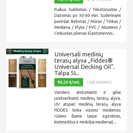
Puikus Sukibimas / Tekstūruotas /
Dažomas po 30-60 min. Suderinami
paviršiai: Betonas / Mūras / Tinkas /
Mediena / Plyta / PVC / Aliuminis /
Cinkuotas plienas Elastomerinis...
Universali medinių
terasų alyva „Fiddes®
Universal Decking Oil“.
Talpa 5L.
98,20 €/vnt.
UAB NAVAKO
Vandenį atstumianti ir giliai
įsiskverbianti medinių terasų alyva.
UV atspari medinių terasų alyva
FIDDES tinka visoms medienos
rūšims (tame tarpe egzotinei,
kietmedžiui ir minkštai medienai)....