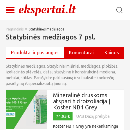
»
Pagrindinis
Statybinės medžiagos
Statybinės medžiagos 7 psl.
Produktai ir paslaugos
Komentarai
Kainos
Statybinės medžiagos. Statybiniai mišiniai, medžiagos, plokštės,
izoliacinės plėvelės, dažai, statybinė ir konstrukcinė mediena,
metalai, stiklas. Parašykite paklausimą ir sulauksite konkrečių
pasiūlymų iš specializuotų įmonių.
Mineralinė druskoms
atspari hidroizoliacija |
Koster NB1 Grey
74,95 €
UAB Dažų prekyba
Koster NB 1 Grey yra nekenksminga