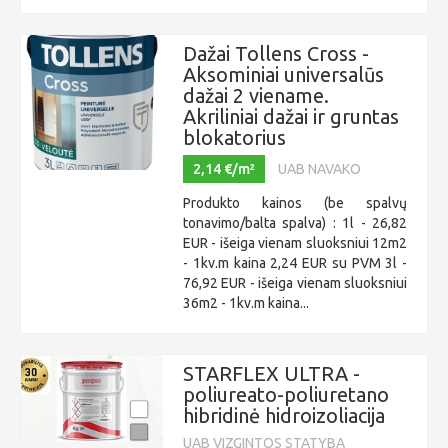
Dažai Tollens Cross -
Aksominiai universalūs
dažai 2 viename.
Akriliniai dažai ir gruntas
blokatorius
2,14 €/m²
UAB NAVAKO
Produkto kainos (be spalvų
tonavimo/balta spalva) : 1l - 26,82
EUR - išeiga vienam sluoksniui 12m2
- 1kv.m kaina 2,24 EUR su PVM 3l -
76,92 EUR - išeiga vienam sluoksniui
36m2 - 1kv.m kaina...
STARFLEX ULTRA -
poliureato-poliuretano
hibridinė hidroizoliacija
UAB VIZGINTOS STATYBA