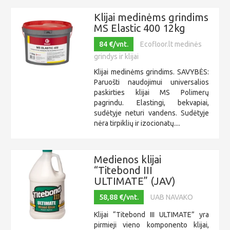
Klijai medinėms grindims
MS Elastic 400 12kg
84 €/vnt.
Ecofloor.lt medinės
grindys ir klijai
Klijai medinėms grindims. SAVYBĖS:
Paruošti naudojimui universalios
paskirties klijai MS Polimerų
pagrindu. Elastingi, bekvapiai,
sudėtyje neturi vandens. Sudėtyje
nėra tirpiklių ir izocionatų....
Medienos klijai
“Titebond III
ULTIMATE” (JAV)
58,88 €/vnt.
UAB NAVAKO
Klijai “Titebond III ULTIMATE” yra
pirmieji vieno komponento klijai,