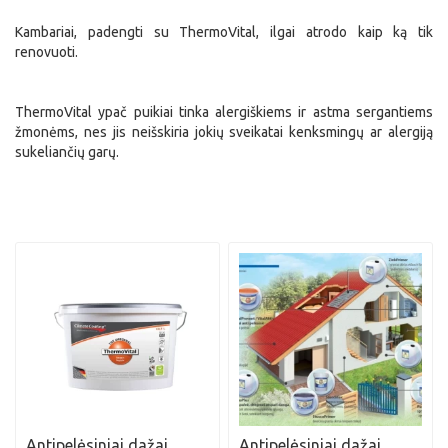
Kambariai, padengti su ThermoVital, ilgai atrodo kaip ką tik
renovuoti.
ThermoVital ypač puikiai tinka alergiškiems ir astma sergantiems
žmonėms, nes jis neišskiria jokių sveikatai kenksmingų ar alergiją
sukeliančių garų.
Antipelėsiniai dažai
Antipelėsiniai dažai