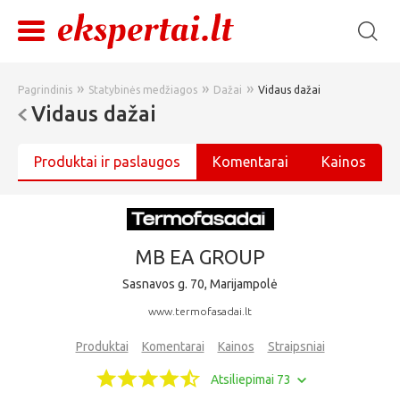
»
»
»
Pagrindinis
Statybinės medžiagos
Dažai
Vidaus dažai
Vidaus dažai
Produktai ir paslaugos
Komentarai
Kainos
MB EA GROUP
Sasnavos g. 70, Marijampolė
www.termofasadai.lt
Produktai
Komentarai
Kainos
Straipsniai
Atsiliepimai 73