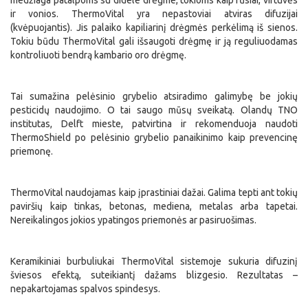
medžiaga patalpoms su didele drėgme, tokioms kaip rūsiai, virtuvės
ir vonios. ThermoVital yra nepastoviai atviras difuzijai
(kvėpuojantis). Jis palaiko kapiliarinį drėgmės perkėlimą iš sienos.
Tokiu būdu ThermoVital gali išsaugoti drėgmę ir ją reguliuodamas
kontroliuoti bendrą kambario oro drėgmę.
Tai sumažina pelėsinio grybelio atsiradimo galimybę be jokių
pesticidų naudojimo. O tai saugo mūsų sveikatą. Olandų TNO
institutas, Delft mieste, patvirtina ir rekomenduoja naudoti
ThermoShield po pelėsinio grybelio panaikinimo kaip prevencinę
priemonę.
ThermoVital naudojamas kaip įprastiniai dažai. Galima tepti ant tokių
paviršių kaip tinkas, betonas, mediena, metalas arba tapetai.
Nereikalingos jokios ypatingos priemonės ar pasiruošimas.
Keramikiniai burbuliukai ThermoVital sistemoje sukuria difuzinį
šviesos efektą, suteikiantį dažams blizgesio. Rezultatas –
nepakartojamas spalvos spindesys.