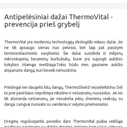
Antipelėsiniai dažai ThermoVital -
prevencija prieš grybelį
ThermoVital yra modernių technologijų ekologiški vidaus dažai. Jie
ne tik apsaugo sienas nuo pelėsio, bet taip pat pasižymi
termoizoliacinėmis savybėmis. Šie dažai susideda iš milijonų
mikroskopinių keraminių burbuliukų, kurie yra sujungti aukštos
kokybės rišamąja medžiaga.Tokiu būdu mes gauname aukšto
atsparumo dangą, kuri beveik nenusitrina.
Priešingai nei daugelis kitų dangų, ThermoShield neįsielektrina. Dėl
to prie paviršiaus neprilimpa nikotino ir nešvarumų nuosėdos. Jei vis
tik atsiranda nešvarumų, jie nesukelia jokių cheminių reakcijų su
danga. Lengvai nusivalo su vandeniu ir valymo priemonėmis.
Drėgmę reguliuojantis poveikis daro ThermoVital puikia veikliąja