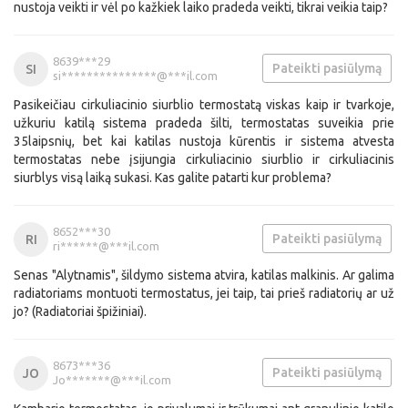
nustoja veikti ir vėl po kažkiek laiko pradeda veikti, tikrai veikia taip?
8639***29
Pateikti pasiūlymą
SI
si***************@***il.com
Pasikeičiau cirkuliacinio siurblio termostatą viskas kaip ir tvarkoje,
užkuriu katilą sistema pradeda šilti, termostatas suveikia prie
35laipsnių, bet kai katilas nustoja kūrentis ir sistema atvesta
termostatas nebe įsijungia cirkuliacinio siurblio ir cirkuliacinis
siurblys visą laiką sukasi. Kas galite patarti kur problema?
8652***30
Pateikti pasiūlymą
RI
ri******@***il.com
Senas "Alytnamis", šildymo sistema atvira, katilas malkinis. Ar galima
radiatoriams montuoti termostatus, jei taip, tai prieš radiatorių ar už
jo? (Radiatoriai špižiniai).
8673***36
Pateikti pasiūlymą
JO
Jo*******@***il.com