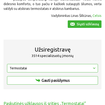
didesnio komforto, o tuo pačiu ir kažkiek sutaupyti šilumos, verta
valdyti su atskirais termostatais ir atskirus kambarius.
Vadybininkas Linas Šilkūnas,
Celsis
Siųsti užklausą
Užsiregistravę
3514 specializuotų įmonių
Gauti pasiūlymus
Paskutinės užklausos iš srities „Termostatai“