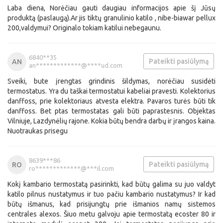
Laba diena, Norėčiau gauti daugiau informacijos apie šį Jūsų
produktą (paslaugą).Ar jis tiktų granulinio katilo , nibe-biawar pellux
200,valdymui? Originalo tokiam katilui nebegaunu.
6840**35
Pateikti pasiūlymą
AN
an*************@****ud.com
Sveiki, bute įrengtas grindinis šildymas, norėčiau susidėti
termostatus. Yra du taškai termostatui kabeliai pravesti. Kolektorius
danffoss, prie kolektoriaus atvesta elektra. Pavaros turės būti tik
danffoss. Bet ptas termostatas gali būti paprastesnis. Objektas
Vilniuje, Lazdynėlių rajone. Kokia būtų bendra darbų ir įrangos kaina.
Nuotraukas prisegu
8639***86
Pateikti pasiūlymą
RO
ro*************@***il.com
Kokį kambario termostatą pasirinkti, kad būtų galima su juo valdyt
katilo pilnus nustatymus ir tuo pačiu kambario nustatymus? Ir kad
būtų išmanus, kad prisijungtų prie išmanios namų sistemos
centrales alexos. Šiuo metu galvoju apie termostatą ecoster 80 ir