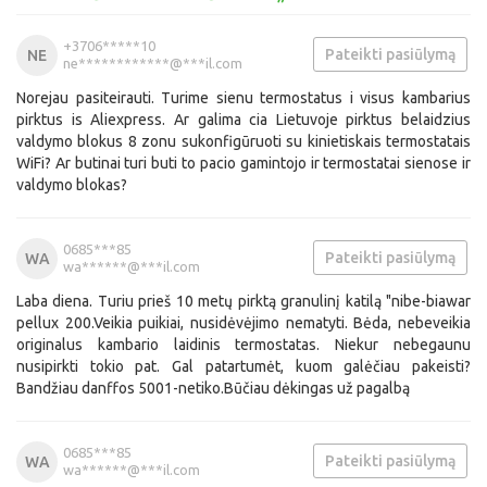
+3706*****10
Pateikti pasiūlymą
NE
ne************@***il.com
Norejau pasiteirauti. Turime sienu termostatus i visus kambarius
pirktus is Aliexpress. Ar galima cia Lietuvoje pirktus belaidzius
valdymo blokus 8 zonu sukonfigūruoti su kinietiskais termostatais
WiFi? Ar butinai turi buti to pacio gamintojo ir termostatai sienose ir
valdymo blokas?
0685***85
Pateikti pasiūlymą
WA
wa******@***il.com
Laba diena. Turiu prieš 10 metų pirktą granulinį katilą "nibe-biawar
pellux 200.Veikia puikiai, nusidėvėjimo nematyti. Bėda, nebeveikia
originalus kambario laidinis termostatas. Niekur nebegaunu
nusipirkti tokio pat. Gal patartumėt, kuom galėčiau pakeisti?
Bandžiau danffos 5001-netiko.Būčiau dėkingas už pagalbą
0685***85
Pateikti pasiūlymą
WA
wa******@***il.com