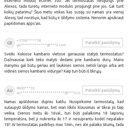
interneto modulį econet 300. Jei termostatas nesijungs prie
Alexos, tada turėtų interneto modulis prisijungt prie jos. Gal turit
kokių patarimų? Šiuo metu viskas kas susiję su namais yra vienoj
Alexoj, tad norėtųsi, kad būtų ir šildymo sistema. Nenorim apsikraut
papildomais apps'ais.
+3706*****38
Pateikti pasiūlymą
GE
ge*************@***il.com
Sveiki. Kokiose kambario vietose geriausiai statyti termostatus?
Dažniausiai kiek teko matyti dedami prie kambario durų. Mano
manymu gal būtų geriau ant laukinės sienos netoli lango arba ant
vidinės sienos kambario viduryje? Kaip turi būti iš tikrųjų.
8600***30
Pateikti pasiūlymą
AU
au**********************@***il.co
m
Namas apšildomas dujiniu katilu. Nusipirkome termostatą, kad
sutaupyti šildymo kainas, bet man iškilo klausimas ar tikrai jis taip
veikia. Dienos metu iki 16val., turi būti palaikoma 18 laipsnių
temperatūra, bet ji nukrenta iki 17 ir nesuprantu kodėl nepalaiko
18? Ar termostatas padirbęs max 1min., nes ale palaiko šilumą, tada