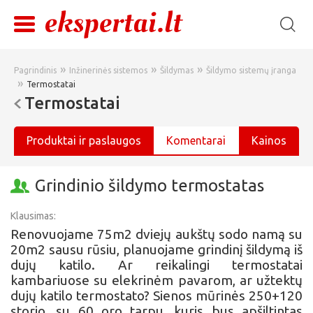
»
»
»
Pagrindinis
Inžinerinės sistemos
Šildymas
Šildymo sistemų įranga
»
Termostatai
Termostatai
Produktai ir paslaugos
Komentarai
Kainos
Grindinio šildymo termostatas
Klausimas:
Renovuojame 75m2 dviejų aukštų sodo namą su
20m2 sausu rūsiu, planuojame grindinį šildymą iš
dujų katilo. Ar reikalingi termostatai
kambariuose su elekrinėm pavarom, ar užtektų
dujų katilo termostato? Sienos mūrinės 250+120
storio, su 60 oro tarpu, kuris bus apšiltintas