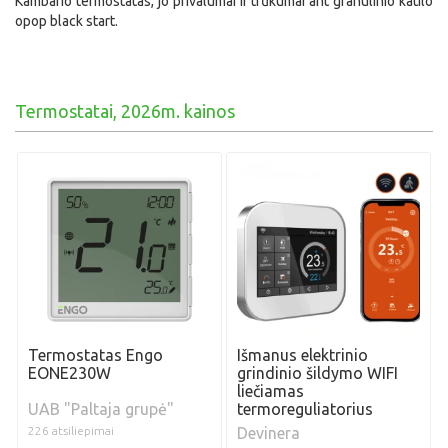
Kambario termostatas, jo privalumai ir trūkumai ant granulinio katilo
opop black start.
Termostatai, 2026m. kainos
Termostatas Engo
Išmanus elektrinio
EONE230W
grindinio šildymo WIFI
liečiamas
UAB "Paltaja grupė"
termoreguliatorius
226 atsiliepimai
Devinera