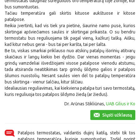
termostatas daugmaž sureguliuos oro temperatūrą toje zonoje, kur
bus sumontuotas.
Tačiau temperatūra gali skirtis kituose aukštuose ir kitose
patalpose.
Reikia įvertinti, kad vis tiek yra pietinė, šiaurinė namo pusė, kurios
skirtingai apšviečiamos saulės ir skirtingai prikaista. O su bendru
termostatu bus reguliuojama tik pagal vieną, kažkurį tašką. Aišku,
kad kitur nebus gerai - bus tai per karšta, tai per šalta.
Be to, viskas smarkiai priklauso nuo atskirų patalpų išorinių atitvarų
skaičiaus ir langų kiekio bei dydžio. Dar vienas momentas - jeigu
grindų vamzdeliai išvedžiojami visose patalpose vienodu atstumu,
tada atsiranda neatitikimas tarp grindų šildymo galios ir patalpos
šilumos nuostolių. Nesant saulės vien dėl to patalpų temperatūra
bus skirtinga - vienur šalčiau, kitur šilčiau.
Idealiausias reguliavimas, kai kiekviena patalpa turi savo termostatą,
kuris reguliuoja tos patalpos šildymo žiedą (ar žiedus).
Dr. Arūnas Stikliūnas,
UAB Gilius ir Ko
Siųsti užklausą
Patalpos termostatas, valdantis dujinį katilą, stebi tik tos
patalpos temperatūrą, kurioje sumontuotas. Todėl norint