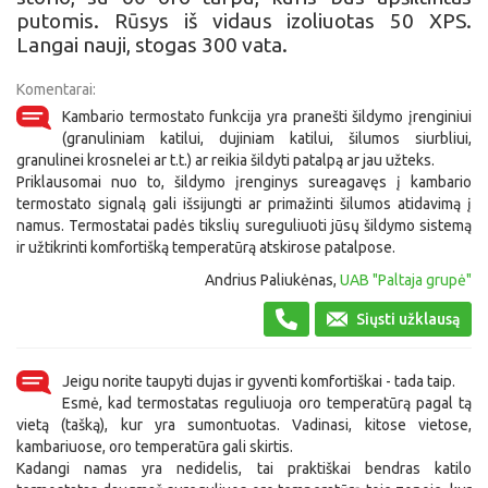
putomis. Rūsys iš vidaus izoliuotas 50 XPS.
Langai nauji, stogas 300 vata.
Komentarai:
Kambario termostato funkcija yra pranešti šildymo įrenginiui
(granuliniam katilui, dujiniam katilui, šilumos siurbliui,
granulinei krosnelei ar t.t.) ar reikia šildyti patalpą ar jau užteks.
Priklausomai nuo to, šildymo įrenginys sureagavęs į kambario
termostato signalą gali išsijungti ar primažinti šilumos atidavimą į
namus. Termostatai padės tikslių sureguliuoti jūsų šildymo sistemą
ir užtikrinti komfortišką temperatūrą atskirose patalpose.
Andrius Paliukėnas,
UAB "Paltaja grupė"
Siųsti užklausą
Jeigu norite taupyti dujas ir gyventi komfortiškai - tada taip.
Esmė, kad termostatas reguliuoja oro temperatūrą pagal tą
vietą (tašką), kur yra sumontuotas. Vadinasi, kitose vietose,
kambariuose, oro temperatūra gali skirtis.
Kadangi namas yra nedidelis, tai praktiškai bendras katilo