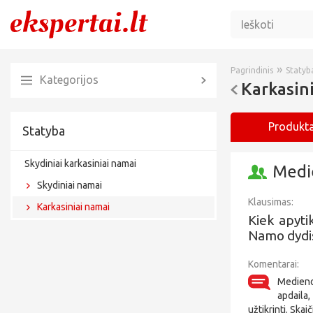
»
Pagrindinis
Statyb
Kategorijos
Karkasin
Produkta
Statyba
Skydiniai karkasiniai namai
Medie
Skydiniai namai
Klausimas:
Karkasiniai namai
Kiek apyti
Namo dydi
Komentarai:
Medieno
apdaila,
užtikrinti. Skai