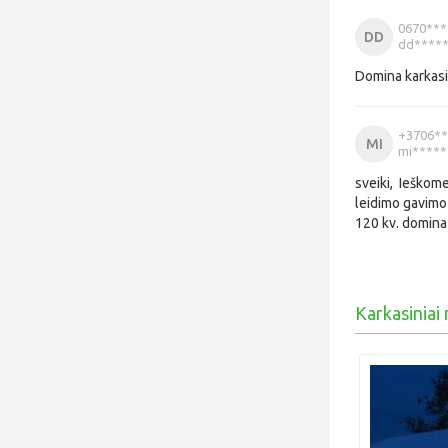
0670***
DD
dd*****
Domina karkasin
+3706**
MI
mi*****
sveiki, Ieškom
leidimo gavimo 
120 kv. domina 
Karkasiniai