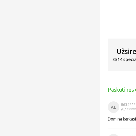
Užsir
3514 speci
Paskutinės u
8634***
AL
Al*****
Domina karkasi