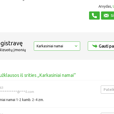
Arvydas,
Si
egistravę
Gauti p
alizuotų įmonių
žklausos iš srities „Karkasiniai namai“
63
Pateik
**********@***il.com
niai namai 1-2 kamb. 2-4 zm.