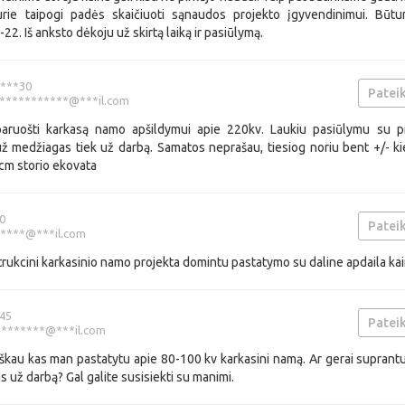
urie taipogi padės skaičiuoti sąnaudos projekto įgyvendinimui. Būt
-22. Iš anksto dėkoju už skirtą laiką ir pasiūlymą.
***30
Pateik
***********@***il.com
 paruošti karkasą namo apšildymui apie 220kv. Laukiu pasiūlymu su p
už medžiagas tiek už darbą. Samatos neprašau, tiesiog noriu bent +/- kie
cm storio ekovata
0
Pateik
*****@***il.com
rukcini karkasinio namo projekta domintu pastatymo su daline apdaila ka
45
Pateik
*******@***il.com
eškau kas man pastatytu apie 80-100 kv karkasini namą. Ar gerai suprantu 
as už darbą? Gal galite susisiekti su manimi.