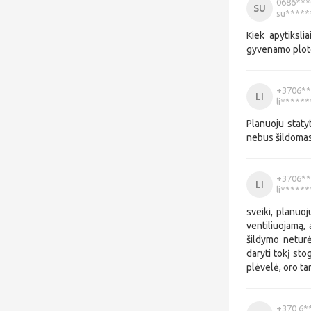
0686***
SU
su*****
Kiek apytiksl
gyvenamo plot
+3706**
LI
li*****
Planuoju staty
nebus šildoma
+3706**
LI
li*****
sveiki, planuo
ventiliuojamą,
šildymo neturė
daryti tokį sto
plėvelė, oro ta
+370 6*