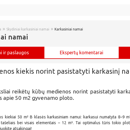
»
»
a
Skydiniai karkasiniai namai
Karkasiniai namai
iai namai
i ir paslaugos
Ekspertų komentarai
nos kiekis norint pasistatyti karkasinį n
ksliai reikėtų kūbų medienos norint pasistatyti kark
s apie 50 m2 gyvenamo ploto.
s kiekiai 50 m² B klasės karkasiniam namui: karkasui numatyta 8–9 m³
 tašeliais bei visais elementais – 12 m³. Tai optimalus tūris tokio plot
čiuokite atsakingai!