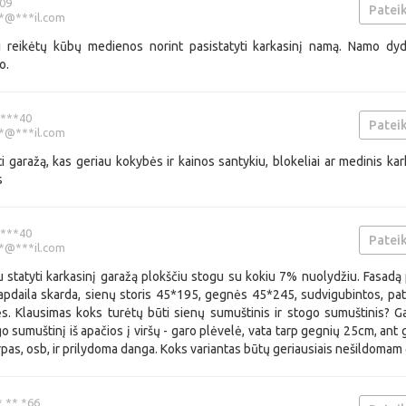
09
Pateik
*@***il.com
iai reikėtų kūbų medienos norint pasistatyti karkasinį namą. Namo dy
o.
***40
Pateik
**@***il.com
ti garažą, kas geriau kokybės ir kainos santykiu, blokeliai ar medinis ka
s
***40
Pateik
**@***il.com
ju statyti karkasinį garažą plokščiu stogu su kokiu 7% nuolydžiu. Fasadą 
 apdaila skarda, sienų storis 45*195, gegnės 45*245, sudvigubintos, pat
s. Klausimas koks turėtų būti sienų sumuštinis ir stogo sumuštinis? 
go sumuštinį iš apačios į viršų - garo plėvelė, vata tarp gegnių 25cm, ant
rpas, osb, ir prilydoma danga. Koks variantas būtų geriausiais nešildomam
* ** *66