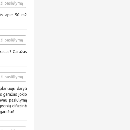
ti pasiūlymą
dis apie 50 m2
ti pasiūlymą
rkasas? Garažas
ti pasiūlymą
planuoju daryti
s garažas jokio
Gavau pasiūlymą
 gegnių difuzinė
 garažui?