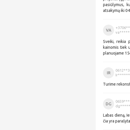
pasiūlymus, k
atsakymą iki 04
+3706**
VA
va*****
Sveiki, reikia
kainomis tiek 
planuojame 15
0612**3
IR
Ir*****
Turime rekonst
0659***
DG
dg*****
Labas dieną, I
čia yra parašyt