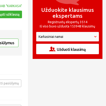
UAB "KARKASA"
Užduokite klausimus
ųsti užklausą
ekspertams
Registruotų ekspertų 3514
Iš viso buvo užduota 153948 klausimų
asiūlymus
Užduoti klausimą
ti pasiūlymą