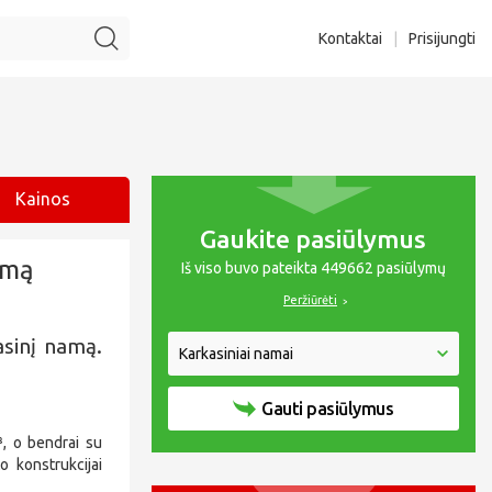
Kontaktai
|
Prisijungti
Kainos
Gaukite pasiūlymus
amą
Iš viso buvo pateikta 449662 pasiūlymų
Peržiūrėti
asinį namą.
Gauti pasiūlymus
, o bendrai su
o konstrukcijai