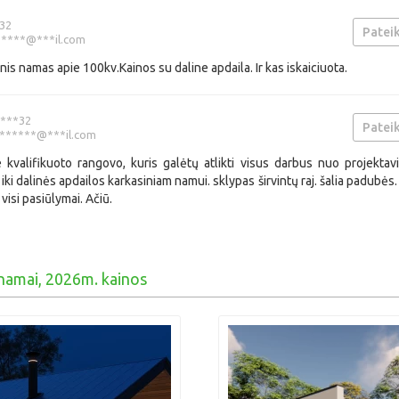
32
Pateik
****@***il.com
is namas apie 100kv.Kainos su daline apdaila. Ir kas iskaiciuota.
***32
Pateik
******@***il.com
e kvalifikuoto rangovo, kuris galėtų atlikti visus darbus nuo projektav
iki dalinės apdailos karkasiniam namui. sklypas širvintų raj. šalia padubės.
visi pasiūlymai. Ačiū.
 namai, 2026m. kainos