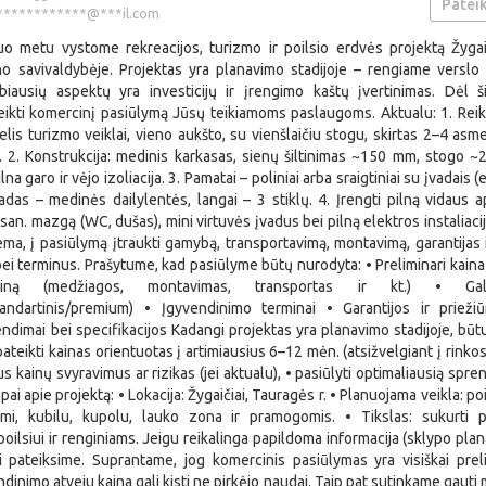
Pateik
***********@***il.com
uo metu vystome rekreacijos, turizmo ir poilsio erdvės projektą Žygai
o savivaldybėje. Projektas yra planavimo stadijoje – rengiame verslo
biausių aspektų yra investicijų ir įrengimo kaštų įvertinimas. Dėl š
ikti komercinį pasiūlymą Jūsų teikiamoms paslaugoms. Aktualu: 1. Rei
elis turizmo veiklai, vieno aukšto, su vienšlaičiu stogu, skirtas 2–4 asm
 2. Konstrukcija: medinis karkasas, sienų šiltinimas ~150 mm, stogo 
a garo ir vėjo izoliacija. 3. Pamatai – poliniai arba sraigtiniai su įvadais 
adas – medinės dailylentės, langai – 3 stiklų. 4. Įrengti pilną vidaus ap
 san. mazgą (WC, dušas), mini virtuvės įvadus bei pilną elektros instaliacij
ma, į pasiūlymą įtraukti gamybą, transportavimą, montavimą, garantijas i
ei terminus. Prašytume, kad pasiūlyme būtų nurodyta: • Preliminari kaina
ną (medžiagos, montavimas, transportas ir kt.) • Gali
tandartinis/premium) • Įgyvendinimo terminai • Garantijos ir prieži
ndimai bei specifikacijos Kadangi projektas yra planavimo stadijoje, būt
ateikti kainas orientuotas į artimiausius 6–12 mėn. (atsižvelgiant į rinkos
s kainų svyravimus ar rizikas (jei aktualu), • pasiūlyti optimaliausią spre
pai apie projektą: • Lokacija: Žygaičiai, Tauragės r. • Planuojama veikla: po
imi, kubilu, kupolu, lauko zona ir pramogomis. • Tikslas: sukurti pa
oilsiui ir renginiams. Jeigu reikalinga papildoma informacija (sklypo planas
ai pateiksime. Suprantame, jog komercinis pasiūlymas yra visiškai prel
dinimo atveju kaina gali kisti ne pirkėjo naudai. Taip pat sutinkame gauti