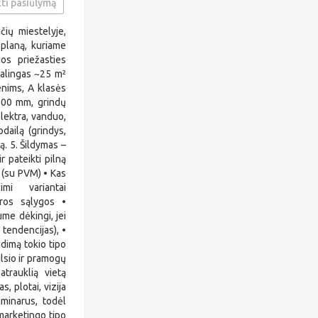
ti pasiūlymą
čių miestelyje,
 planą, kuriame
ios priežasties
kalingas ~25 m²
enims, A klasės
~200 mm, grindų
(elektra, vanduo,
dailą (grindys,
ą. 5. Šildymas –
r pateikti pilną
 (su PVM) • Kas
mi variantai
ūros sąlygos •
ume dėkingi, jei
 tendencijas), •
ndimą tokio tipo
ilsio ir pramogų
trauklią vietą
, plotai, vizija
iminarus, todėl
 marketingo tipo