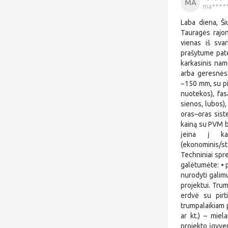
MA
ma*****
Laba diena, Ši
Tauragės rajon
vienas iš svar
prašytume pate
karkasinis nam
arba geresnės.
~150 mm, su piln
nuotekos), fas
sienos, lubos),
oras–oras siste
kainą su PVM b
įeina į kai
(ekonominis/s
Techniniai spre
galėtumėte: • p
nurodyti galimu
projektui. Trum
erdvė su pirt
trumpalaikiam p
ar kt.) – miel
projekto įgyven