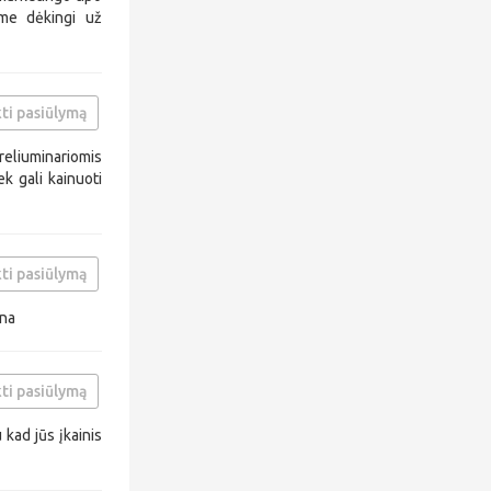
ume dėkingi už
ti pasiūlymą
reliuminariomis
k gali kainuoti
ti pasiūlymą
ina
ti pasiūlymą
kad jūs įkainis