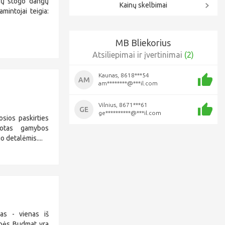
ių stogo dangų
Kainų skelbimai
mintojai teigia:
MB Bliekorius
Atsiliepimai ir įvertinimai
(2)
Kaunas, 8618***54
AM
am********@***il.com
Vilnius, 8671***61
GE
ge**********@***il.com
osios paskirties
uotas gamybos
o detalėmis....
as - vienas iš
erpės Budmat yra