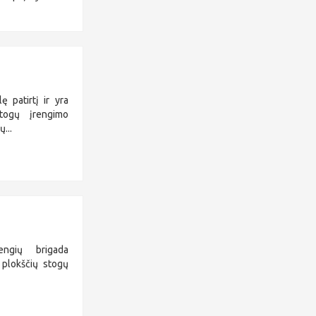
ę patirtį ir yra
stogų įrengimo
...
engių brigada
, plokščių stogų