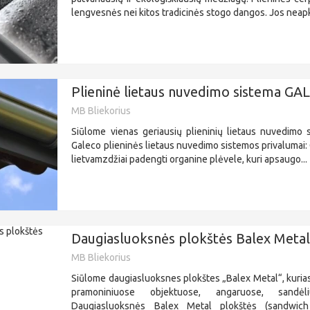
lengvesnės nei kitos tradicinės stogo dangos. Jos neapk
Plieninė lietaus nuvedimo sistema G
MB Bliekorius
Siūlome vienas geriausių plieninių lietaus nuvedimo 
Galeco plieninės lietaus nuvedimo sistemos privalumai: G
lietvamzdžiai padengti organine plėvele, kuri apsaugo...
Daugiasluoksnės plokštės Balex Meta
MB Bliekorius
Siūlome daugiasluoksnes plokštes „Balex Metal“, kuria
pramoniniuose objektuose, angaruose, sandė
Daugiasluoksnės Balex Metal plokštės (sandwich