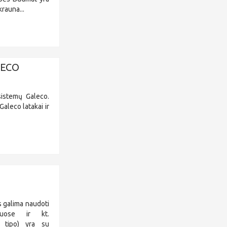
rauna...
ALECO
sistemų Galeco.
aleco latakai ir
l
s galima naudoti
liuose ir kt.
 tipo) yra su