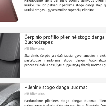
Parduodame vieną geriausių suomių gamybos plienin
Ruukki. Tai itin patvari ir patikima stogo danga. Kaip ga
Ruukki stogas – gyvenimui be rūpesčių! Plieninė...
Čerpinio profilio plieninė stogo danga
Blachotrapez
MB Bliekorius
Skardinės čerpės yra dažniausiai gyvenamosios ir vieš
pastatuose naudojama stogo danga. Automatiz
procesas leidžia pasiūlytu supjaustytą skardą norimo ilgi
Plieninė stogo danga Budmat
MB Bliekorius
Parduodame plienines stogo dangas Budmat. Plien
patvariausių ir ekologiškiausių medžiagų. Plieninės č