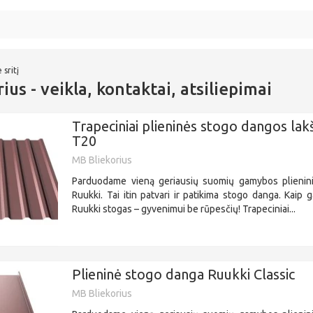
 sritį
ius - veikla, kontaktai, atsiliepimai
Trapeciniai plieninės stogo dangos lak
T20
MB Bliekorius
Parduodame vieną geriausių suomių gamybos plienin
Ruukki. Tai itin patvari ir patikima stogo danga. Kaip ga
Ruukki stogas – gyvenimui be rūpesčių! Trapeciniai...
Plieninė stogo danga Ruukki Classic
MB Bliekorius