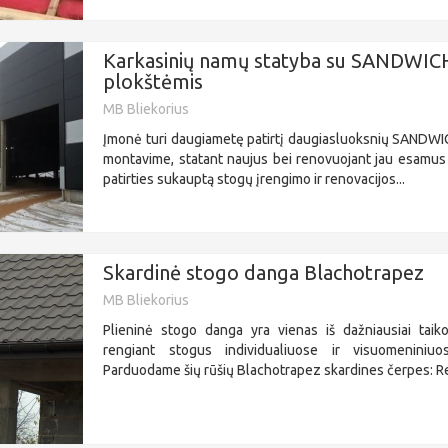
Karkasinių namų statyba su SANDWIC
plokštėmis
MB Bliekorius
Įmonė turi daugiametę patirtį daugiasluoksnių SANDWIC
montavime, statant naujus bei renovuojant jau esamus
patirties sukauptą stogų įrengimo ir renovacijos...
Skardinė stogo danga Blachotrapez
MB Bliekorius
Plieninė stogo danga yra vienas iš dažniausiai tai
rengiant stogus individualiuose ir visuomeniniuo
Parduodame šių rūšių Blachotrapez skardines čerpes: Ret