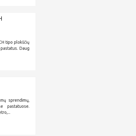
H
H tipo plokščių
 pastatus. Daug
komų sprendimų,
se pastatuose.
ro,...