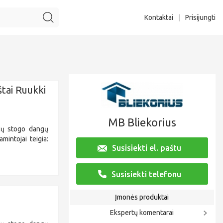
Kontaktai
|
Prisijungti
štai Ruukki
MB Bliekorius
ių stogo dangų
mintojai teigia:
Susisiekti el. paštu
Susisiekti telefonu
Įmonės produktai
Ekspertų komentarai