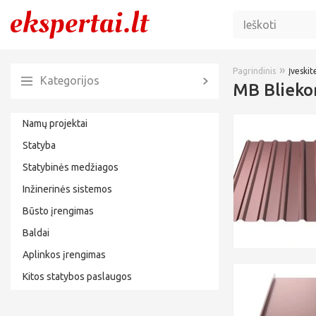
»
Pagrindinis
Įveskite
Kategorijos
MB Bliekor
Namų projektai
Statyba
Statybinės medžiagos
Inžinerinės sistemos
Būsto įrengimas
Baldai
Aplinkos įrengimas
Kitos statybos paslaugos