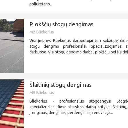
poliuretano...
Plokščių stogų dengimas
MB Bliekorius
Visi įmonės Bliekorius darbuotojai turi sukaupę didel
stogų dengimo profesionalai. Specializuojamės 
darbuose. Visi stogų dengimo darbai, plokščių bei šlaitinių
Šlaitinių stogų dengimas
MB Bliekorius
Bliekorius - profesionalus stogdengys! Stogd
specializuojasi šiose statybos darbų srityse: Šlaitinių
įrengimas, dengimas, perdengimas, renovacija...