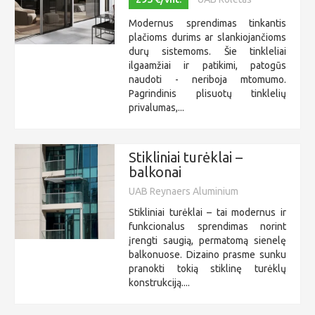
Modernus sprendimas tinkantis
plačioms durims ar slankiojančioms
durų sistemoms. Šie tinkleliai
ilgaamžiai ir patikimi, patogūs
naudoti - neriboja mtomumo.
Pagrindinis plisuotų tinklelių
privalumas,...
Stikliniai turėklai –
balkonai
UAB Reynaers Aluminium
Stikliniai turėklai – tai modernus ir
funkcionalus sprendimas norint
įrengti saugią, permatomą sienelę
balkonuose. Dizaino prasme sunku
pranokti tokią stiklinę turėklų
konstrukciją....