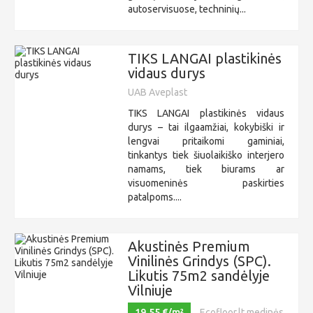
autoservisuose, techninių...
TIKS LANGAI plastikinės
vidaus durys
UAB Aveplast
TIKS LANGAI plastikinės vidaus
durys – tai ilgaamžiai, kokybiški ir
lengvai pritaikomi gaminiai,
tinkantys tiek šiuolaikiško interjero
namams, tiek biurams ar
visuomeninės paskirties
patalpoms....
Akustinės Premium
Vinilinės Grindys (SPC).
Likutis 75m2 sandėlyje
Vilniuje
19,55 €/m²
Ecofloor.lt medinės