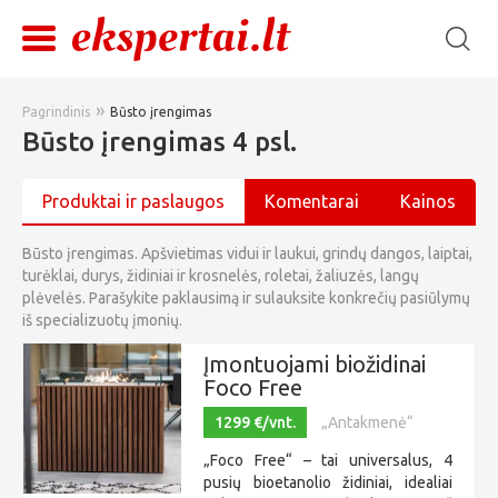
»
Pagrindinis
Būsto įrengimas
Būsto įrengimas 4 psl.
Produktai ir paslaugos
Komentarai
Kainos
Būsto įrengimas. Apšvietimas vidui ir laukui, grindų dangos, laiptai,
turėklai, durys, židiniai ir krosnelės, roletai, žaliuzės, langų
plėvelės. Parašykite paklausimą ir sulauksite konkrečių pasiūlymų
iš specializuotų įmonių.
Įmontuojami biožidinai
Foco Free
1299 €/vnt.
„Antakmenė“
„Foco Free“ – tai universalus, 4
pusių bioetanolio židiniai, idealiai