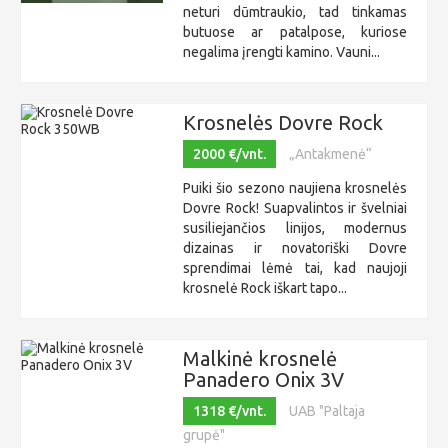
neturi dūmtraukio, tad tinkamas
butuose ar patalpose, kuriose
negalima įrengti kamino. Vauni...
Krosnelės Dovre Rock
2000 €/vnt.
„Antakmenė“
Puiki šio sezono naujiena krosnelės
Dovre Rock! Suapvalintos ir švelniai
susiliejančios linijos, modernus
dizainas ir novatoriški Dovre
sprendimai lėmė tai, kad naujoji
krosnelė Rock iškart tapo...
Malkinė krosnelė
Panadero Onix 3V
1318 €/vnt.
UAB "Paltaja
grupė"