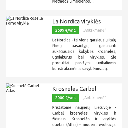
kietmedžių medienos. ...
La Nordica viryklės
2699 €/vnt.
„Antakmenė“
La Nordica - tai viena garsiausių italų
firmų pasaulyje, gaminanti
aukščiausios kokybės krosneles,
ugniakurus bei virykles. Šie
produktai pasižymi unikaliomis
konstrukcinėmis savybėmis. Jų...
Krosnelės Carbel
2000 €/vnt.
„Antakmenė“
Pristatome naujieną Lietuvoje -
Carbel krosneles, virykles ir
židinius. Krosnelės ir viryklės
duetas (Atlas) – moderni evoliucija.