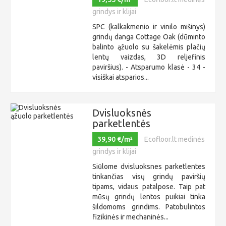
grindys ir klijai
SPC (kalkakmenio ir vinilo mišinys)
grindų danga Cottage Oak (dūminto
balinto ąžuolo su šakelėmis plačių
lentų vaizdas, 3D reljefinis
paviršius). - Atsparumo klasė - 34 -
visiškai atsparios...
Dvisluoksnės
parketlentės
39,90 €/m²
Ecofloor.lt medinės
grindys ir klijai
Siūlome dvisluoksnes parketlentes
tinkančias visų grindų paviršių
tipams, vidaus patalpose. Taip pat
mūsų grindų lentos puikiai tinka
šildomoms grindims. Patobulintos
fizikinės ir mechaninės...