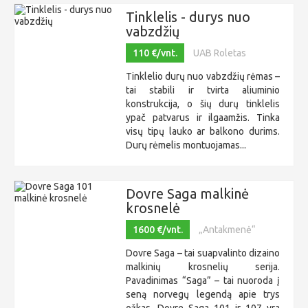
Tinklelis - durys nuo
vabzdžių
110 €/vnt.
UAB Roletas
Tinklelio durų nuo vabzdžių rėmas –
tai stabili ir tvirta aliuminio
konstrukcija, o šių durų tinklelis
ypač patvarus ir ilgaamžis. Tinka
visų tipų lauko ar balkono durims.
Durų rėmelis montuojamas...
Dovre Saga malkinė
krosnelė
1600 €/vnt.
„Antakmenė“
Dovre Saga – tai suapvalinto dizaino
malkinių krosnelių serija.
Pavadinimas “Saga” – tai nuoroda į
seną norvegų legendą apie trys