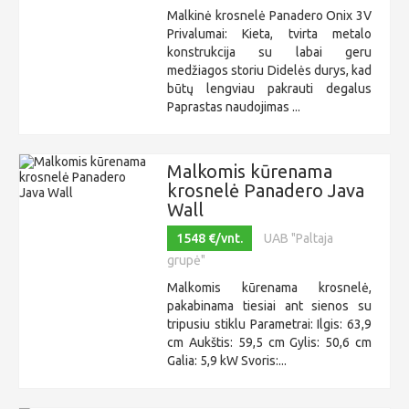
Malkinė krosnelė Panadero Onix 3V
Privalumai: Kieta, tvirta metalo
konstrukcija su labai geru
medžiagos storiu Didelės durys, kad
būtų lengviau pakrauti degalus
Paprastas naudojimas ...
Malkomis kūrenama
krosnelė Panadero Java
Wall
1548 €/vnt.
UAB "Paltaja
grupė"
Malkomis kūrenama krosnelė,
pakabinama tiesiai ant sienos su
tripusiu stiklu Parametrai: Ilgis: 63,9
cm Aukštis: 59,5 cm Gylis: 50,6 cm
Galia: 5,9 kW Svoris:...