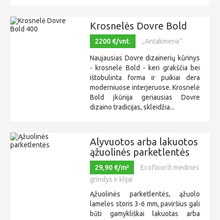
Krosnelės Dovre Bold
2200 €/vnt.
„Antakmenė“
Naujausias Dovre dizainerių kūrinys
- krosnelė Bold - keri grakščia bei
ištobulinta forma ir puikiai dera
moderniuose interjeruose. Krosnelė
Bold įkūnija geriausias Dovre
dizaino tradicijas, skleidžia...
Alyvuotos arba lakuotos
ąžuolinės parketlentės
29,90 €/m²
Ecofloor.lt medinės
grindys ir klijai
Ąžuolinės parketlentės, ąžuolo
lamelės storis 3-6 mm, paviršius gali
būti gamykliškai lakuotas arba