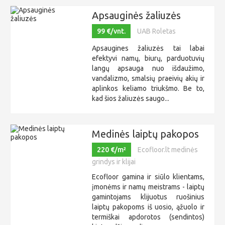
Apsauginės žaliuzės
99 €/vnt.
UAB Roletas
Apsaugines žaliuzės tai labai
efektyvi namų, biurų, parduotuvių
langų apsauga nuo išdaužimo,
vandalizmo, smalsių praeivių akių ir
aplinkos keliamo triukšmo. Be to,
kad šios žaliuzės saugo...
Medinės laiptų pakopos
220 €/m²
Ecofloor.lt medinės
grindys ir klijai
Ecofloor gamina ir siūlo klientams,
įmonėms ir namų meistrams - laiptų
gamintojams klijuotus ruošinius
laiptų pakopoms iš uosio, ąžuolo ir
termiškai apdorotos (sendintos)