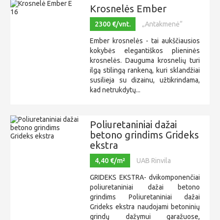
Krosnelės Ember
2300 €/vnt.
„Antakmenė“
Ember krosnelės - tai aukščiausios
kokybės elegantiškos plieninės
krosnelės. Dauguma krosnelių turi
ilgą stilingą rankeną, kuri sklandžiai
susilieja su dizainu, užtikrindama,
kad netrukdytų...
Poliuretaniniai dažai
betono grindims Grideks
ekstra
4,40 €/m²
UAB Rinvila
GRIDEKS EKSTRA- dvikomponenčiai
poliuretaniniai dažai betono
grindims Poliuretaniniai dažai
Grideks ekstra naudojami betoninių
grindų dažymui garažuose,