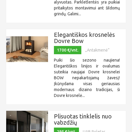
alyvuotas. Parkletlentės yra puikiai
pritaikytos montavimui ant šildomų
grindų. Galimi...
Elegantiškos krosnelės
Dovre Bow
1700 €/vnt.
„Antakmenė“
Puiki šio sezono naujiena!
Elegantiškos linijos ir ovalumas
suteikia naujajai Dovre krosnelei
BOW nepakartojamą žavesį!
Įkūnydama visas geriausias
modernaus dizaino tradicijas, ši
Dovre krosnelė...
Plisuotas tinklelis nuo
vabzdžių
295 €/vnt.
UAB Roletas