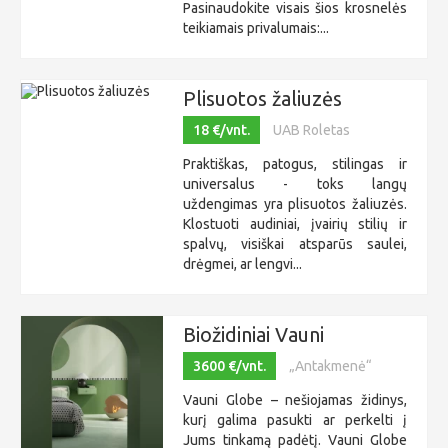
Pasinaudokite visais šios krosnelės
teikiamais privalumais:...
Plisuotos žaliuzės
18 €/vnt.
UAB Roletas
Praktiškas, patogus, stilingas ir
universalus - toks langų
uždengimas yra plisuotos žaliuzės.
Klostuoti audiniai, įvairių stilių ir
spalvų, visiškai atsparūs saulei,
drėgmei, ar lengvi...
Biožidiniai Vauni
3600 €/vnt.
„Antakmenė“
Vauni Globe – nešiojamas židinys,
kurį galima pasukti ar perkelti į
Jums tinkamą padėtį. Vauni Globe