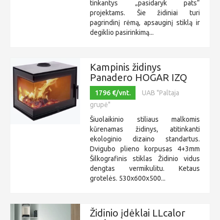
tinkantys „pasidaryk pats“
projektams. Šie židiniai turi
pagrindinį rėmą, apsauginį stiklą ir
degiklio pasirinkimą...
Kampinis židinys
Panadero HOGAR IZQ
1796 €/vnt.
UAB "Paltaja
grupė"
Šiuolaikinio stiliaus malkomis
kūrenamas židinys, atitinkanti
ekologinio dizaino standartus.
Dvigubo plieno korpusas 4+3mm
Šilkografinis stiklas Židinio vidus
dengtas vermikulitu. Ketaus
grotelės. 530x600x500...
Židinio įdėklai LLcalor