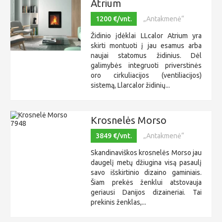
Atrium
1200 €/vnt.
„Antakmenė“
Židinio įdėklai LLcalor Atrium yra
skirti montuoti į jau esamus arba
naujai statomus židinius. Dėl
galimybės integruoti priverstinės
oro cirkuliacijos (ventiliacijos)
sistemą, Llarcalor židinių...
Krosnelės Morso
3849 €/vnt.
„Antakmenė“
Skandinaviškos krosnelės Morso jau
daugelį metų džiugina visą pasaulį
savo išskirtinio dizaino gaminiais.
Šiam prekės ženklui atstovauja
geriausi Danijos dizaineriai. Tai
prekinis ženklas,...