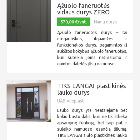
Ąžuolo faneruotės
vidaus durys ZERO
570,00 €/vnt.
Namų durys
Ąžuolo faneruotės durys – tai
elegantiškos, ilgaamžės ir
funkcionalios durys, pagamintos iš
aukštos kokybės ąžuolo faneruotės,
kuri suteikia joms natūralumo ir
gamtos dalelės jūsų namuose. ...
TIKS LANGAI plastikinės
lauko durys
UAB Aveplast
Lauko durys yra neatsiejama bet
kokio būsto dalis, kuri ne tik atlieka
apsauginę funkciją, bet taip pat ir
sulaiko namuose esančią šilumą.
TIKS LANGAI siūlo plastikines lauko