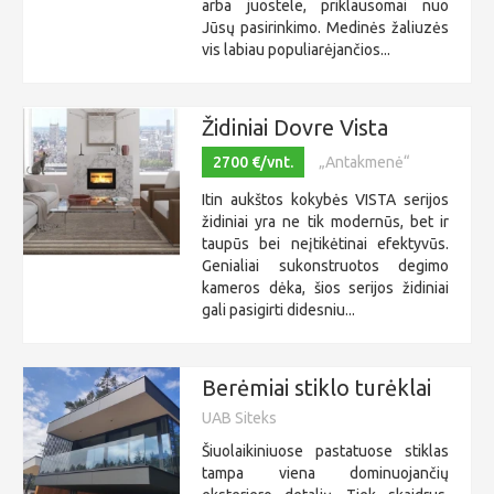
arba juostele, priklausomai nuo
Jūsų pasirinkimo. Medinės žaliuzės
vis labiau populiarėjančios...
Židiniai Dovre Vista
2700 €/vnt.
„Antakmenė“
Itin aukštos kokybės VISTA serijos
židiniai yra ne tik modernūs, bet ir
taupūs bei neįtikėtinai efektyvūs.
Genialiai sukonstruotos degimo
kameros dėka, šios serijos židiniai
gali pasigirti didesniu...
Berėmiai stiklo turėklai
UAB Siteks
Šiuolaikiniuose pastatuose stiklas
tampa viena dominuojančių