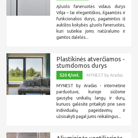
Ąžuolo faneruotės vidaus durys
Vilija – tai elegantiškos, ilgaamžės ir
funkcionalios durys, pagamintos iš
aukštos kokybės ąžuolo faneruotės,
kuri suteikia joms natūralumo ir
gamtos dalelės...
Plastikinės atverčiamos -
stumdomos durys
520 €/vnt.
MYNEST by Aradas
MYNEST by Aradas - internetinė
parduotuvė, kurioje siūlome
gausybę unikalių langų ir durų,
kuriuos galėsite pritaikyti prie savo
individualių pageidavimų ir
užsisakyti pagal jums reikalingus...