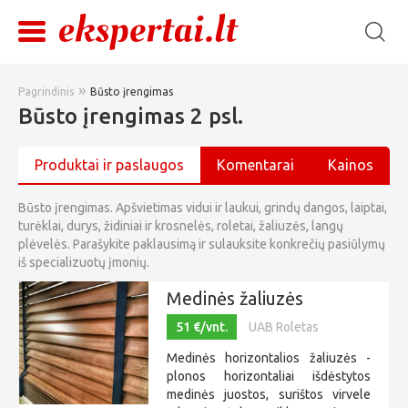
»
Pagrindinis
Būsto įrengimas
Būsto įrengimas 2 psl.
Produktai ir paslaugos
Komentarai
Kainos
Būsto įrengimas. Apšvietimas vidui ir laukui, grindų dangos, laiptai,
turėklai, durys, židiniai ir krosnelės, roletai, žaliuzės, langų
plėvelės. Parašykite paklausimą ir sulauksite konkrečių pasiūlymų
iš specializuotų įmonių.
Medinės žaliuzės
51 €/vnt.
UAB Roletas
Medinės horizontalios žaliuzės -
plonos horizontaliai išdėstytos
medinės juostos, surištos virvele