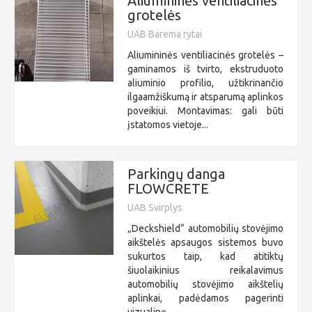
Aliumininės ventiliacinės
grotelės
UAB Barema rytai
Aliumininės ventiliacinės grotelės –
gaminamos iš tvirto, ekstruduoto
aliuminio profilio, užtikrinančio
ilgaamžiškumą ir atsparumą aplinkos
poveikiui. Montavimas: gali būti
įstatomos vietoje...
Parkingų danga
FLOWCRETE
UAB Svirplys
„Deckshield“ automobilių stovėjimo
aikštelės apsaugos sistemos buvo
sukurtos taip, kad atitiktų
šiuolaikinius reikalavimus
automobilių stovėjimo aikštelių
aplinkai, padėdamos pagerinti