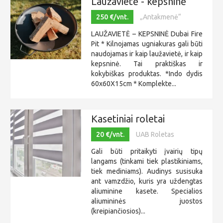
Laužavietė - kepsninė
250 €/vnt.
„Antakmenė“
LAUŽAVIETĖ – KEPSNINĖ Dubai Fire
Pit * Kilnojamas ugniakuras gali būti
naudojamas ir kaip laužavietė, ir kaip
kepsninė. Tai praktiškas ir
kokybiškas produktas. *Indo dydis
60x60X15cm * Komplekte...
Kasetiniai roletai
20 €/vnt.
UAB Roletas
Gali būti pritaikyti įvairių tipų
langams (tinkami tiek plastikiniams,
tiek mediniams). Audinys susisuka
ant vamzdžio, kuris yra uždengtas
aliuminine kasete. Specialios
aliumininės juostos
(kreipiančiosios)...