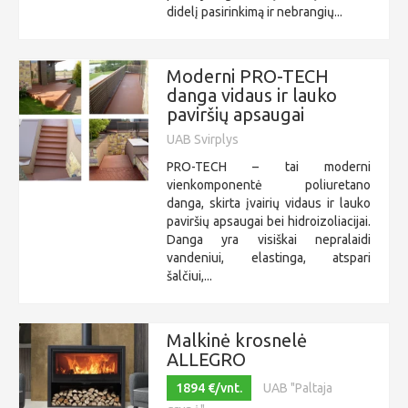
didelį pasirinkimą ir nebrangių...
Moderni PRO-TECH
danga vidaus ir lauko
paviršių apsaugai
UAB Svirplys
PRO-TECH – tai moderni
vienkomponentė poliuretano
danga, skirta įvairių vidaus ir lauko
paviršių apsaugai bei hidroizoliacijai.
Danga yra visiškai nepralaidi
vandeniui, elastinga, atspari
šalčiui,...
Malkinė krosnelė
ALLEGRO
1894 €/vnt.
UAB "Paltaja