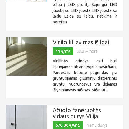
telpa į LED profilį. Sujungia: LED
juostą su LED juosta LED juosta su
laidu Laidą su laidu. Patikima ir
nereikia...
Vinilo klijavimas išilgai
11 €/m²
UAB Mintira
Vinilinės grindys gali būti
klijuojamos tik ant lygaus paviršiaus.
Paruoštas betono pagrindas yra
gruntuojamas giluminiu dispersiniu
gruntu. Nugruntavus yra liejamas
išlyginamasis mišinys. Mišiniui...
Ąžuolo faneruotės
vidaus durys Vilija
570,00 €/vnt.
Namų durys