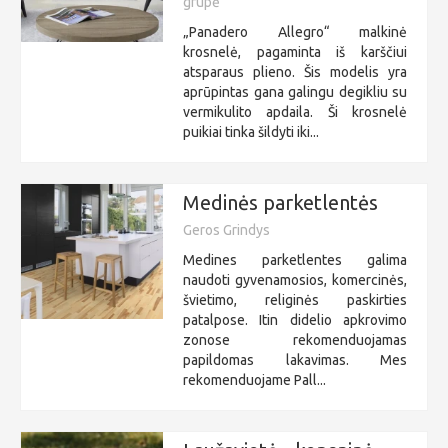
grupė"
„Panadero Allegro“ malkinė
krosnelė, pagaminta iš karščiui
atsparaus plieno. Šis modelis yra
aprūpintas gana galingu degikliu su
vermikulito apdaila. Ši krosnelė
puikiai tinka šildyti iki...
Medinės parketlentės
Geros Grindys
Medines parketlentes galima
naudoti gyvenamosios, komercinės,
švietimo, religinės paskirties
patalpose. Itin didelio apkrovimo
zonose rekomenduojamas
papildomas lakavimas. Mes
rekomenduojame Pall...