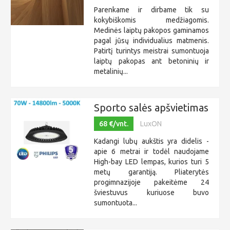
Parenkame ir dirbame tik su
kokybiškomis medžiagomis.
Medinės laiptų pakopos gaminamos
pagal jūsų individualius matmenis.
Patirtį turintys meistrai sumontuoja
laiptų pakopas ant betoninių ir
metalinių...
Sporto salės apšvietimas
68 €/vnt.
LuxON
Kadangi lubų aukštis yra didelis -
apie 6 metrai ir todėl naudojame
High-bay LED lempas, kurios turi 5
metų garantiją. Pliaterytės
progimnazijoje pakeitėme 24
šviestuvus kuriuose buvo
sumontuota...