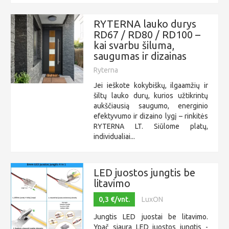
RYTERNA lauko durys
RD67 / RD80 / RD100 –
kai svarbu šiluma,
saugumas ir dizainas
Ryterna
Jei ieškote kokybiškų, ilgaamžių ir
šiltų lauko durų, kurios užtikrintų
aukščiausią saugumo, energinio
efektyvumo ir dizaino lygį – rinkitės
RYTERNA LT. Siūlome platų,
individualiai...
LED juostos jungtis be
litavimo
0,3 €/vnt.
LuxON
Jungtis LED juostai be litavimo.
Ypač siaura LED juostos jungtis -