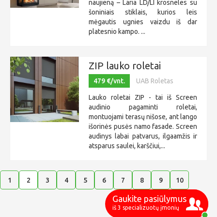
naujieną – Laria LD/LI krosneles su
šoniniais stiklais, kurios leis
mėgautis ugnies vaizdu iš dar
platesnio kampo. ...
ZIP lauko roletai
479 €/vnt.
UAB Roletas
Lauko roletai ZIP - tai iš Screen
audinio pagaminti roletai,
montuojami terasų nišose, ant lango
išorinės pusės namo fasade. Screen
audinys labai patvarus, ilgaamžis ir
atsparus saulei, karščiui,...
1
2
3
4
5
6
7
8
9
10
Gaukite pasiūlymus
iš 3 specializuotų įmonių