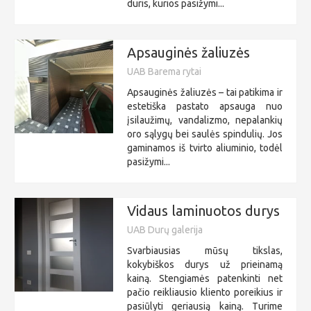
duris, kurios pasižymi...
Apsauginės žaliuzės
UAB Barema rytai
Apsauginės žaliuzės – tai patikima ir
estetiška pastato apsauga nuo
įsilaužimų, vandalizmo, nepalankių
oro sąlygų bei saulės spindulių. Jos
gaminamos iš tvirto aliuminio, todėl
pasižymi...
Vidaus laminuotos durys
UAB Durų galerija
Svarbiausias mūsų tikslas,
kokybiškos durys už prieinamą
kainą. Stengiamės patenkinti net
pačio reikliausio kliento poreikius ir
pasiūlyti geriausią kainą. Turime