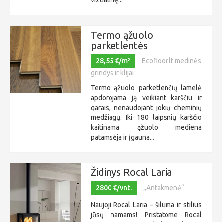
vizualinę...
Termo ąžuolo
parketlentės
28,55 €/m²
Ecofloor.lt medinės
grindys ir klijai
Termo ąžuolo parketlenčių lamelė
apdorojama ją veikiant karščiu ir
garais, nenaudojant jokių cheminių
medžiagų. Iki 180 laipsnių karščio
kaitinama ąžuolo mediena
patamsėja ir įgauna...
Židinys Rocal Laria
2800 €/vnt.
„Antakmenė“
Naujoji Rocal Laria – šiluma ir stilius
jūsų namams! Pristatome Rocal