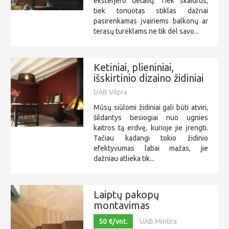
eksterjero detalių. Tiek skaidrus,
tiek tonuotas stiklas dažnai
pasirenkamas įvairiems balkonų ar
terasų turėklams ne tik dėl savo...
Ketiniai, plieniniai,
išskirtinio dizaino židiniai
UAB Vilpra
Mūsų siūlomi židiniai gali būti atviri,
šildantys tiesiogiai nuo ugnies
kaitros tą erdvę, kurioje jie įrengti.
Tačiau kadangi tokio židinio
efektyvumas labai mažas, jie
dažniau atlieka tik...
Laiptų pakopų
montavimas
50 €/vnt.
UAB Mintira