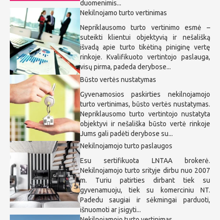
duomenimis...
Nekilnojamo turto vertinimas
Nepriklausomo turto vertinimo esmė –
suteikti klientui objektyvią ir nešališką
išvadą apie turto tikėtiną piniginę vertę
rinkoje. Kvalifikuoto vertintojo paslauga,
visų pirma, padeda derybose...
Būsto vertės nustatymas
Gyvenamosios paskirties nekilnojamojo
turto vertinimas, būsto vertės nustatymas.
Nepriklausomo turto vertintojo nustatyta
objektyvi ir nešališka būsto vertė rinkoje
Jums gali padėti derybose su...
Nekilnojamojo turto paslaugos
Esu sertifikuota LNTAA brokerė.
Nekilnojamojo turto srityje dirbu nuo 2007
m. Turiu patirties dirbant tiek su
gyvenamuoju, tiek su komerciniu NT.
Padedu saugiai ir sėkmingai parduoti,
išnuomoti ar įsigyti...
Nekilnojamojo turto vertinimas