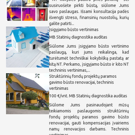
susiruošėte pirkti būstą, siūlome Jums
savo paslaugas. Išsami konsultacija padės
išvengti streso, finansinių nuostolių, kurių
galite patirti...
Įsigyjamo būsto vertinimas
MB Statinių diagnostika auditas
Siūlome Jums įsigyjamo būsto vertinimo
paslaugą, kuri jums reikalinga, kad
turėtumėt techniškai kokybišką pastatą ar
kitą NT. Perkamo, įsigyjamo būsto ir kito NT
techninis vertinimas,...
Struktūrinių fondų projektų paramos
gavimo būsto renovacijai, techninis
vertinimas
100 €/vnt.
MB Statinių diagnostika auditas
Siūlome Jums pasinaudojant mūsų
teikiamomis paslaugomis struktūrinių
fondų projektų paramos gavimo būsto
renovacijai, gauti kompensacijas įvairiems
namų renovacijos darbams. Techninis