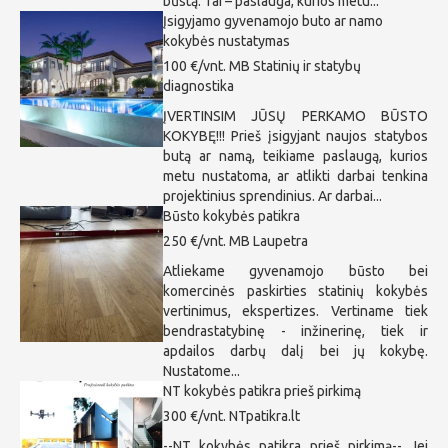
būstą. Tai – paslauga, kurios metu...
Įsigyjamo gyvenamojo buto ar namo
kokybės nustatymas
100 €/vnt.
MB Statinių ir statybų
diagnostika
ĮVERTINSIM JŪSŲ PERKAMO BŪSTO
KOKYBĘ!!! Prieš įsigyjant naujos statybos
butą ar namą, teikiame paslaugą, kurios
metu nustatoma, ar atlikti darbai tenkina
projektinius sprendinius. Ar darbai...
Būsto kokybės patikra
250 €/vnt.
MB Laupetra
Atliekame gyvenamojo būsto bei
komercinės paskirties statinių kokybės
vertinimus, ekspertizes. Vertiname tiek
bendrastatybinę - inžinerinę, tiek ir
apdailos darbų dalį bei jų kokybę.
Nustatome...
NT kokybės patikra prieš pirkimą
300 €/vnt.
NTpatikra.lt
--NT kokybės patikra prieš pirkimą-- Jei