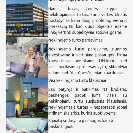
Namas, butas, žemės sklypas –
nekilnojamasis turtas, kurio vertės tikslus
nustatymas kelia daug problemų. Viena iš
priežasčių ta, kad šiuos objektus esame
linkę vertinti subjektyviai, atsižvelgdami...
Nekilnojamo turto pardavimas
Nekilnojamo turto pardavimo, nuomos
investavimo ir vertinimo paslaugos. Pirma
konsultacija nemokama. Užtikrinu, kad
visas pardavimo procesas vyktų sklandžiai
ir Jums nebūtų rūpesčių. Mano parduotas...
Visi nekilnojamo turto klausimai
Esu patyręs ir patikimas NT brokeris,
pasirengęs padėti jums visais su
nekilnojamu turtu susijusiais klausimais.
Nekilnojamasis turtas – nepaprastai įdomi
ir dinamiška sritis, kurios subtilybėms...
Sąmatų sudarymo paslaugos banko
paskolai gauti