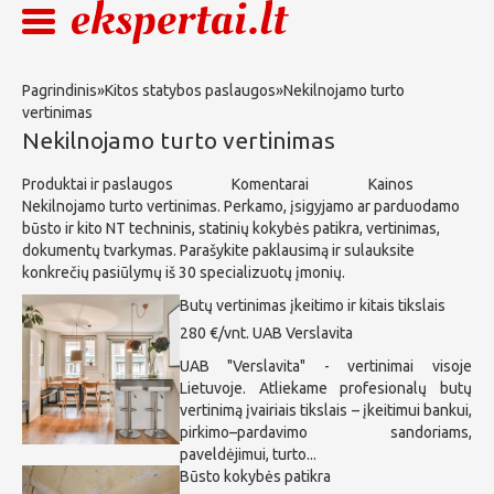
Pagrindinis
»
Kitos statybos paslaugos
»
Nekilnojamo turto
vertinimas
Nekilnojamo turto vertinimas
Produktai ir paslaugos
Komentarai
Kainos
Nekilnojamo turto vertinimas. Perkamo, įsigyjamo ar parduodamo
būsto ir kito NT techninis, statinių kokybės patikra, vertinimas,
dokumentų tvarkymas. Parašykite paklausimą ir sulauksite
konkrečių pasiūlymų iš 30 specializuotų įmonių.
Butų vertinimas įkeitimo ir kitais tikslais
280 €/vnt.
UAB Verslavita
UAB "Verslavita" - vertinimai visoje
Lietuvoje. Atliekame profesionalų butų
vertinimą įvairiais tikslais – įkeitimui bankui,
pirkimo–pardavimo sandoriams,
paveldėjimui, turto...
Būsto kokybės patikra