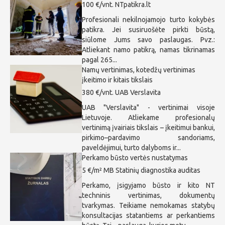
100 €/vnt.
NTpatikra.lt
Profesionali nekilnojamojo turto kokybės
patikra. Jei susiruošėte pirkti būstą,
siūlome Jums savo paslaugas. Pvz.:
Atliekant namo patikrą, namas tikrinamas
pagal 265...
Namų vertinimas, kotedžų vertinimas
įkeitimo ir kitais tikslais
380 €/vnt.
UAB Verslavita
UAB "Verslavita" - vertinimai visoje
Lietuvoje. Atliekame profesionalų
vertinimą įvairiais tikslais – įkeitimui bankui,
pirkimo–pardavimo sandoriams,
paveldėjimui, turto dalyboms ir...
Perkamo būsto vertės nustatymas
5 €/m²
MB Statinių diagnostika auditas
Perkamo, įsigyjamo būsto ir kito NT
techninis vertinimas, dokumentų
tvarkymas. Teikiame nemokamas statybų
konsultacijas statantiems ar perkantiems