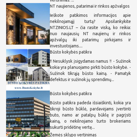
vertinimas. ...
NT naujienos, patarimai ir rinkos apžvalgos
Ieškote patikimos informacijos apie
nekilnojamąjį turtą? Apsilankykite
NTZINIOS.LT – čia rasite viską, ko reikia:
nuo naujausių NT naujienų ir rinkos
apžvalgų iki patarimų pirkėjams ir
investuotojams....
Būsto kokybės patikra
!! Nesuklysk įsigydamas namus ‼ - Sužinok
kokia yra planuojamo pirkti būsto kokybė. -
Sužinok tikrąją būsto kainą. - Pamatyk
defektus ir sužinok jų sprendimų...
Būsto kokybės patikra
Būsto patikra padeda išsiaiškinti, kokia yra
tikroji būsto būklė, pardavėjams įvertinti
buto, namo ar patalpų būklę ir pagrįsti
kainą, o nekilnojamo turto brokeriams
sukurti pridėtinę vertę...
Žemės sklypo vertinimas