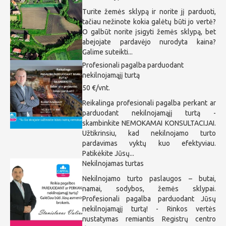
Turite žemės sklypą ir norite jį parduoti,
tačiau nežinote kokia galėtų būti jo vertė?
O galbūt norite įsigyti žemės sklypą, bet
abejojate pardavėjo nurodyta kaina?
Galime suteikti...
Profesionali pagalba parduodant
nekilnojamąjį turtą
50 €/vnt.
Reikalinga profesionali pagalba perkant ar
parduodant nekilnojamąjį turtą -
skambinkite NEMOKAMAI KONSULTACIJAI.
Užtikrinsiu, kad nekilnojamo turto
pardavimas vyktų kuo efektyviau.
Patikėkite Jūsų...
Nekilnojamas turtas
Nekilnojamo turto paslaugos – butai,
namai, sodybos, žemės sklypai.
Profesionali pagalba parduodant Jūsų
nekilnojamąjį turtą! - Rinkos vertės
nustatymas remiantis Registrų centro