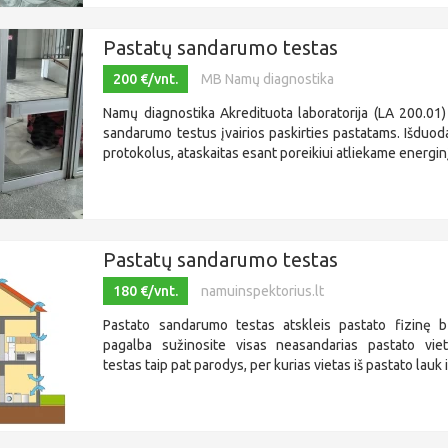
Pastatų sandarumo testas
200 €/vnt.
MB Namų diagnostika
Namų diagnostika Akredituota laboratorija (LA 200.01)
sandarumo testus įvairios paskirties pastatams. Išdu
protokolus, ataskaitas esant poreikiui atliekame energinį
Pastatų sandarumo testas
180 €/vnt.
namuinspektorius.lt
Pastato sandarumo testas atskleis pastato fizinę b
pagalba sužinosite visas neasandarias pastato vie
testas taip pat parodys, per kurias vietas iš pastato lauk i