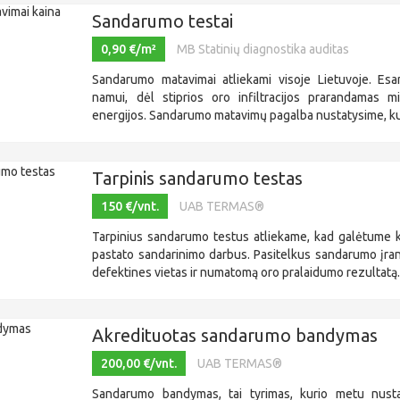
Sandarumo testai
0,90 €/m²
MB Statinių diagnostika auditas
Sandarumo matavimai atliekami visoje Lietuvoje. Es
namui, dėl stiprios oro infiltracijos prarandamas mil
energijos. Sandarumo matavimų pagalba nustatysime, kur
Tarpinis sandarumo testas
150 €/vnt.
UAB TERMAS®
Tarpinius sandarumo testus atliekame, kad galėtume ko
pastato sandarinimo darbus. Pasitelkus sandarumo įran
defektines vietas ir numatomą oro pralaidumo rezultatą..
Akredituotas sandarumo bandymas
200,00 €/vnt.
UAB TERMAS®
Sandarumo bandymas, tai tyrimas, kurio metu nust