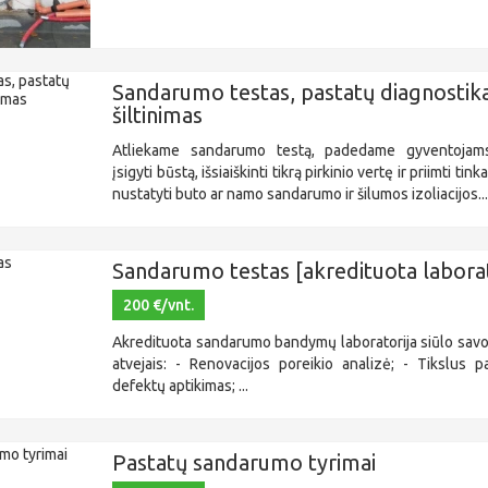
Sandarumo testas, pastatų diagnostika
šiltinimas
Atliekame sandarumo testą, padedame gyventojams
įsigyti būstą, išsiaiškinti tikrą pirkinio vertę ir priimti t
nustatyti buto ar namo sandarumo ir šilumos izoliacijos..
Sandarumo testas [akredituota laborat
200 €/vnt.
Akredituota sandarumo bandymų laboratorija siūlo savo
atvejais: - Renovacijos poreikio analizė; - Tikslus p
defektų aptikimas; ...
Pastatų sandarumo tyrimai