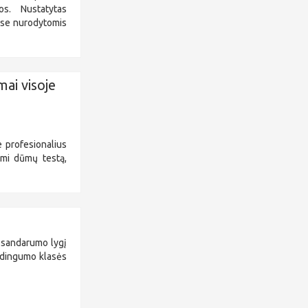
os. Nustatytas
ose nurodytomis
ai visoje
 profesionalius
ami dūmų testą,
o sandarumo lygį
audingumo klasės