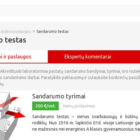
»
statybos paslaugos
Sandarumo testas
 testas
i ir paslaugos
Ekspertų komentarai
Akredituoti laboratoriniai pastatų sandarumo bandymai, tyrimai, oro nute
 sandarinimo darbai. Parašykite paklausimą ir sulauksite konkrečių pasiū
ių.
Sandarumo tyrimai
200 €/vnt.
Namų pridavimas
Sandarumo testas – vienas svarbiausiųjų ir būtin
rodiklių. Nuo 2016 m. lapkričio 01d. visoje Lietuvoje ga
ne mažesnės nei energinės A klasės gyvenamuosius nam