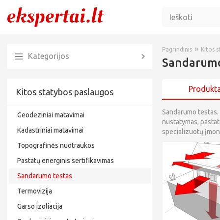
»
Pagrindinis
Kitos 
Kategorijos
Sandarumo
Produkta
Kitos statybos paslaugos
Sandarumo testas. 
Geodeziniai matavimai
nustatymas, pastato
Kadastriniai matavimai
specializuotų įmon
Topografinės nuotraukos
Pastatų energinis sertifikavimas
Sandarumo testas
Termovizija
Garso izoliacija