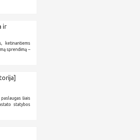
 ir
, ketinantiems
inkamą sprendimą –
.
orija]
 paslaugas šiais
astato statybos