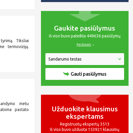
Gaukite pasiūlymus
Iš viso buvo pateikta 449636 pasiūlymų
yrimą. Tiksliai
Peržiūrėti
me termoviziją.
Gauti pasiūlymus
 Bandymo metu
Užduokite klausimus
tatoma pastato
ekspertams
Registruotų ekspertų 3513
Iš viso buvo užduota 153921 klausimų