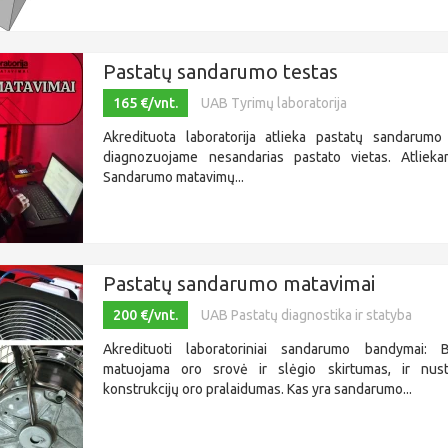
Pastatų sandarumo testas
165 €/vnt.
UAB Tyrimų laboratorija
Akredituota laboratorija atlieka pastatų sandarumo t
diagnozuojame nesandarias pastato vietas. Atlieka
Sandarumo matavimų...
Pastatų sandarumo matavimai
200 €/vnt.
UAB Pastatų diagnostika ir statyba
Akredituoti laboratoriniai sandarumo bandymai:
matuojama oro srovė ir slėgio skirtumas, ir nus
konstrukcijų oro pralaidumas. Kas yra sandarumo...