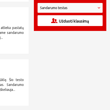
Užduoti klausimą
 atlieka pastatų
odame sandarumo
...
ūklę. Šio testo
tas. Sandarumo
škeliauja...