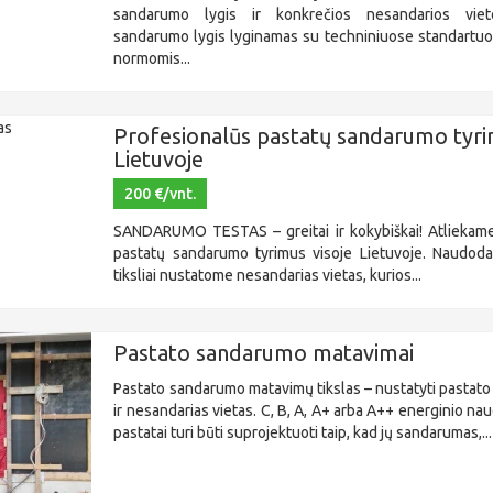
sandarumo lygis ir konkrečios nesandarios viet
sandarumo lygis lyginamas su techniniuose standartu
normomis...
Profesionalūs pastatų sandarumo tyrim
Lietuvoje
200 €/vnt.
SANDARUMO TESTAS – greitai ir kokybiškai! Atliekame
pastatų sandarumo tyrimus visoje Lietuvoje. Naudod
tiksliai nustatome nesandarias vietas, kurios...
Pastato sandarumo matavimai
Pastato sandarumo matavimų tikslas – nustatyti pastat
ir nesandarias vietas. C, B, A, A+ arba A++ energinio n
pastatai turi būti suprojektuoti taip, kad jų sandarumas,...