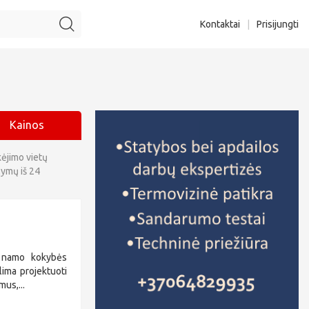
Kontaktai
|
Prisijungti
Kainos
kėjimo vietų
lymų iš 24
ų namo kokybės
lima projektuoti
us,...