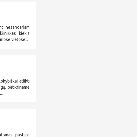
ant nesandariam
žiniškas kiekis
iose vietose...
kybiškai atlikti
gą, patikriname
..
atomas pastato