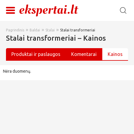
»
»
»
Pagrindinis
Baldai
Stalai
Stalai transformeriai
Stalai transformeriai – Kainos
Produktai ir paslaugos
Komentarai
Kainos
Nėra duomenų.