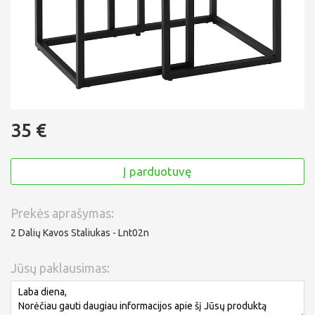
35 €
Į parduotuvę
Prekės aprašymas:
2 Dalių Kavos Staliukas - Lnt02n
Jūsų paklausimas: