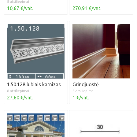
8 atsiliepimai
10,67 €/vnt.
270,91 €/vnt.
1.50.128 lubinis karnizas
Grindjuostė
8 atsiliepimai
8 atsiliepimai
27,60 €/vnt.
1 €/vnt.