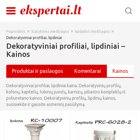
»
»
»
Pagrindinis
Statybinės medžiagos
Apdailos medžiagos
Dekoratyviniai profiliai, lipdiniai
Dekoratyviniai profiliai, lipdiniai –
Kainos
Produktai ir paslaugos
Komentarai
Kainos
Dekoratyviniai profiliai, lipdiniai kaina. Dekoratyvinių profilių,
kolonų, kapitelių, lubinių juostų, karnizų, piliastro komplektų iš
poliuretano kainos. Dekoratyvinių profilių, lipdinių kainos,
susisiekite ir gausite asmeninį pasiūlymą.