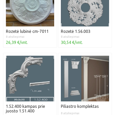
Rozetė lubinė cm-7011
Rozetė 1.56.003
8 atsiliepimai
8 atsiliepimai
26,39 €/vnt.
30,54 €/vnt.
1.52.400 kampas prie
Piliastro komplektas
juosto 1.51.400
8 atsiliepimai