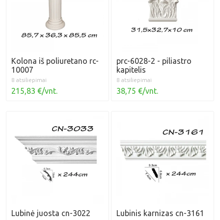
Kolona iš poliuretano rc-
prc-6028-2 - piliastro
10007
kapitelis
8 atsiliepimai
8 atsiliepimai
215,83 €/vnt.
38,75 €/vnt.
Lubinė juosta cn-3022
Lubinis karnizas cn-3161