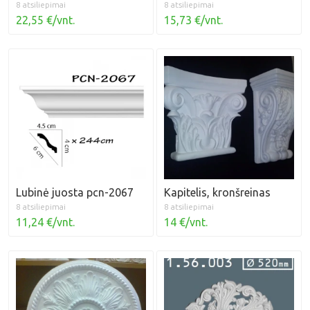
8 atsiliepimai
8 atsiliepimai
22,55 €/vnt.
15,73 €/vnt.
Lubinė juosta pcn-2067
Kapitelis, kronšreinas
8 atsiliepimai
8 atsiliepimai
11,24 €/vnt.
14 €/vnt.