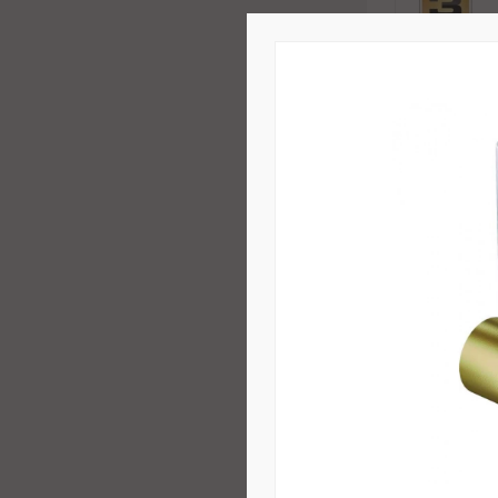
Konvekcini
PH80-1500,
Standart
90 €