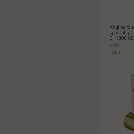
Anglies pl
spindulių š
CH1800 XE
Veito
188 €