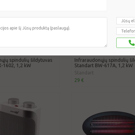
ųjų spindulių šildytuvas
Infraraudonųjų spindulių ši
X-1602, 1,2 kW
Standart BW-617A, 1,2 kW
Standart
29 €