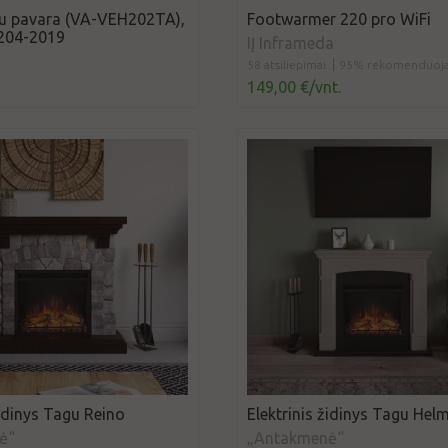
u pavara (VA-VEH202TA),
Footwarmer 220 pro WiFi
204-2019
IĮ Inframeda
58 atsiliepimai
95% rekomenduoj
149,00 €/vnt.
židinys Tagu Reino
Elektrinis židinys Tagu Helm
ė“
„Antakmenė“