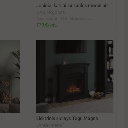
Joniniai katilai su saulės moduliais
UAB ERgonas
a
9 atsiliepimai
89% rekomenduoja
770 €/vnt.
i
Elektrinis židinys Tagu Magna
„Antakmenė“