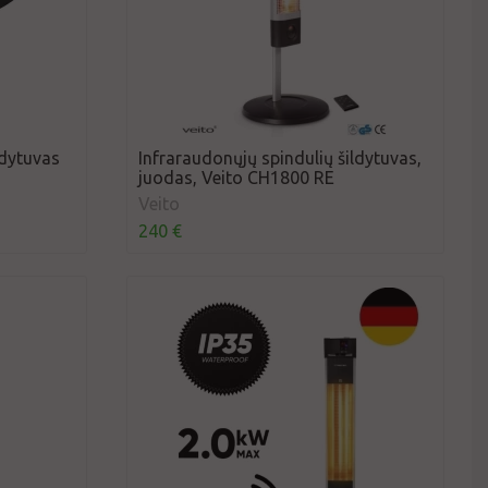
ldytuvas
Infraraudonųjų spindulių šildytuvas,
juodas, Veito CH1800 RE
Veito
240 €