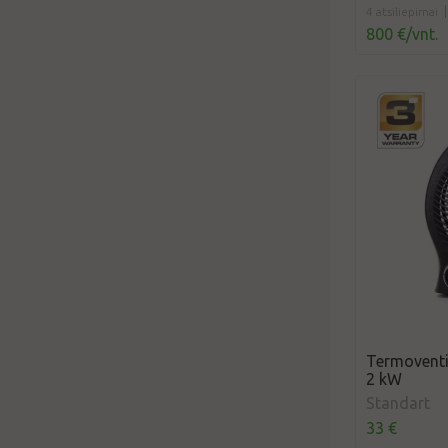
4 atsiliepimai
800 €/vnt.
Termoventi
2 kW
Standart
33 €