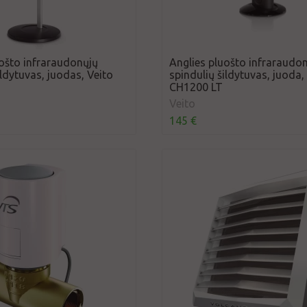
uošto infraraudonųjų
Anglies pluošto infraraudo
ildytuvas, juodas, Veito
spindulių šildytuvas, juoda,
CH1200 LT
Veito
145 €