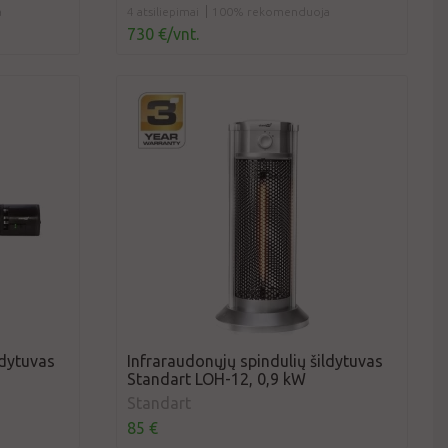
a
4 atsiliepimai
100% rekomenduoja
730 €/vnt.
ldytuvas
Infraraudonųjų spindulių šildytuvas
Standart LOH-12, 0,9 kW
Standart
85 €