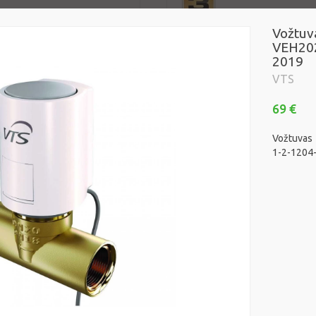
Vožtuv
VEH202
2019
VTS
69 €
Vožtuvas
1-2-1204
s radiatorius Standart
Konvekcinis radiatorius St
 1,5 kW
PH80-2000, 2 kW
Standart
103 €