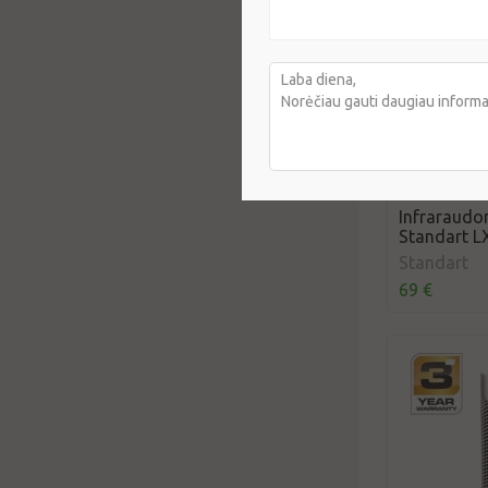
Infraraudon
Standart L
Standart
69 €