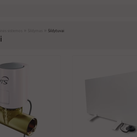
»
»
rinės sistemos
Šildymas
Šildytuvai
i