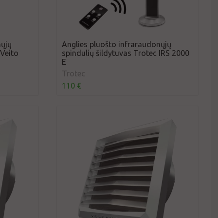
nųjų
Anglies pluošto infraraudonųjų
 Veito
spindulių šildytuvas Trotec IRS 2000
E
Trotec
110 €