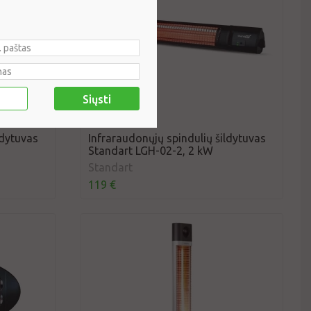
Siųsti
ldytuvas
Infraraudonųjų spindulių šildytuvas
Standart LGH-02-2, 2 kW
Standart
119 €