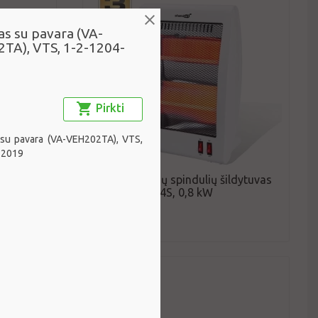
as su pavara (VA-
TA), VTS, 1-2-1204-
Pirkti
 su pavara (VA-VEH202TA), VTS,
-2019
andart
Infraraudonųjų spindulių šildytuvas
Standart RH04S, 0,8 kW
Standart
35 €