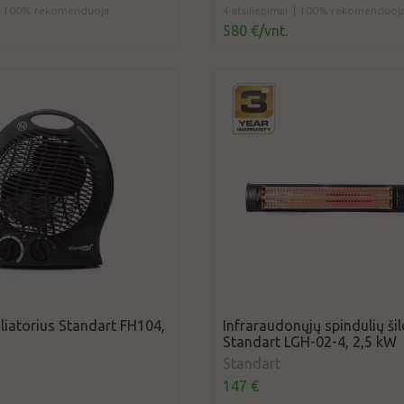
100% rekomenduoja
4 atsiliepimai
100% rekomenduoj
580 €/vnt.
liatorius Standart FH104,
Infraraudonųjų spindulių ši
Standart LGH-02-4, 2,5 kW
Standart
147 €