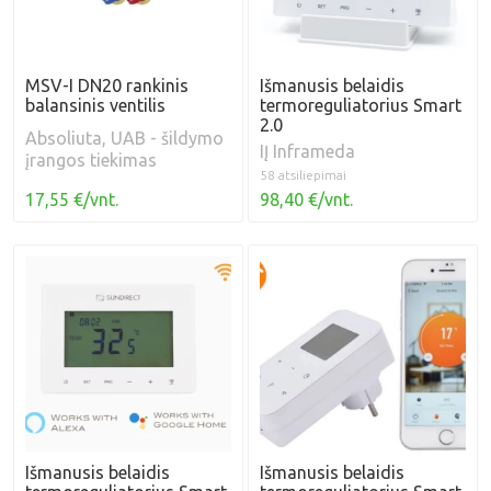
MSV-I DN20 rankinis
Išmanusis belaidis
balansinis ventilis
termoreguliatorius Smart
2.0
Absoliuta, UAB - šildymo
IĮ Inframeda
įrangos tiekimas
58 atsiliepimai
17,55 €/vnt.
98,40 €/vnt.
Išmanusis belaidis
Išmanusis belaidis