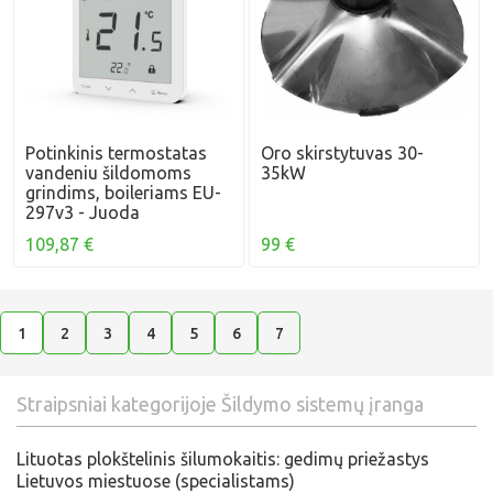
Potinkinis termostatas
Oro skirstytuvas 30-
vandeniu šildomoms
35kW
grindims, boileriams EU-
297v3 - Juoda
109,87 €
99 €
1
2
3
4
5
6
7
Straipsniai kategorijoje Šildymo sistemų įranga
​Lituotas plokštelinis šilumokaitis: gedimų priežastys
Lietuvos miestuose (specialistams)