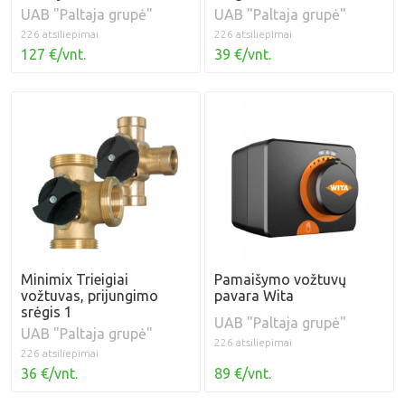
UAB "Paltaja grupė"
UAB "Paltaja grupė"
226 atsiliepimai
226 atsiliepimai
127 €/vnt.
39 €/vnt.
Minimix Trieigiai
Pamaišymo vožtuvų
vožtuvas, ​prijungimo
pavara Wita
srėgis 1
UAB "Paltaja grupė"
UAB "Paltaja grupė"
226 atsiliepimai
226 atsiliepimai
36 €/vnt.
89 €/vnt.