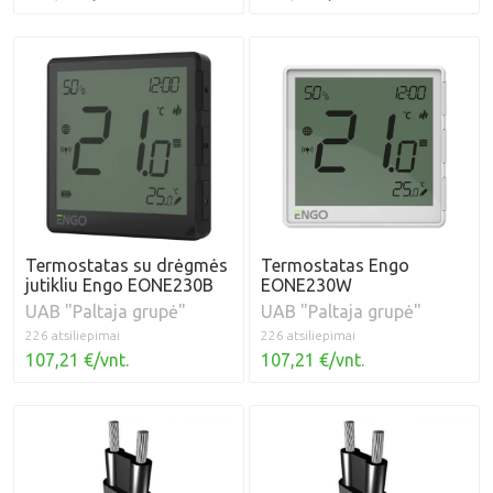
Termostatas su drėgmės
Termostatas Engo
jutikliu Engo EONE230B
EONE230W
UAB "Paltaja grupė"
UAB "Paltaja grupė"
226 atsiliepimai
226 atsiliepimai
107,21 €/vnt.
107,21 €/vnt.