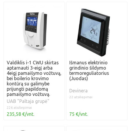
Valdiklis i-1 CWU skirtas
Išmanus elektrinio
aptarnauti 3-eigį arba
grindinio šildymo
4eigį pamaišymo vožtuvą,
termoreguliatorius
bei boilerio krovimo
(Juodas)
kontūrą su galimybe
prijungti papildomą
Devinera
pamaišymo vožtuvą.
22 atsiliepimai
UAB "Paltaja grupė"
226 atsiliepimai
235,58 €/vnt.
75 €/vnt.