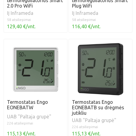
termoreguliatorius Smart
termoreguliatorius Smart
2.0 Pro WiFi
Plug WiFi
IĮ Inframeda
IĮ Inframeda
58 atsiliepimai
58 atsiliepimai
129,40 €/vnt.
116,40 €/vnt.
Termostatas Engo
Termostatas Engo
EONEBATW
EONEBATB su drėgmės
jutikliu
UAB "Paltaja grupė"
UAB "Paltaja grupė"
226 atsiliepimai
226 atsiliepimai
115,13 €/vnt.
115,13 €/vnt.