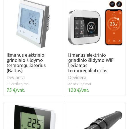
Išmanus elektrinio
Išmanus elektrinio
grindinio šildymo
grindinio šildymo WIFI
termoreguliatorius
liečiamas
(Baltas)
termoreguliatorius
Devinera
Devinera
22 atsiliepimai
22 atsiliepimai
75 €/vnt.
120 €/vnt.