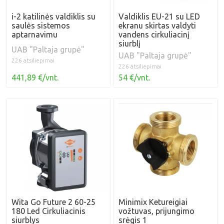
i-2 katilinės valdiklis su
Valdiklis EU-21 su LED
saulės sistemos
ekranu skirtas valdyti
aptarnavimu
vandens cirkuliacinį
siurblį
UAB "Paltaja grupė"
UAB "Paltaja grupė"
226 atsiliepimai
226 atsiliepimai
441,89 €/vnt.
54 €/vnt.
Wita Go Future 2 60-25
Minimix Ketureigiai
180 Led Cirkuliacinis
vožtuvas, prijungimo
siurblys
srėgis 1