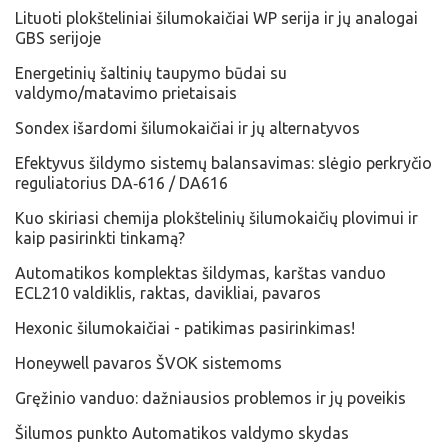
Lituoti plokšteliniai šilumokaičiai WP serija ir jų analogai
GBS serijoje
Energetinių šaltinių taupymo būdai su
valdymo/matavimo prietaisais
Sondex išardomi šilumokaičiai ir jų alternatyvos
Efektyvus šildymo sistemų balansavimas: slėgio perkryčio
reguliatorius DA‑616 / DA616
​Kuo skiriasi chemija plokštelinių šilumokaičių plovimui ir
kaip pasirinkti tinkamą?
Automatikos komplektas šildymas, karštas vanduo
ECL210 valdiklis, raktas, davikliai, pavaros
Hexonic šilumokaičiai - patikimas pasirinkimas!
Honeywell pavaros ŠVOK sistemoms
​Gręžinio vanduo: dažniausios problemos ir jų poveikis
Šilumos punkto Automatikos valdymo skydas