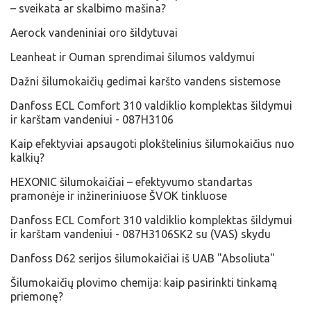
– sveikata ar skalbimo mašina?
Aerock vandeniniai oro šildytuvai
Leanheat ir Ouman sprendimai šilumos valdymui
Dažni šilumokaičių gedimai karšto vandens sistemose
Danfoss ECL Comfort 310 valdiklio komplektas šildymui
ir karštam vandeniui - 087H3106
​Kaip efektyviai apsaugoti plokštelinius šilumokaičius nuo
kalkių?
HEXONIC šilumokaičiai – efektyvumo standartas
pramonėje ir inžineriniuose ŠVOK tinkluose
Danfoss ECL Comfort 310 valdiklio komplektas šildymui
ir karštam vandeniui - 087H3106SK2 su (VAS) skydu
​Danfoss D62 serijos šilumokaičiai iš UAB "Absoliuta"
Šilumokaičių plovimo chemija: kaip pasirinkti tinkamą
priemonę?