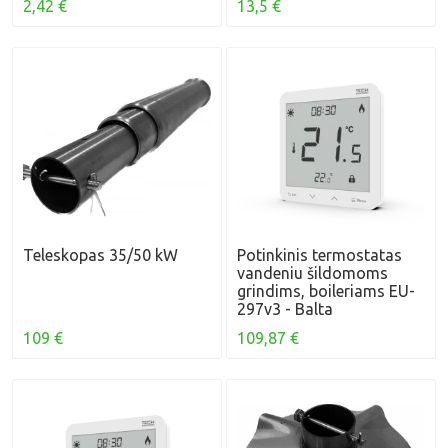
2,42 €
13,5 €
Teleskopas 35/50 kW
Potinkinis termostatas
vandeniu šildomoms
grindims, boileriams EU-
297v3 - Balta
109 €
109,87 €