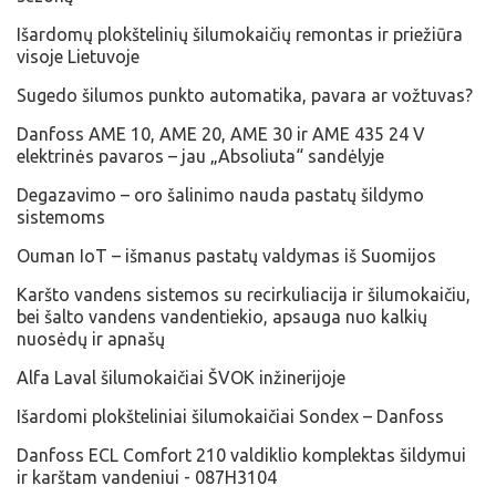
Išardomų plokštelinių šilumokaičių remontas ir priežiūra
visoje Lietuvoje
Sugedo šilumos punkto automatika, pavara ar vožtuvas?
Danfoss AME 10, AME 20, AME 30 ir AME 435 24 V
elektrinės pavaros – jau „Absoliuta“ sandėlyje
Degazavimo – oro šalinimo nauda pastatų šildymo
sistemoms
Ouman IoT – išmanus pastatų valdymas iš Suomijos
Karšto vandens sistemos su recirkuliacija ir šilumokaičiu,
bei šalto vandens vandentiekio, apsauga nuo kalkių
nuosėdų ir apnašų
Alfa Laval šilumokaičiai ŠVOK inžinerijoje
​Išardomi plokšteliniai šilumokaičiai Sondex – Danfoss
Danfoss ECL Comfort 210 valdiklio komplektas šildymui
ir karštam vandeniui - 087H3104