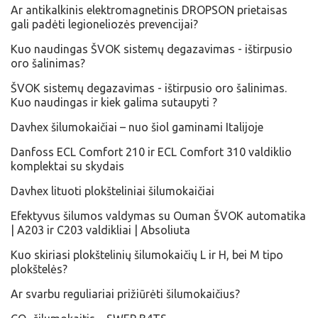
Ar antikalkinis elektromagnetinis DROPSON prietaisas
gali padėti legioneliozės prevencijai?
Kuo naudingas ŠVOK sistemų degazavimas - ištirpusio
oro šalinimas?
ŠVOK sistemų degazavimas - ištirpusio oro šalinimas.
Kuo naudingas ir kiek galima sutaupyti ?
Davhex šilumokaičiai – nuo šiol gaminami Italijoje
Danfoss ECL Comfort 210 ir ECL Comfort 310 valdiklio
komplektai su skydais
Davhex lituoti plokšteliniai šilumokaičiai
Efektyvus šilumos valdymas su Ouman ŠVOK automatika
| A203 ir C203 valdikliai | Absoliuta
Kuo skiriasi plokštelinių šilumokaičių L ir H, bei M tipo
plokštelės?
Ar svarbu reguliariai prižiūrėti šilumokaičius?