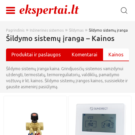
»
»
»
Pagrindinis
Inžinerinės sistemos
Šildymas
Šildymo sistemų įranga
Šildymo sistemų įranga – Kainos
Produktai ir paslaugos
Komentarai
Kainos
Šildymo sistemų įranga kaina. Grindjuosčių sistemos vamzdynui
uždengti, termostatų, termoreguliatorių, valdiklių, pamaišymo
vožtuvų ir kt. kainos. Šildymo sistemų įrangos kainos, susisiekite ir
gausite asmeninį pasiūlymą.