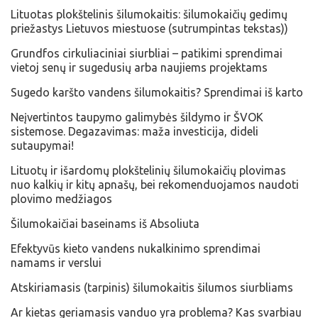
Lituotas plokštelinis šilumokaitis: šilumokaičių gedimų
priežastys Lietuvos miestuose (sutrumpintas tekstas))
Grundfos cirkuliaciniai siurbliai – patikimi sprendimai
vietoj senų ir sugedusių arba naujiems projektams
Sugedo karšto vandens šilumokaitis? Sprendimai iš karto
Neįvertintos taupymo galimybės šildymo ir ŠVOK
sistemose. Degazavimas: maža investicija, dideli
sutaupymai!
​Lituotų ir išardomų plokštelinių šilumokaičių plovimas
nuo kalkių ir kitų apnašų, bei rekomenduojamos naudoti
plovimo medžiagos
Šilumokaičiai baseinams iš Absoliuta
Efektyvūs kieto vandens nukalkinimo sprendimai
namams ir verslui
Atskiriamasis (tarpinis) šilumokaitis šilumos siurbliams
​Ar kietas geriamasis vanduo yra problema? Kas svarbiau