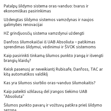
Patalpų šildymo sistema oras-vanduo: tvarus ir
ekonomiškas pasirinkimas
Uždengtas šildymo sistemos vamzdynas ir naujos
galimybės renovacijai
HZ grindjuosčių sistema vamzdynui uždengti
Danfoss šilumokaičiai iš UAB Absoliuta – patikimas
sprendimas šildymui, vėdinimui ir ŠVOK sistemoms
Kaip pasirinkti tinkamą šilumos punkto įrangą ir išvengti
brangių klaidų?
Keisk pasenusį ar neveikiantį Rubisafe, Danfoss, TAC ar
kitą automatikos valdiklį
Kas yra šilumos siurblio oras–vanduo šilumokaitis?
Kaip pateikti užklausą dėl įrangos tiekimo UAB
"Absoliuta"
Šilumos punkto pavarų ir vožtuvų patikra prieš šildymo
sezoną