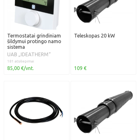
Termostatai grindiniam
Teleskopas 20 kW
šildymui protingo namo
sistema
UAB „IDEATHERM“
181 atsiliepimai
85,00 €/vnt.
109 €