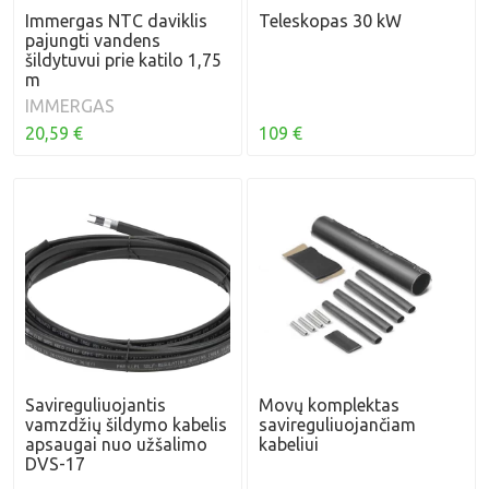
Immergas NTC daviklis
Teleskopas 30 kW
pajungti vandens
šildytuvui prie katilo 1,75
m
IMMERGAS
109 €
20,59 €
Savireguliuojantis
Movų komplektas
vamzdžių šildymo kabelis
savireguliuojančiam
apsaugai nuo užšalimo
kabeliui
DVS-17