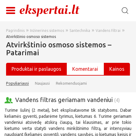
»
»
»
»
Pagrindinis
Inžinerinės sistemos
Santechnika
Vandens filtrai
Atvirkštinio osmoso sistemos
Atvirkštinio osmoso sistemos –
Patarimai
Produktai ir paslaugos
Komentarai
Kainos
Populiariausi
Naujausi
Rekomenduojami
Vandens filtras geriamam vandeniui
(4)
Turime šulinį (2 metai), bet eksploatavome tik statyboms. Dabar
keliamės gyventi, padarėme tyrimus, kietumas 6. Turime geriamam
vandeniui atsivedę atskirą čiaupą, tai klausimas, ar prie tokio
kietumo verta statyti vandens minkštinimo filtrą, ar intensyviau
naudojant (keliamės gyventi), vandens savybės, jo kietumas keisis ir