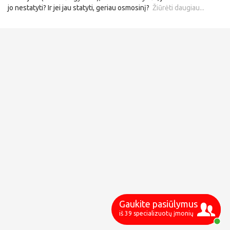
jo nestatyti? Ir jei jau statyti, geriau osmosinį?
Žiūrėti daugiau...
Gaukite pasiūlymus
iš 39 specializuotų įmonių