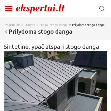
»
»
»
Pagrindinis
Statyba
Stogai, stogo danga
Prilydoma stogo danga
Prilydoma stogo danga
Sintetinė, ypač atspari stogo danga