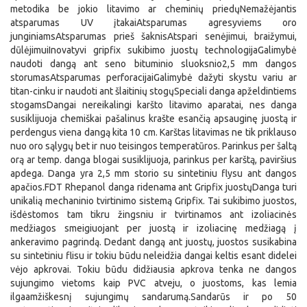
metodika be jokio litavimo ar cheminių priedųNemažėjantis
atsparumas UV įtakaiAtsparumas agresyviems oro
junginiamsAtsparumas prieš šaknisAtspari senėjimui, braižymui,
dūlėjimuiInovatyvi gripfix sukibimo juostų technologijaGalimybė
naudoti dangą ant seno bituminio sluoksnio2,5 mm dangos
storumasAtsparumas perforacijaiGalimybė dažyti skystu variu ar
titan-cinku ir naudoti ant šlaitinių stogųSpeciali danga apželdintiems
stogamsDangai nereikalingi karšto litavimo aparatai, nes danga
susiklijuoja chemiškai pašalinus krašte esančią apsauginę juostą ir
perdengus viena dangą kita 10 cm. Karštas litavimas ne tik priklauso
nuo oro sąlygų bet ir nuo teisingos temperatūros. Parinkus per šaltą
orą ar temp. danga blogai susiklijuoja, parinkus per karštą, paviršius
apdega. Danga yra 2,5 mm storio su sintetiniu flysu ant dangos
apačios.FDT Rhepanol danga ridenama ant Gripfix juostųDanga turi
unikalią mechaninio tvirtinimo sistemą Gripfix. Tai sukibimo juostos,
išdėstomos tam tikru žingsniu ir tvirtinamos ant izoliacinės
medžiagos smeigiuojant per juostą ir izoliacinę medžiagą į
ankeravimo pagrindą. Dedant dangą ant juostų, juostos susikabina
su sintetiniu flisu ir tokiu būdu neleidžia dangai keltis esant didelei
vėjo apkrovai. Tokiu būdu didžiausia apkrova tenka ne dangos
sujungimo vietoms kaip PVC atveju, o juostoms, kas lemia
ilgaamžiškesnį sujungimų sandarumą.Sandarūs ir po 50