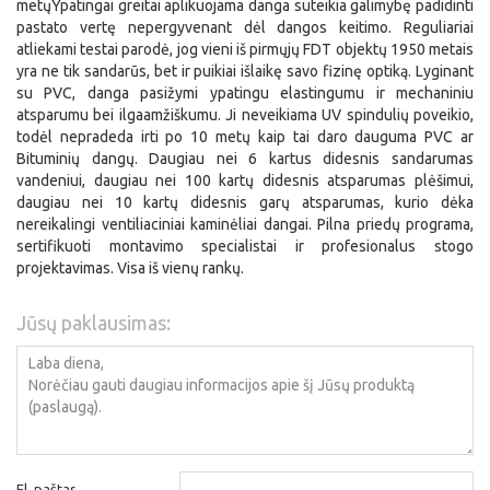
metųYpatingai greitai aplikuojama danga suteikia galimybę padidinti
pastato vertę nepergyvenant dėl dangos keitimo. Reguliariai
atliekami testai parodė, jog vieni iš pirmųjų FDT objektų 1950 metais
yra ne tik sandarūs, bet ir puikiai išlaikę savo fizinę optiką. Lyginant
su PVC, danga pasižymi ypatingu elastingumu ir mechaniniu
atsparumu bei ilgaamžiškumu. Ji neveikiama UV spindulių poveikio,
todėl nepradeda irti po 10 metų kaip tai daro dauguma PVC ar
Bituminių dangų. Daugiau nei 6 kartus didesnis sandarumas
vandeniui, daugiau nei 100 kartų didesnis atsparumas plėšimui,
daugiau nei 10 kartų didesnis garų atsparumas, kurio dėka
nereikalingi ventiliaciniai kaminėliai dangai. Pilna priedų programa,
sertifikuoti montavimo specialistai ir profesionalus stogo
projektavimas. Visa iš vienų rankų.
Jūsų paklausimas:
El. paštas