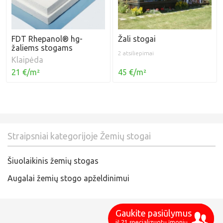
FDT Rhepanol® hg-
Žali stogai
žaliems stogams
2 atsiliepimai
Klaipėda
21 €/m²
45 €/m²
Straipsniai kategorijoje Žemių stogai
Šiuolaikinis žemių stogas
Augalai žemių stogo apželdinimui
Gaukite pasiūlymus
iš 21 specializuotų įmonių