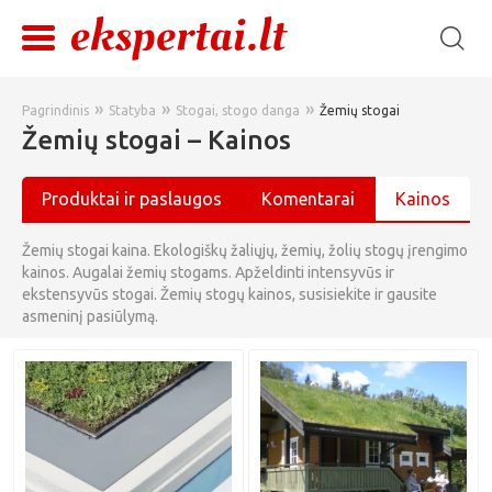
»
»
»
Pagrindinis
Statyba
Stogai, stogo danga
Žemių stogai
Žemių stogai – Kainos
Produktai ir paslaugos
Komentarai
Kainos
Žemių stogai kaina. Ekologiškų žaliųjų, žemių, žolių stogų įrengimo
kainos. Augalai žemių stogams. Apželdinti intensyvūs ir
ekstensyvūs stogai. Žemių stogų kainos, susisiekite ir gausite
asmeninį pasiūlymą.