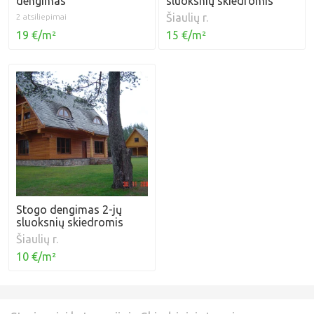
dengimas
sluoksnių skiedromis
Šiaulių r.
2 atsiliepimai
19 €/m²
15 €/m²
Stogo dengimas 2-jų
sluoksnių skiedromis
Šiaulių r.
10 €/m²