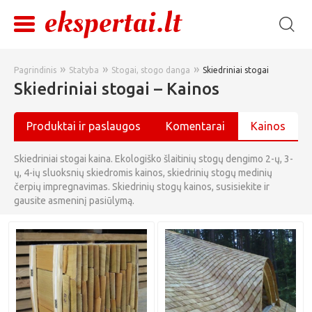
»
»
»
Pagrindinis
Statyba
Stogai, stogo danga
Skiedriniai stogai
Skiedriniai stogai – Kainos
Produktai ir paslaugos
Komentarai
Kainos
Skiedriniai stogai kaina. Ekologiško šlaitinių stogų dengimo 2-ų, 3-
ų, 4-ių sluoksnių skiedromis kainos, skiedrinių stogų medinių
čerpių impregnavimas. Skiedrinių stogų kainos, susisiekite ir
gausite asmeninį pasiūlymą.