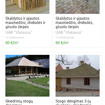
Skaldytos ir pjautos
Skaldytos ir pjautos
maumedžio, drebulės ir
maumedžio, drebulės,
ąžuolo čerpės
ąžuolo čerpės
UAB "Vlatausa"
UAB "Vlatausa"
13 atsiliepimai
13 atsiliepimai
80 €/m²
80 €/m²
Skiedrinių stogų
Stogo dengimas 3-jų