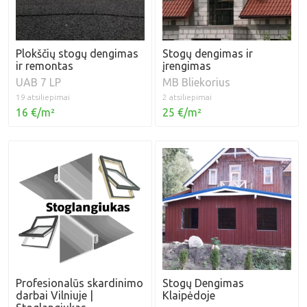
Plokščių stogų dengimas
Stogų dengimas ir
ir remontas
įrengimas
UAB 7 LP
MB Bliekorius
19 atsiliepimai
2 atsiliepimai
16 €/m²
25 €/m²
Profesionalūs skardinimo
Stogų Dengimas
darbai Vilniuje |
Klaipėdoje