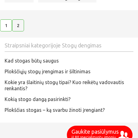
1
2
Straipsniai kategorijoje Stogų dengimas
Kad stogas būtų saugus
Plokščiųjų stogų įrengimas ir šiltinimas
Kokie yra šlaitinių stogų tipai? Kuo reikėtų vadovautis
renkantis?
Kokią stogo dangą pasirinkti?
Plokščias stogas – ką svarbu žinoti įrengiant?
Gaukite pasiūlymus
iš 80 specializuotų įmonių