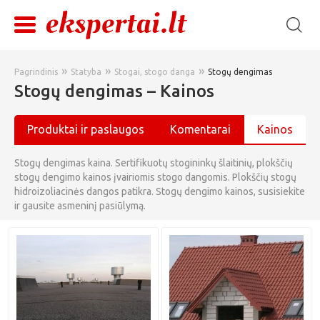
»
»
»
Pagrindinis
Statyba
Stogai, stogo danga
Stogų dengimas
Stogų dengimas – Kainos
Produktai ir paslaugos
Komentarai
Kainos
Stogų dengimas kaina. Sertifikuotų stogininkų šlaitinių, plokščių
stogų dengimo kainos įvairiomis stogo dangomis. Plokščių stogų
hidroizoliacinės dangos patikra. Stogų dengimo kainos, susisiekite
ir gausite asmeninį pasiūlymą.