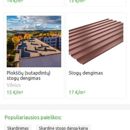
14 €/m²
15 €/m²
Plokščių (sutapdintų)
Stogų dengimas
stogų dengimas
Vilnius
17 €/m²
15 €/m²
Populiariausios paieškos:
Skardinimas
Skardinė stogo danga kaina