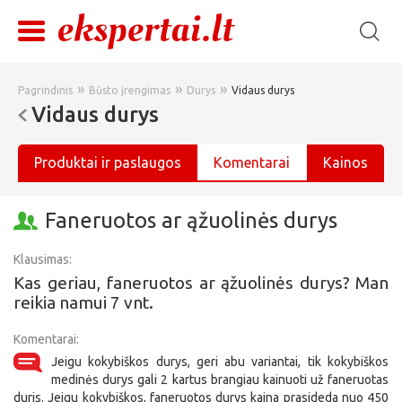
»
»
»
Pagrindinis
Būsto įrengimas
Durys
Vidaus durys
Vidaus durys
Produktai ir paslaugos
Komentarai
Kainos
Faneruotos ar ąžuolinės durys
Klausimas:
Kas geriau, faneruotos ar ąžuolinės durys? Man
reikia namui 7 vnt.
Komentarai:
Jeigu kokybiškos durys, geri abu variantai, tik kokybiškos
medinės durys gali 2 kartus brangiau kainuoti už faneruotas
duris. Jeigu kokybiškos, faneruotos durys kaina prasideda nuo 450