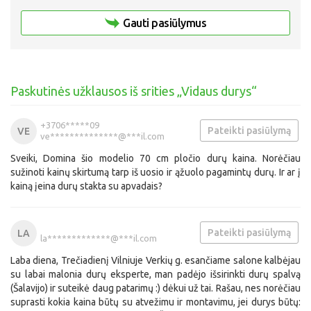
Gauti pasiūlymus
Paskutinės užklausos iš srities „Vidaus durys“
+3706*****09
Pateikti pasiūlymą
VE
ve**************@***il.com
Sveiki, Domina šio modelio 70 cm pločio durų kaina. Norėčiau
sužinoti kainų skirtumą tarp iš uosio ir ąžuolo pagamintų durų. Ir ar į
kainą įeina durų stakta su apvadais?
Pateikti pasiūlymą
LA
la*************@***il.com
Laba diena, Trečiadienį Vilniuje Verkių g. esančiame salone kalbėjau
su labai malonia durų eksperte, man padėjo išsirinkti durų spalvą
(Šalavijo) ir suteikė daug patarimų :) dėkui už tai. Rašau, nes norėčiau
suprasti kokia kaina būtų su atvežimu ir montavimu, jei durys būtų: