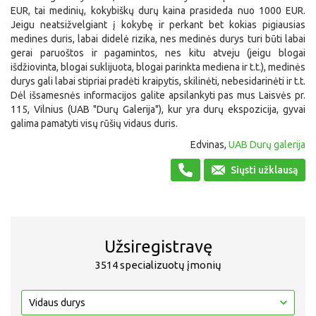
EUR, tai medinių, kokybiškų durų kaina prasideda nuo 1000 EUR.
Jeigu neatsižvelgiant į kokybę ir perkant bet kokias pigiausias
medines duris, labai didelė rizika, nes medinės durys turi būti labai
gerai paruoštos ir pagamintos, nes kitu atveju (jeigu blogai
išdžiovinta, blogai suklijuota, blogai parinkta mediena ir t.t.), medinės
durys gali labai stipriai pradėti kraipytis, skilinėti, nebesidarinėti ir t.t.
Dėl išsamesnės informacijos galite apsilankyti pas mus Laisvės pr.
115, Vilnius (UAB "Durų Galerija"), kur yra durų ekspozicija, gyvai
galima pamatyti visų rūšių vidaus duris.
Edvinas,
UAB Durų galerija
Siųsti užklausą
Užsiregistravę
3514 specializuotų įmonių