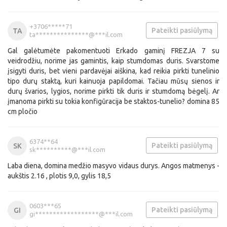
+3706*****71
Pateikti pasiūlymą
TA
ta***************@***il.com
Gal galėtumėte pakomentuoti Erkado gaminį FREZJA 7 su
veidrodžiu, norime jas gamintis, kaip stumdomas duris. Svarstome
įsigyti duris, bet vieni pardavėjai aiškina, kad reikia pirkti tunelinio
tipo durų staktą, kuri kainuoja papildomai. Tačiau mūsų sienos ir
durų švarios, lygios, norime pirkti tik duris ir stumdomą bėgelį. Ar
įmanoma pirkti su tokia konfigūracija be staktos-tunelio? domina 85
cm pločio
6374**64
Pateikti pasiūlymą
SK
sk**********@***il.com
Laba diena, domina medžio masyvo vidaus durys. Angos matmenys -
aukštis 2.16 , plotis 9,0, gylis 18,5
0603***65
Pateikti pasiūlymą
GI
gi******************@***il.com