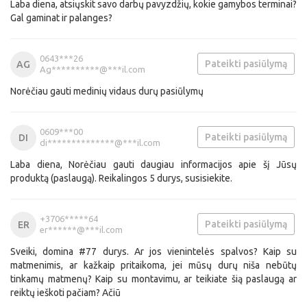
Laba diena, atsiųskit savo darbų pavyzdžių, kokie gamybos terminai?
Gal gaminat ir palanges?
0643***26
Pateikti pasiūlymą
AG
Ag**********@***il.com
Norėčiau gauti medinių vidaus durų pasiūlymų
0609***00
Pateikti pasiūlymą
DI
di**************@***il.com
Laba diena, Norėčiau gauti daugiau informacijos apie šį Jūsų
produktą (paslaugą). Reikalingos 5 durys, susisiekite.
+3706*****64
Pateikti pasiūlymą
ER
er******@***il.com
Sveiki, domina #77 durys. Ar jos vienintelės spalvos? Kaip su
matmenimis, ar kažkaip pritaikoma, jei mūsų durų niša nebūtų
tinkamų matmenų? Kaip su montavimu, ar teikiate šią paslaugą ar
reiktų ieškoti pačiam? Ačiū