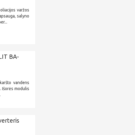
liacijos varžos
apsauga, salyno
er...
LIT BA-
 karšto vandens
. Išorės modulis
.
verteris