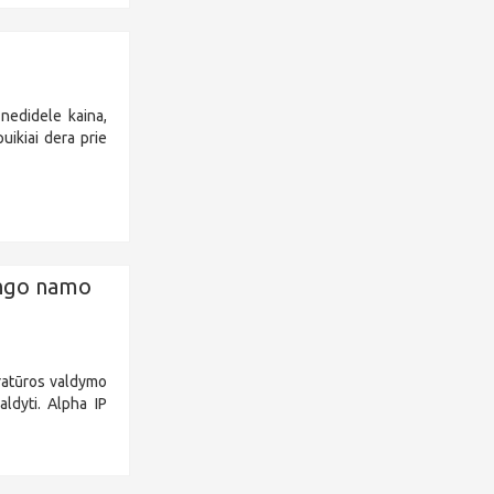
 nedidele kaina,
uikiai dera prie
ingo namo
eratūros valdymo
ldyti. Alpha IP