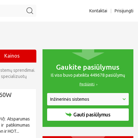
Kontaktai
|
Prisijungti
Kainos
Gaukite pasiūlymus
sistemų sprendimai.
Iš viso buvo pateikta 449678 pasiūlymų
š specializuotų
Peržiūrėti
460W
Gauti pasiūlymus
DV): Atsparumas
 ir patikimumas
 ir HOT...