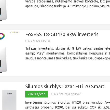
varžos stebėjimas, nutekėjimo srovės kontrolė, DC po
apsauga, islanding funkcija, AC trumpojo jungimo, viršįta
FoxESS T8-GD470 8kW inverteris
UAB MANJUSTA
Trifazis inverteris, skirtas iki 8 kW galios saulės e
&amp; Play“ montavimas, kompaktiškas korpusas ir 
saugus montavimas tiek viduje, tiek lauke Daugiapakopės
Šilumos siurblys Lazar HTi 20 Smart
7078 €/vnt.
UAB "Paltaja grupė"
Inverterinis šilumos siurblys HTi20 oras vanduo A+
šaltnešiu propanu R290, bei su aukštu COP iki 5,0