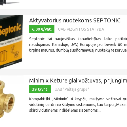
Aktyvatorius nuotekoms SEPTONIC
6,00 €/vnt.
UAB VIZGINTOS STATYBA
Septonic tai naujoviškas kanadietiškas laiko patikr
naudojamas Kanadoje, JAV, Europoje jau beveik 60 
tirpina maurus, dumblą susiformavusį nuotekų rezervuar
Minimix Ketureigiai vožtuvas, prijungim
39 €/vnt.
UAB "Paltaja grupė"
Kompaktiški „Minimix“ 4 krypčių maišymo vožtuvai yra
vidutinių centrinio šildymo sistemoms, tuo tarpu „Maxim
skirti vidutinėms ir didelėms sistemoms....