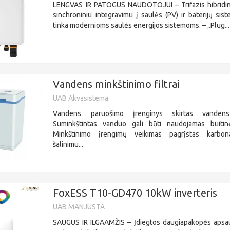
LENGVAS IR PATOGUS NAUDOTOJUI – Trifazis hibridini
sinchroniniu integravimu į saulės (PV) ir baterijų sis
tinka modernioms saulės energijos sistemoms. – „Plug...
Vandens minkštinimo filtrai
UAB Akvasistema
Vandens paruošimo įrenginys skirtas vandens 
Suminkštintas vanduo gali būti naudojamas buiti
Minkštinimo įrengimų veikimas pagrįstas karbon
šalinimu...
FoxESS T10-GD470 10kW inverteris
UAB MANJUSTA
SAUGUS IR ILGAAMŽIS – Įdiegtos daugiapakopės apsaug