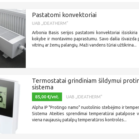
Pastatomi konvektoriai
UAB „IDEATHERM“
Arbonia Basis serijos pastatomi konvektoriai išsiskiria
kokybe ir montavimo paprastumu. Savo dailia išvaizda p
vitrinų ar žemų palangių. Maži vandens tūriai užtikrina...
Termostatai grindiniam šildymui prot
sistema
85,00 €/vnt.
UAB „IDEATHERM“
Alpha IP "Protingo namo" nuotolinio stebėjimo ir temp
Sistema Ateities sprendimai temperatūrai patalpose va
viena naujausių patalpų temperatūros kontrolės...