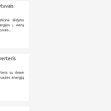
ytuvais
vekcinė šildymo
rgijos į vieną
uvais...
verteris
rteris su dviem
 saulės energiją