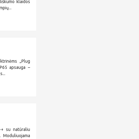
liškumo klaidos
mpių...
lektrinėms „Plug
IP65 apsauga –
...
++ su natūraliu
2. Moduliuojama