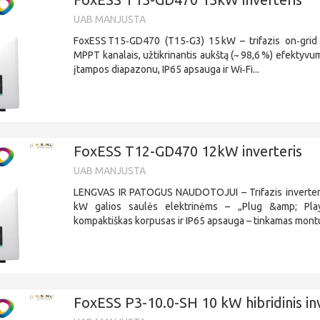
UAB MANJUSTA
FoxESS T15‑GD470 (T15‑G3) 15 kW – trifazis on‑grid 
MPPT kanalais, užtikrinantis aukštą (~ 98,6 %) efektyvu
įtampos diapazonu, IP65 apsauga ir Wi‑Fi...
FoxESS T12-GD470 12kW inverteris
UAB MANJUSTA
LENGVAS IR PATOGUS NAUDOTOJUI – Trifazis inverteris,
kW galios saulės elektrinėms – „Plug &amp; Pla
kompaktiškas korpusas ir IP65 apsauga – tinkamas montuo
FoxESS P3-10.0-SH 10 kW hibridinis in