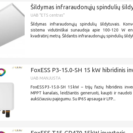
Šildymas infraraudonųjų spindulių šild
UAB "ETS centras"
Šildymas infraraudonųjų spindulių šildytuvais. Kon
sistema vidutiniškai sunaudoja apie 100-120 W ene
kvadratinį metrą. Šildantis infraraudonųjų spindulių šildyt
FoxESS P3-15.0-SH 15 kW hibridinis in
UAB MANJUSTA
FoxESS P3‑15.0‑SH 15 kW – trijų fazių hibridinis inve
MPPT kanalais, leidžiantis generuoti, kaupti ir naudoti
aukščiausiu pajėgumu. Su IP65 apsauga ir LFP...
FoxESS T15-GD470 15kW inverteris