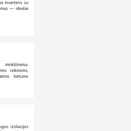
s inverteris su
temas — idealiai
minkštinimui.
nėms reikmėms.
atinio kietumo
os: izoliacijos