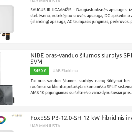
UAB MANJUSTA
SAUGUS IR ILGAAMŽIS – Daugiasluoksnės apsaugos: izo
stebėsena, nutekėjimo srovės apsauga, DC apikeitimo 
(islanding) apsauga, AC trumpasis jungimas, perkrovos, p
NIBE oras-vanduo šilumos siurblys SP
SVM
5450 €
UAB Ekoklima
Tai oras-vanduo šilumos siurblys namų šildymui bei
ruošimui su klientui pritaikyta ekonomiška SPLIT sistema
AMS 10 prijungiamas su šaltnešio vamzdynu tiesiai prie..
FoxESS P3-12.0-SH 12 kW hibridinis in
UAB MANJUSTA