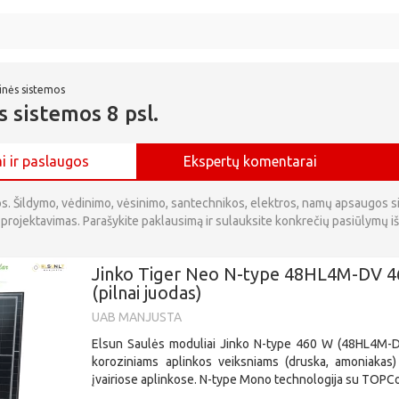
rinės sistemos
s sistemos 8 psl.
i ir paslaugos
Ekspertų komentarai
os. Šildymo, vėdinimo, vėsinimo, santechnikos, elektros, namų apsaugos 
 projektavimas. Parašykite paklausimą ir sulauksite konkrečių pasiūlymų i
Jinko Tiger Neo N-type 48HL4M-DV 
(pilnai juodas)
UAB MANJUSTA
Elsun Saulės moduliai Jinko N-type 460 W (48HL4M-
koroziniams aplinkos veiksniams (druska, amoniakas)
įvairiose aplinkose. N-type Mono technologija su TOPCon