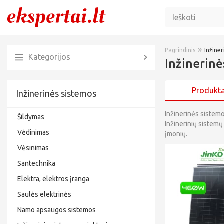
»
Pagrindinis
Inžine
Kategorijos
Inžinerinė
Produkta
Inžinerinės sistemos
Inžinerinės sistem
Šildymas
Inžinerinių sistemų
Vėdinimas
įmonių.
Vėsinimas
Santechnika
Elektra, elektros įranga
Saulės elektrinės
Namo apsaugos sistemos