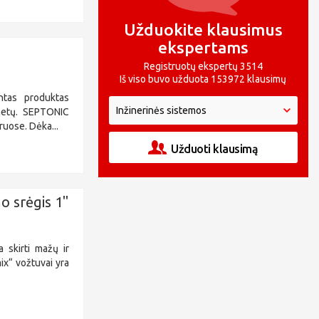
Užduokite klausimus
ekspertams
Registruotų ekspertų 3514
Iš viso buvo užduota 153972 klausimų
intas produktas
metų. SEPTONIC
uose. Dėka...
Užduoti klausimą
o srėgis 1"
 skirti mažų ir
ix“ vožtuvai yra