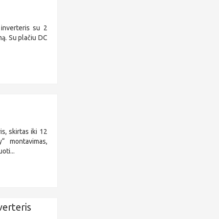
inverteris su 2
mą. Su plačiu DC
 skirtas iki 12
y“ montavimas,
ti...
verteris