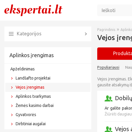
»
Pagrindinis
Aplink
Kategorijos
Vejos įren
Produkta
Aplinkos įrengimas
Populiariausi
Nau
Apželdinimas
Landšafto projektai
Vejos įrengimas. Ek
gausite atsakymą iš
Vejos įrengimas
Aplinkos tvarkymas
Dobilų
Žemės kasimo darbai
Ar galite pakon
Žiūrėti daugiau.
Gyvatvorės
Dirbtiniai augalai
Vejos 