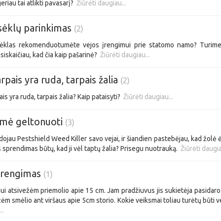
eriau tai atlikti pavasarį?
Žiūrėti daugiau...
sėklų parinkimas
(2)
sėklas rekomenduotumėte vejos įrengimui prie statomo namo? Turime 
asiskaičiau, kad čia kaip pašarinė?
Žiūrėti daugiau...
arpais yra ruda, tarpais žalia
(2)
ais yra ruda, tarpais žalia? Kaip pataisyti?
Žiūrėti daugiau...
ėmė geltonuoti
(3)
ojau Pestshield Weed Killer savo vejai, ir šiandien pastebėjau, kad žolė
 sprendimas būtų, kad ji vėl taptų žalia? Prisegu nuotrauką.
Žiūrėti daugia
 įrengimas
(1)
i atsivežėm priemolio apie 15 cm. Jam pradžiuvus jis sukietėja pasidaro 
žėm smėlio ant viršaus apie 5cm storio. Kokie veiksmai toliau turėtų būti 
..