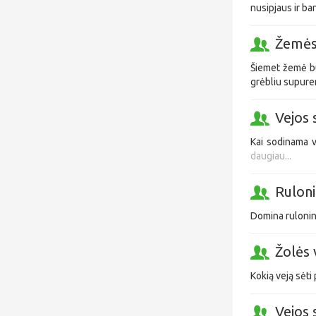
nusipjaus ir ba
Žemės
Šiemet žemė bu
grėbliu supuren
Vejos
Kai sodinama v
daugiau...
Ruloni
Domina rulonin
Žolės 
Kokią veją sėti
Vejos 