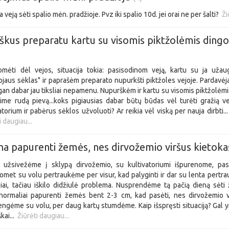
a veją sėti spalio mėn. pradžioje. Pvz iki spalio 10d. jei orai ne per šalti?
Ži
kus preparatu kartu su visomis piktžolėmis dingo
)
mėti dėl vejos, situacija tokia: pasisodinom veją, kartu su ja užaug
jaus sėklas" ir paprašėm preparato nupurkšti piktžoles vejoje. Pardav
gan dabar jau tiksliai nepamenu. Nupurškėm ir kartu su visomis piktžolėmi
urime rudą pievą...koks pigiausias dabar būtų būdas vėl turėti gražią v
katorium ir pabėrus sėklos užvoluoti? Ar reikia vėl viską per nauja dirbti... 
i daugiau...
na papurenti žemės, nes dirvožemio viršus kietok
a: užsivežėme į sklypą dirvožemio, su kultivatoriumi išpurenome, pa
omet su volu pertraukėme per visur, kad palyginti ir dar su lenta pertr
aliai, tačiau iškilo didžiulė problema. Nusprendėme tą pačią dieną sėti 
normaliai papurenti žemės bent 2-3 cm, kad pasėti, nes dirvožemio v
ngėme su volu, per daug kartų stumdėme. Kaip išspręsti situaciją? Gal yr
škai...
Žiūrėti daugiau...