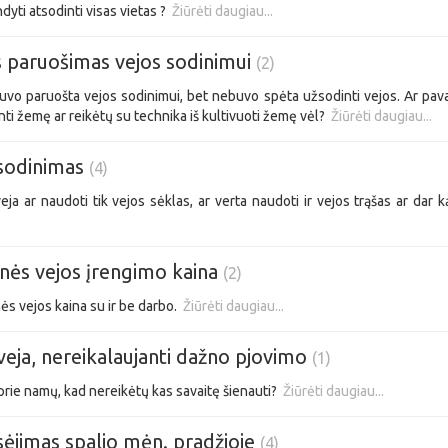
ndyti atsodinti visas vietas ?
Žiūrėti daugiau...
 paruošimas vejos sodinimui
(2)
vo paruošta vejos sodinimui, bet nebuvo spėta užsodinti vejos. Ar pava
ti žemę ar reikėtų su technika iš kultivuoti žemę vėl?
Žiūrėti daugiau...
 sodinimas
(4)
eja ar naudoti tik vejos sėklas, ar verta naudoti ir vejos trąšas ar dar
nės vejos įrengimo kaina
(2)
ės vejos kaina su ir be darbo.
Žiūrėti daugiau...
veja, nereikalaujanti dažno pjovimo
(1)
 prie namų, kad nereikėtų kas savaitę šienauti?
Žiūrėti daugiau...
sėjimas spalio mėn. pradžioje
(4)