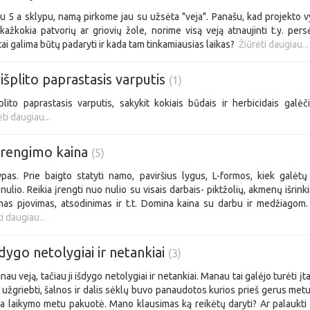
 5 a sklypu, namą pirkome jau su užsėta "veja". Panašu, kad projekto 
kažkokia patvorių ar griovių žole, norime visą veją atnaujinti t.y. pers
tai galima būtų padaryti ir kada tam tinkamiausias laikas?
Žiūrėti daugiau...
 išplito paprastasis varputis
(1)
šplito paprastasis varputis, sakykit kokiais būdais ir herbicidais galėč
ėti daugiau...
įrengimo kaina
(5)
pas. Prie baigto statyti namo, paviršius lygus, L-formos, kiek galėtų
ulio. Reikia įrengti nuo nulio su visais darbais- piktžolių, akmenų išrink
mas pjovimas, atsodinimas ir t.t. Domina kaina su darbu ir medžiagom
i daugiau...
šdygo netolygiai ir netankiai
(3)
inau veją, tačiau ji išdygo netolygiai ir netankiai. Manau tai galėjo turėti į
žgriebti, šalnos ir dalis sėklų buvo panaudotos kurios prieš gerus metu
ta laikymo metu pakuotė. Mano klausimas ką reikėtų daryti? Ar palaukti 