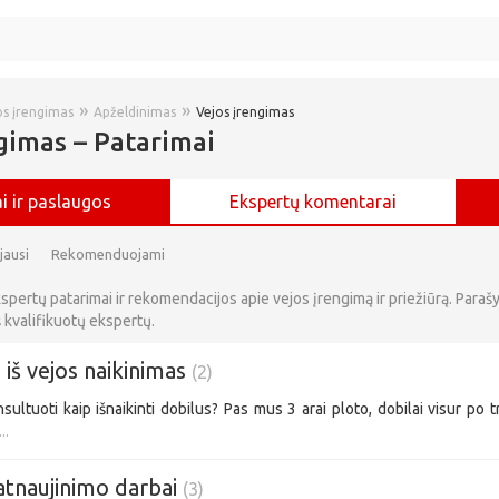
»
»
os įrengimas
Apželdinimas
Vejos įrengimas
gimas – Patarimai
i ir paslaugos
Ekspertų komentarai
jausi
Rekomenduojami
spertų patarimai ir rekomendacijos apie vejos įrengimą ir priežiūrą. Parašy
 kvalifikuotų ekspertų.
 iš vejos naikinimas
(2)
sultuoti kaip išnaikinti dobilus? Pas mus 3 arai ploto, dobilai visur po t
..
atnaujinimo darbai
(3)