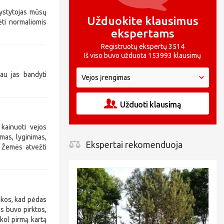
vystytojas mūsų
Užduokite klausimus
ėti normaliomis
ekspertams
Registruotų ekspertų 3514
Iš viso buvo užduota 153993 klausimų
iau jas bandyti
Užduoti klausimą
 kainuoti vejos
imas, lyginimas,
Ekspertai rekomenduoja
. Žemės atvežti
takos, kad pėdas
s buvo pirktos,
kol pirmą kartą