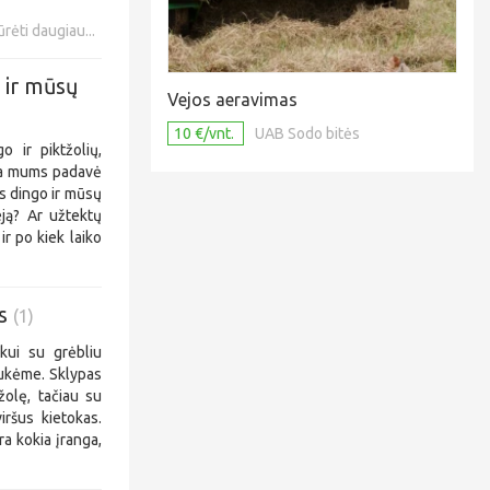
ūrėti daugiau...
 ir mūsų
Vejos aeravimas
10 €/vnt.
UAB Sodo bitės
o ir piktžolių,
ėja mums padavė
s dingo ir mūsų
eją? Ar užtektų
ir po kiek laiko
as
(1)
skui su grėbliu
aukėme. Sklypas
žolę, tačiau su
iršus kietokas.
a kokia įranga,