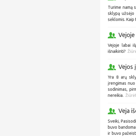
Turime namą su
sklypą užsėjo 
sėklomis. Kaip 
Vejoje
Vejoje labai i
išnaikinti?
Žiūr
Vejos 
Yra 8 arų skly
įrengimas nuo n
sodinimas, pir
nereikia.
Žiūrėt
Veja i
Sveiki, Pasisod
buvo bandoma u
ir buvo pažeis