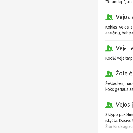
"Roundup", ar g
Vejos 
Kokias vejos 
eraičinų, bet p
Veja t
Kodėl veja tarp
Žolė 
Šeštadienį naud
koks geriausias
Vejos
Sklypo pakėlimu
ištyžta. Dasive
Žiūrėti daugiau.