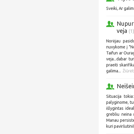
Sveiki, Ar galim
Nupurš
veja
(1
Norėjau pasido
nuvykome į "No
Taifun ar Oura
veja...dabar t
praeiti skarifi
galima...
Žiūrėt
Neišei
Situacija toki
palyginome, tu
išlygintas ide
grebliu neina 
Manau persiste
kuri paviršutini