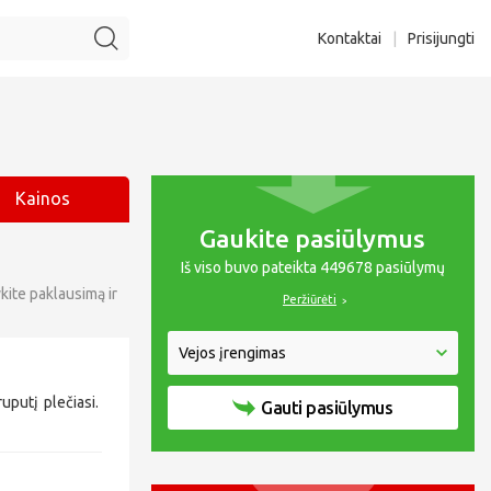
Kontaktai
|
Prisijungti
Kainos
Gaukite pasiūlymus
Iš viso buvo pateikta 449678 pasiūlymų
kite paklausimą ir
Peržiūrėti
ruputį plečiasi.
Gauti pasiūlymus