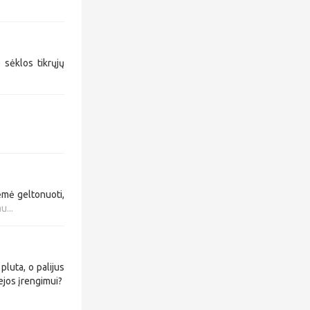
sėklos tikrųjų
 ėmė geltonuoti,
u...
pluta, o palijus
vejos įrengimui?