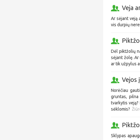
Veja 
Ar sėjant veją 
vis durpių ner
Piktžo
Dėl piktžolių n
sėjant žolę. Ar 
ar tik užpylus 
Vejos 
Norėčiau gauti
gruntas, pilna
tvarkytis veją?
sėklomis?
Žiūr
Piktžo
Sklypas apaugę