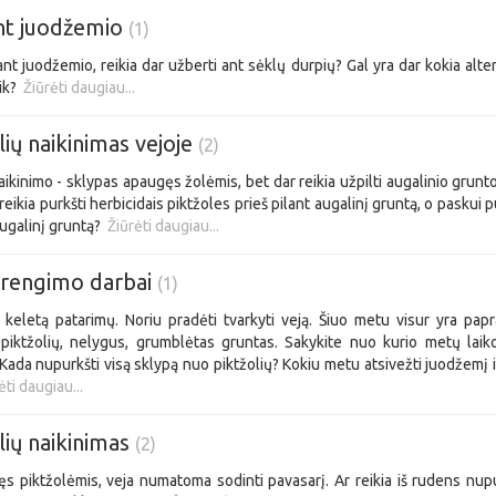
ant juodžemio
(1)
ant juodžemio, reikia dar užberti ant sėklų durpių? Gal yra dar kokia alter
eik?
Žiūrėti daugiau...
lių naikinimas vejoje
(2)
aikinimo - sklypas apaugęs žolėmis, bet dar reikia užpilti augalinio grunt
reikia purkšti herbicidais piktžoles prieš pilant augalinį gruntą, o paskui p
augalinį gruntą?
Žiūrėti daugiau...
įrengimo darbai
(1)
 keletą patarimų. Noriu pradėti tvarkyti veją. Šiuo metu visur yra papr
 piktžolių, nelygus, grumblėtas gruntas. Sakykite nuo kurio metų laiko
 Kada nupurkšti visą sklypą nuo piktžolių? Kokiu metu atsivežti juodžemį ir
ėti daugiau...
lių naikinimas
(2)
s piktžolėmis, veja numatoma sodinti pavasarį. Ar reikia iš rudens nupu