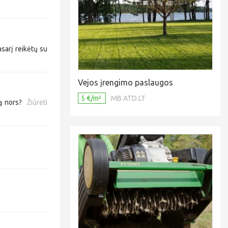
sarį reikėtų su
Vejos įrengimo paslaugos
5 €/m²
MB ATD.LT
 ką nors?
Žiūrėti