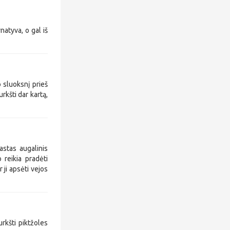
natyva, o gal iš
o sluoksnį prieš
urkšti dar kartą,
astas augalinis
 reikia pradėti
 ji apsėti vejos
rkšti piktžoles