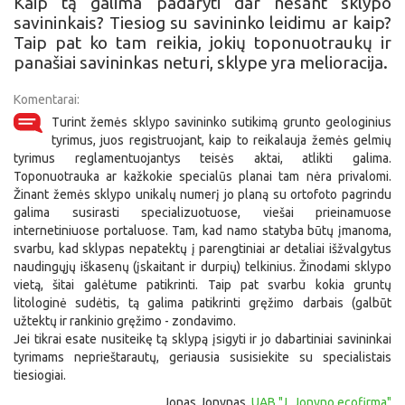
Kaip tą galima padaryti dar nesant sklypo
savininkais? Tiesiog su savininko leidimu ar kaip?
Taip pat ko tam reikia, jokių toponuotraukų ir
panašiai savininkas neturi, sklype yra melioracija.
Komentarai:
Turint žemės sklypo savininko sutikimą grunto geologinius
tyrimus, juos registruojant, kaip to reikalauja žemės gelmių
tyrimus reglamentuojantys teisės aktai, atlikti galima.
Toponuotrauka ar kažkokie specialūs planai tam nėra privalomi.
Žinant žemės sklypo unikalų numerį jo planą su ortofoto pagrindu
galima susirasti specializuotuose, viešai prieinamuose
internetiniuose portaluose. Tam, kad namo statyba būtų įmanoma,
svarbu, kad sklypas nepatektų į parengtiniai ar detaliai išžvalgytus
naudingųjų iškasenų (įskaitant ir durpių) telkinius. Žinodami sklypo
vietą, šitai galėtume patikrinti. Taip pat svarbu kokia gruntų
litologinė sudėtis, tą galima patikrinti gręžimo darbais (galbūt
užtektų ir rankinio gręžimo - zondavimo.
Jei tikrai esate nusiteikę tą sklypą įsigyti ir jo dabartiniai savininkai
tyrimams neprieštarautų, geriausia susisiekite su specialistais
tiesiogiai.
Jonas Jonynas,
UAB "J. Jonyno ecofirma"