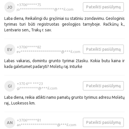
+3706*****75
Pateikti pasiūlymą
JO
jo*****************@***il.com
Laba diena, Reikalingi du gręžiniai su statiniu zondavimu. Geologinis
tyrimas turi būti registruotas geologijos tarnyboje. Račkūnų k.,
Lentvario sen., Trakų r. sav.
+3706*****82
Pateikti pasiūlymą
EV
ev********************@***il.com
Labas vakaras, domintu grunto tyrimai 2tasku. Kokia butu kaina ir
kada galetumet padaryti? Molėtų raj. Inturkė
+370 6** ***23
Pateikti pasiūlymą
GI
gi*********@***il.com
Laba diena, reikia atlikti namo pamatų grunto tyrimus adresu Molėtų
raj., Luokesos km.
+3706*****81
Pateikti pasiūlymą
AN
an******************@***il.com