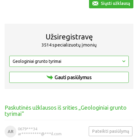
Siųsti užklausą
Užsiregistravę
3514 specializuotų įmonių
Gauti pasiūlymus
Paskutinės užklausos iš srities „Geologiniai grunto
tyrimai“
0679***34
Pateikti pasiūlymą
AR
ar*********@***il.com