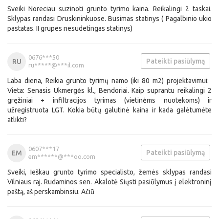
Sveiki Noreciau suzinoti grunto tyrimo kaina. Reikalingi 2 taskai.
Sklypas randasi Druskininkuose. Busimas statinys ( Pagalbinio ukio
pastatas. II grupes nesudetingas statinys)
0676***50
Pateikti pasiūlymą
RU
ru*****@***il.com
Laba diena, Reikia grunto tyrimų namo (iki 80 m2) projektavimui: ​
Vieta: Senasis Ukmergės kl., Bendoriai. ​Kaip suprantu reikalingi 2
gręžiniai + infiltracijos tyrimas (vietinėms nuotekoms) ir
užregistruota LGT. ​Kokia būtų galutinė kaina ir kada galėtumėte
atlikti?
0607***17
Pateikti pasiūlymą
EM
em******@***oo.com
Sveiki, Ieškau grunto tyrimo specialisto, žemės sklypas randasi
Vilniaus raj. Rudaminos sen. Akalotė Siųsti pasiūlymus į elektroninį
paštą, aš perskambinsiu. Ačiū