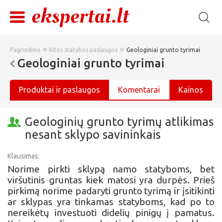
»
»
Pagrindinis
Kitos statybos paslaugos
Geologiniai grunto tyrimai
Geologiniai grunto tyrimai
Produktai ir paslaugos
Komentarai
Kainos
Geologinių grunto tyrimų atlikimas
nesant sklypo savininkais
Klausimas:
Norime pirkti sklypą namo statyboms, bet
viršutinis gruntas kiek matosi yra durpės. Prieš
pirkimą norime padaryti grunto tyrimą ir įsitikinti
ar sklypas yra tinkamas statyboms, kad po to
nereikėtų investuoti didelių pinigų į pamatus.