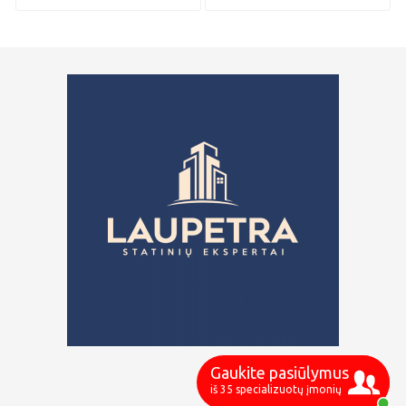
Gaukite pasiūlymus
iš 35 specializuotų įmonių