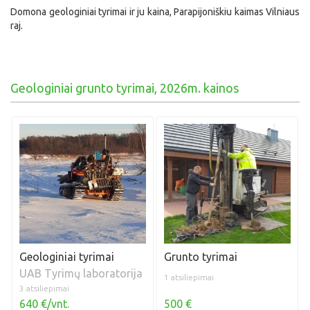
Domona geologiniai tyrimai ir ju kaina, Parapijoniškiu kaimas Vilniaus
raj.
Geologiniai grunto tyrimai, 2026m. kainos
Geologiniai tyrimai
Grunto tyrimai
UAB Tyrimų laboratorija
1 atsiliepimai
3 atsiliepimai
500 €
640 €/vnt.