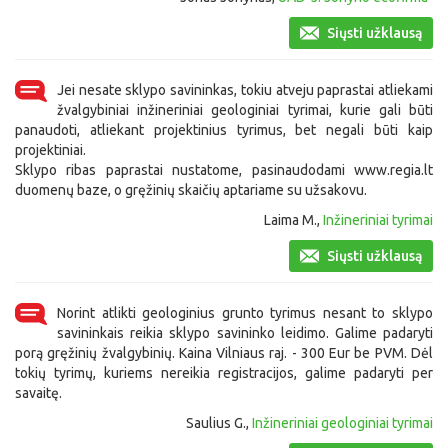
Siųsti užklausą
Jei nesate sklypo savininkas, tokiu atveju paprastai atliekami
žvalgybiniai inžineriniai geologiniai tyrimai, kurie gali būti
panaudoti, atliekant projektinius tyrimus, bet negali būti kaip
projektiniai.
Sklypo ribas paprastai nustatome, pasinaudodami www.regia.lt
duomenų baze, o gręžinių skaičių aptariame su užsakovu.
Laima M.,
Inžineriniai tyrimai
Siųsti užklausą
Norint atlikti geologinius grunto tyrimus nesant to sklypo
savininkais reikia sklypo savininko leidimo. Galime padaryti
porą gręžinių žvalgybinių. Kaina Vilniaus raj. - 300 Eur be PVM. Dėl
tokių tyrimų, kuriems nereikia registracijos, galime padaryti per
savaitę.
Saulius G.,
Inžineriniai geologiniai tyrimai