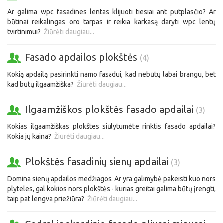
Ar galima wpc fasadines lentas klijuoti tiesiai ant putplasčio? Ar
būtinai reikalingas oro tarpas ir reikia karkasą daryti wpc lentų
tvirtinimui?
Žiūrėti daugiau...
Fasado apdailos plokštės
(4)
Kokią apdailą pasirinkti namo fasadui, kad nebūtų labai brangu, bet
kad būtų ilgaamžiška?
Žiūrėti daugiau...
Ilgaamžiškos plokštės fasado apdailai
(3)
Kokias ilgaamžiškas plokštes siūlytumėte rinktis fasado apdailai?
Kokia jų kaina?
Žiūrėti daugiau...
Plokštės fasadinių sienų apdailai
(3)
Domina sienų apdailos medžiagos. Ar yra galimybė pakeisti kuo nors
plyteles, gal kokios nors plokštės - kurias greitai galima būtų įrengti,
taip pat lengva priežiūra?
Žiūrėti daugiau...