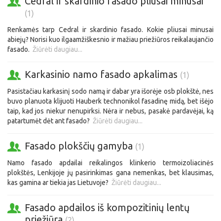
Cedral ir skardinio fasado pliusai minusai
(1)
Renkamės tarp Cedral ir skardinio fasado. Kokie pliusai minusai
abiejų? Norisi kuo ilgaamžiškesnio ir mažiau priežiūros reikalaujančio
fasado.
Žiūrėti daugiau...
Karkasinio namo fasado apkalimas
(1)
Pasistačiau karkasinį sodo namą ir dabar yra išorėje osb plokštė, nes
buvo planuota klijuoti Hauberk technonikol fasadinę midą, bet išėjo
taip, kad jos niekur nenupirksi. Nėra ir nebus, pasakė pardavėjai, ką
patartumėt dėt ant fasado?
Žiūrėti daugiau...
Fasado plokščių gamyba
(1)
Namo fasado apdailai reikalingos klinkerio termoizoliacinės
plokštės, Lenkijoje jų pasirinkimas gana nemenkas, bet klausimas,
kas gamina ar tiekia jas Lietuvoje?
Žiūrėti daugiau...
Fasado apdailos iš kompozitinių lentų
priežiūra
(2)