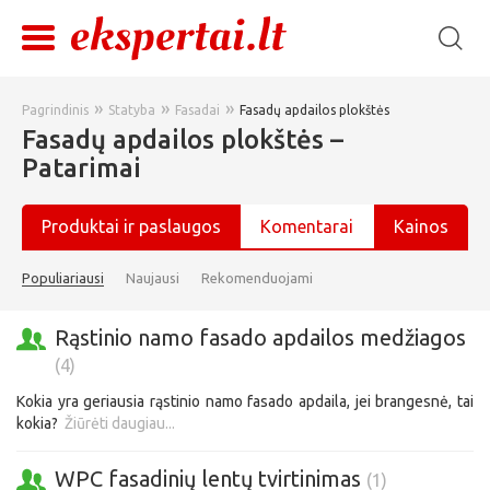
»
»
»
Pagrindinis
Statyba
Fasadai
Fasadų apdailos plokštės
Fasadų apdailos plokštės –
Patarimai
Produktai ir paslaugos
Komentarai
Kainos
Populiariausi
Naujausi
Rekomenduojami
Rąstinio namo fasado apdailos medžiagos
(4)
Kokia yra geriausia rąstinio namo fasado apdaila, jei brangesnė, tai
kokia?
Žiūrėti daugiau...
WPC fasadinių lentų tvirtinimas
(1)