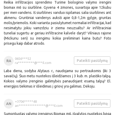
Reikia infiltracijos sprendimo Turime biologinio valymo irengini
biomax m6 su siurbline. Gyvena 4 zmones, suvartoja apie 12kubu
per men vandens. Iš siurblines vanduo ispilamas salia siurblines ant
akmenu. Gruntiniai vandenys auksti apie 0,8-1,2m gylyje, gruntas
molis/priemolis. Koki varianta pasiulytumet normaliai infiltracijai, kad
nesimatytu jokiu vamzdziu ir ziema neuzsaltu? Ar infiltraciniai
tuneliai sugertu ar geriau infiltracine kalvele daryt? Vilniaus rajone
(Mickunu sen) su irengimu kokia preliminari kaina butu? Foto
prisegu kaip dabar atrodo.
0656***52
Pateikti pasiūlymą
RA
ra*********@***il.com
Laba diena, sodyba Alytaus r., naudojama su pertraukomis (iki 3
savaičių). Šiuo metu nuotekos išleidžiamos į 3 kub. m. plastiko talpą.
Kokios valymo įrenginio galimybės panaudojant esamą talpą? El.
energijos tiekimas ir išleidimas į griovį yra galimas. Dėkoju.
+3706*****48
Pateikti pasiūlymą
AN
an***************@***il.com
Sumontuotas valymo įrenginys Biomax m6, išvalytos nuotekos bėga