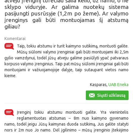
atveju įrenginį turėčiau šalia kelio, už namo, o ne
sklypo viduryje. Ar galima nuotekų sistema
pasijungti pusrūsyje (1,2m po žeme). Ar valymo
įrenginys gali būti montuojamas šį atstumą
giliau?
Komentarai:
Taip, tokiu atstumu ir turit kaimyno sutikimą, montuoti galite.
Mūsų siūlomi valymo įrenginiai gali būti montuojami iki 2,5m
gylio vamzdynui, todėl jūsų atveju galime pasiūlyti ypač patvaraus
korpuso valymo įrenginius. Taip pat mūsų siūlomi įrenginiai gali būti
montuojami ir važiuojamojoje dalyje, taip sutaupant vietos namo
kieme.
Kasparas,
UAB Eneka
Siųsti užklausą
Įrenginį tokiu atstumu montuoti galite. Yra vienintelis
reglamentuotas atstumas – 8m nuo kaimyno gyvenamo
namo, todėl jeigu Jūsų kaimynas duoda sutikimą, Jus galite statyti
nors ir 2m nuo Jo namo. Dėl įgilinimo – mūsų įrenginio įtekėjimo