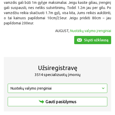
vamzdis gali būti 1m gylyje maksimaliai. Jeigu kasite giliau, įrenginį
gali suspausti, nes neliks sutvirtinimų. Todėl 1.2m jau per gilu. Po
vamzdžiu reikia skaičiuoti 1.7m gylį, visa kita, Jums reikės aukštinti,
o tai kainuos papildomai 10cm/25eur. Jeigu pridėti 80cm – jau
papildomai 200eur.
AUGUST,
Nuotėkų valymo įrenginiai
Siųsti užklausą
Užsiregistravę
3514 specializuotų įmonių
Gauti pasiūlymus