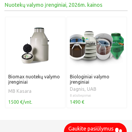
Nuotekų valymo įrenginiai, 2026m. kainos
Biomax nuotekų valymo
Biologiniai valymo
įrenginiai
įrenginiai
Dagnis, UAB
MB Kasara
8 atsiliepimai
1500 €/vnt.
1490 €
Gaukite pasiūlymus