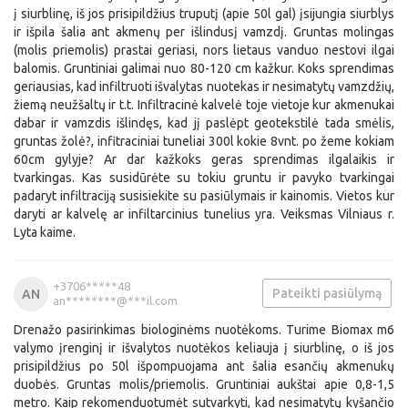
į siurblinę, iš jos prisipildžius truputį (apie 50l gal) įsijungia siurblys
ir išpila šalia ant akmenų per išlindusį vamzdį. Gruntas molingas
(molis priemolis) prastai geriasi, nors lietaus vanduo nestovi ilgai
balomis. Gruntiniai galimai nuo 80-120 cm kažkur. Koks sprendimas
geriausias, kad infiltruoti išvalytas nuotekas ir nesimatytų vamzdžių,
žiemą neužšaltų ir t.t. Infiltracinė kalvelė toje vietoje kur akmenukai
dabar ir vamzdis išlindęs, kad jį paslėpt geotekstilė tada smėlis,
gruntas žolė?, infitraciniai tuneliai 300l kokie 8vnt. po žeme kokiam
60cm gylyje? Ar dar kažkoks geras sprendimas ilgalaikis ir
tvarkingas. Kas susidūrėte su tokiu gruntu ir pavyko tvarkingai
padaryt infiltraciją susisiekite su pasiūlymais ir kainomis. Vietos kur
daryti ar kalvelę ar infiltarcinius tunelius yra. Veiksmas Vilniaus r.
Lyta kaime.
+3706*****48
Pateikti pasiūlymą
AN
an********@***il.com
Drenažo pasirinkimas biologinėms nuotėkoms. Turime Biomax m6
valymo įrenginį ir išvalytos nuotėkos keliauja į siurblinę, o iš jos
prisipildžius po 50l išpompuojama ant šalia esančių akmenukų
duobės. Gruntas molis/priemolis. Gruntiniai aukštai apie 0,8-1,5
metro. Kaip rekomenduotumėt sutvarkyti, kad nesimatytų kyšančio