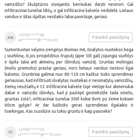
vamzdžio? Skulptūros sisiojantis berniukas daryti nesinori. Gal
infiltraciniai tuneliai tiktų, o gal infiltracinė kalvelė nedidelė. Lietaus
vanduo ir šitas išpiltas nesilaiko labai paviršiuje, geriasi.
+3706*****48
Pateikti pasiūlymą
AN
an*******@***il.com
Sumontuotas valymo įrenginys Biomax m6, išvalytos nuotekos bėga
į siurblinę, iš jos prisipildžius truputį (apie 50l gal) įsijungia siurblys
ir išpila šalia ant akmenų per išlindusį vamzdį. Gruntas molingas
(molis priemolis) prastai geriasi, nors lietaus vanduo nestovi ilgai
balomis. Gruntiniai galimai nuo 80-120 cm kažkur. Koks sprendimas
geriausias, kad infiltruoti išvalytas nuotekas ir nesimatytų vamzdžių,
žiemą neužšaltų ir t.t. Infiltracinė kalvelė toje vietoje kur akmenukai
dabar ir vamzdis išlindęs, kad ji paslėpt geotekstile tada smėlis,
gruntas žolė?, infitraciniai tuneliai 300l kokie 8vnt po žeme kokiam
60cm gylyje? Ar dar kažkoks geras sprendimas ilgalaikis ir
tvarkingas. Kas susidūrė su tokiu gruntu ir kaip pasisekė?
+3706*****26
Pateikti pasiūlymą
VI
vi*********@***il.com