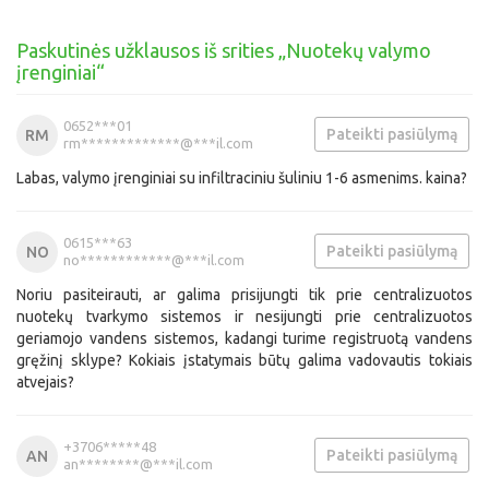
Paskutinės užklausos iš srities „Nuotekų valymo
įrenginiai“
0652***01
Pateikti pasiūlymą
RM
rm*************@***il.com
Labas, valymo įrenginiai su infiltraciniu šuliniu 1-6 asmenims. kaina?
0615***63
Pateikti pasiūlymą
NO
no************@***il.com
Noriu pasiteirauti, ar galima prisijungti tik prie centralizuotos
nuotekų tvarkymo sistemos ir nesijungti prie centralizuotos
geriamojo vandens sistemos, kadangi turime registruotą vandens
gręžinį sklype? Kokiais įstatymais būtų galima vadovautis tokiais
atvejais?
+3706*****48
Pateikti pasiūlymą
AN
an********@***il.com