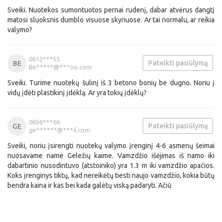
Sveiki. Nuotekos sumontuotos pernai rudenį, dabar atvėrus dangtį
matosi sluoksnis dumblo visuose skyriuose. Ar tai normalu, ar reikia
valymo?
0612***55
Pateikti pasiūlymą
BE
Be*****@***oo.com
Sveiki. Turime nuotekų šulinį iš 3 betono bonių be dugno. Noriu į
vidų įdėti plastikinį įdėklą. Ar yra tokių įdėklų?
0656***66
Pateikti pasiūlymą
GE
ge******@***il.com
Sveiki, noriu įsirengti nuotekų valymo įrenginį 4-6 asmenų šeimai
nuosavame name Geležių kaime. Vamzdžio išėjimas iš namo iki
dabartinio nusodintuvo (atstoiniko) yra 1.3 m iki vamzdžio apačios.
Koks įrenginys tiktų, kad nereikėtų tiesti naujo vamzdžio, kokia būtų
bendra kaina ir kas bei kada galėtų viską padaryti. Ačiū