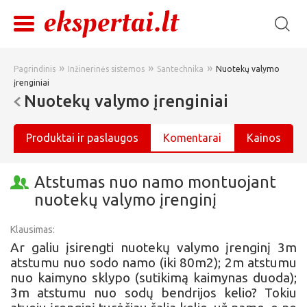
»
»
»
Pagrindinis
Inžinerinės sistemos
Santechnika
Nuotekų valymo
įrenginiai
Nuotekų valymo įrenginiai
Produktai ir paslaugos
Komentarai
Kainos
Atstumas nuo namo montuojant
nuotekų valymo įrenginį
Klausimas:
Ar galiu įsirengti nuotekų valymo įrenginį 3m
atstumu nuo sodo namo (iki 80m2); 2m atstumu
nuo kaimyno sklypo (sutikimą kaimynas duoda);
3m atstumu nuo sodų bendrijos kelio? Tokiu