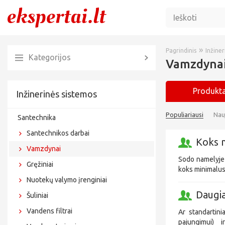
»
Pagrindinis
Inžine
Kategorijos
Vamzdynai
Produkta
Inžinerinės sistemos
Populiariausi
Nau
Santechnika
Santechnikos darbai
Koks m
Vamzdynai
Sodo namelyje n
Gręžiniai
koks minimalus
Nuotekų valymo įrenginiai
Daugia
Šuliniai
Vandens filtrai
Ar standartini
pajungimui) i