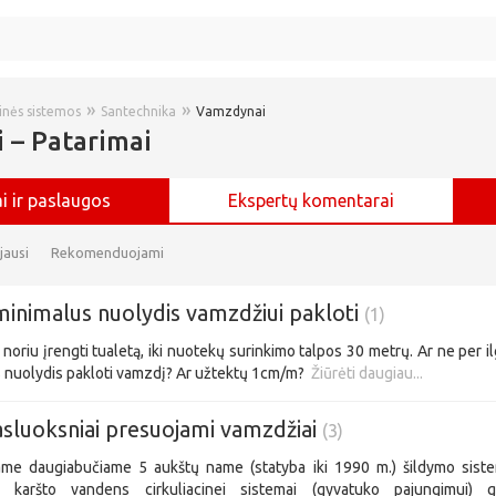
»
»
rinės sistemos
Santechnika
Vamzdynai
 – Patarimai
i ir paslaugos
Ekspertų komentarai
jausi
Rekomenduojami
inimalus nuolydis vamzdžiui pakloti
(1)
oriu įrengti tualetą, iki nuotekų surinkimo talpos 30 metrų. Ar ne per i
 nuolydis pakloti vamzdį? Ar užtektų 1cm/m?
Žiūrėti daugiau...
sluoksniai presuojami vamzdžiai
(3)
ame daugiabučiame 5 aukštų name (statyba iki 1990 m.) šildymo sistem
r karšto vandens cirkuliacinei sistemai (gyvatuko pajungimui) 