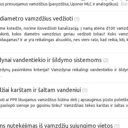
us presuojamus vamzdžius (pavyzdžiui, Uponor MLC ir analogiškus).
Žiūr
 diametro vamzdžius vedžioti
(1)
ame kotedže, norime išsivedžioti kanalizaciją. Į namą ateina d100 vamzdis
aikinti, kokio diametro vamzdzius geriau vedžioti toliau? Koks vam
daujamas? Ir ar yra reikalingas alsuoklis, nes vieni rašo, kad reikia, kiti
ynai vandentiekio ir šildymo sistemoms
(2)
dynų pasirinkimo kriterijai? Vamzdynai reikalingi vandentiekio ir šil
..
iai karštam ir šaltam vandeniui
(1)
oti ar PPR lituojamus vamzdžius būtina dėti į apsauginius pūsto polietile
paslėpti sienoje po gipsiniu tinku? Vamzdžiais tekės karštas ir šalta
s nutekėjimas iš vamzdžių sujungimo vietos
(1)