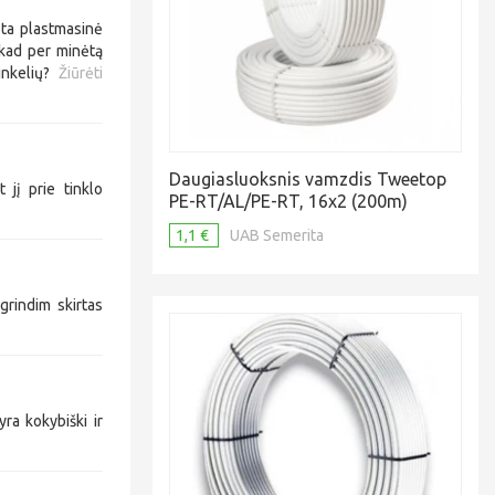
ta plastmasinė
 kad per minėtą
rinkelių?
Žiūrėti
Daugiasluoksnis vamzdis Tweetop
 jį prie tinklo
PE-RT/AL/PE-RT, 16x2 (200m)
1,1 €
UAB Semerita
grindim skirtas
yra kokybiški ir