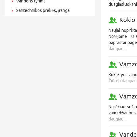
Vandens tyrimai
duagiasluoksni
Santechnikos prekės, įranga
Kokio
Naujai nupirkt
Norėjome išsi
paprastai pagei
daugiau...
Vamzd
Kokie yra vamz
Žiūrėti daugiau.
Vamzdž
Norėčiau sužin
vamzdžiai bus 
daugiau...
Vanden