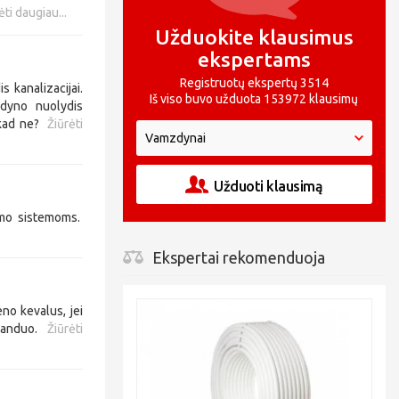
ėti daugiau...
Užduokite klausimus
ekspertams
Registruotų ekspertų 3514
 kanalizacijai.
Iš viso buvo užduota 153972 klausimų
zdyno nuolydis
, kad ne?
Žiūrėti
Užduoti klausimą
dymo sistemoms.
Ekspertai rekomenduoja
no kevalus, jei
s vanduo.
Žiūrėti