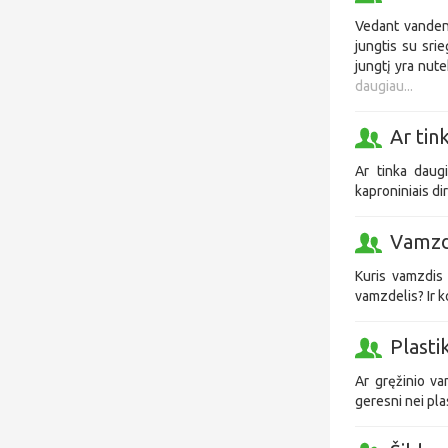
Vedant vanden
jungtis su sri
jungtį yra nut
daugiau...
Ar tin
Ar tinka daugi
kaproniniais di
Vamzd
Kuris vamzdis 
vamzdelis? Ir 
Plasti
Ar gręžinio vam
geresni nei pla