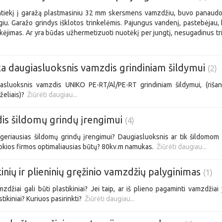
tiekį į garažą plastmasiniu 32 mm skersmens vamzdžiu, buvo panaudo
egiu. Garažo grindys išklotos trinkelėmis. Pajungus vandenį, pastebėjau,
ekėjimas. Ar yra būdas užhermetizuoti nuotėkį per jungtį, nesugadinus t
ka daugiasluoksnis vamzdis grindiniam šildymui
(2)
asluoksnis vamzdis UNIKO PE-RT/Al/PE-RT grindiniam šildymui, (rišant
rželiais)?
Žiūrėti daugiau...
is šildomų grindų įrengimui
(4)
geriausias šildomų grindų įrengimui? Daugiasluoksnis ar tik šildomom 
kokios firmos optimaliausias būtų? 80kv.m namukas.
Žiūrėti daugiau...
kinių ir plieninių gręžinio vamzdžių palyginimas
(1)
zdžiai gali būti plastikiniai? Jei taip, ar iš plieno pagaminti vamzdžiai 
stikiniai? Kuriuos pasirinkti?
Žiūrėti daugiau...