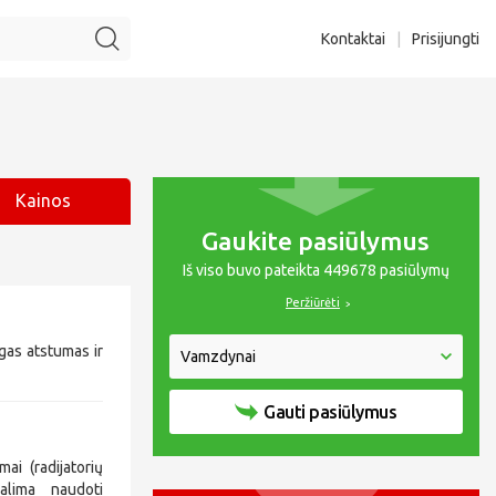
Kontaktai
|
Prisijungti
Kainos
Gaukite pasiūlymus
Iš viso buvo pateikta 449678 pasiūlymų
Peržiūrėti
lgas atstumas ir
Gauti pasiūlymus
ai (radijatorių
galima naudoti