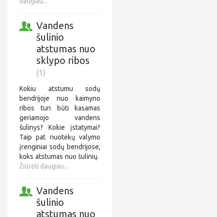
daugiau...
Vandens
šulinio
atstumas nuo
sklypo ribos
(1)
Kokiu atstumu sodų
bendrijoje nuo kaimyno
ribos turi būti kasamas
geriamojo vandens
šulinys? Kokie įstatymai?
Taip pat nuotėkų valymo
įrenginiai sodų bendrijose,
koks atstumas nuo šulinių.
Žiūrėti daugiau...
Vandens
šulinio
atstumas nuo