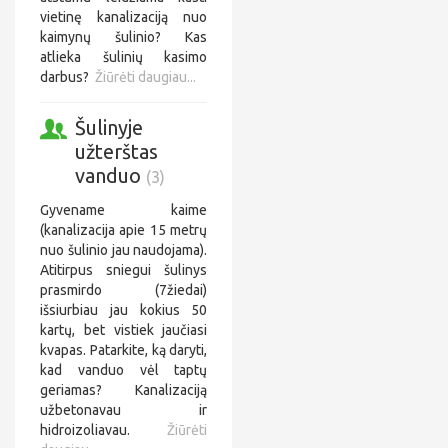
vietinę kanalizaciją nuo
kaimynų šulinio? Kas
atlieka šulinių kasimo
darbus?
Žiūrėti daugiau...
Šulinyje
užterštas
vanduo
(3)
Gyvename kaime
(kanalizacija apie 15 metrų
nuo šulinio jau naudojama).
Atitirpus sniegui šulinys
prasmirdo (7žiedai)
išsiurbiau jau kokius 50
kartų, bet vistiek jaučiasi
kvapas. Patarkite, ką daryti,
kad vanduo vėl taptų
geriamas? Kanalizaciją
užbetonavau ir
hidroizoliavau.
Žiūrėti