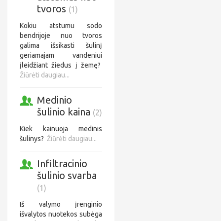
tvoros
(1)
Kokiu atstumu sodo
bendrijoje nuo tvoros
galima išsikasti šulinį
geriamajam vandeniui
įleidžiant žiedus į žemę?
Žiūrėti daugiau...
Medinio
šulinio kaina
(2)
Kiek kainuoja medinis
šulinys?
Žiūrėti daugiau...
Infiltracinio
šulinio svarba
(1)
Iš valymo įrenginio
išvalytos nuotekos subėga