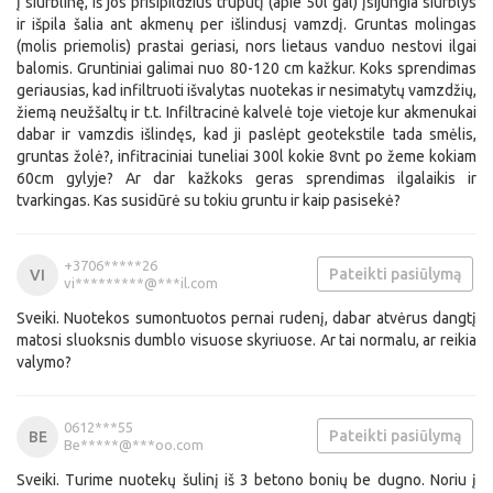
į siurblinę, iš jos prisipildžius truputį (apie 50l gal) įsijungia siurblys
ir išpila šalia ant akmenų per išlindusį vamzdį. Gruntas molingas
(molis priemolis) prastai geriasi, nors lietaus vanduo nestovi ilgai
balomis. Gruntiniai galimai nuo 80-120 cm kažkur. Koks sprendimas
geriausias, kad infiltruoti išvalytas nuotekas ir nesimatytų vamzdžių,
žiemą neužšaltų ir t.t. Infiltracinė kalvelė toje vietoje kur akmenukai
dabar ir vamzdis išlindęs, kad ji paslėpt geotekstile tada smėlis,
gruntas žolė?, infitraciniai tuneliai 300l kokie 8vnt po žeme kokiam
60cm gylyje? Ar dar kažkoks geras sprendimas ilgalaikis ir
tvarkingas. Kas susidūrė su tokiu gruntu ir kaip pasisekė?
+3706*****26
Pateikti pasiūlymą
VI
vi*********@***il.com
Sveiki. Nuotekos sumontuotos pernai rudenį, dabar atvėrus dangtį
matosi sluoksnis dumblo visuose skyriuose. Ar tai normalu, ar reikia
valymo?
0612***55
Pateikti pasiūlymą
BE
Be*****@***oo.com
Sveiki. Turime nuotekų šulinį iš 3 betono bonių be dugno. Noriu į