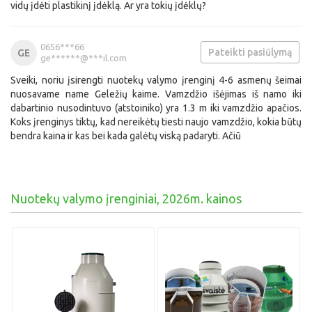
vidų įdėti plastikinį įdėklą. Ar yra tokių įdėklų?
0656***66
Pateikti pasiūlymą
GE
ge******@***il.com
Sveiki, noriu įsirengti nuotekų valymo įrenginį 4-6 asmenų šeimai
nuosavame name Geležių kaime. Vamzdžio išėjimas iš namo iki
dabartinio nusodintuvo (atstoiniko) yra 1.3 m iki vamzdžio apačios.
Koks įrenginys tiktų, kad nereikėtų tiesti naujo vamzdžio, kokia būtų
bendra kaina ir kas bei kada galėtų viską padaryti. Ačiū
Nuotekų valymo įrenginiai, 2026m. kainos