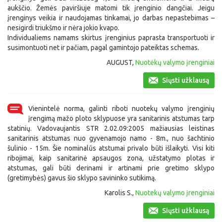
aukščio. Žemės paviršiuje matomi tik įrenginio dangčiai. Jeigu
įrenginys veikia ir naudojamas tinkamai, jo darbas nepastebimas –
nesigirdi triukšmo ir nėra jokio kvapo.
Individualiems namams skirtus įrenginius paprasta transportuoti ir
susimontuoti net ir pačiam, pagal gamintojo pateiktas schemas.
AUGUST,
Nuotėkų valymo įrenginiai
Siųsti užklausą
Vienintelė norma, galinti riboti nuotekų valymo įrenginių
įrengimą mažo ploto sklypuose yra sanitarinis atstumas tarp
statinių. Vadovaujantis STR 2.02.09:2005 mažiausias leistinas
sanitarinis atstumas nuo gyvenamojo namo - 8m., nuo šachtinio
šulinio - 15m. Šie nominalūs atstumai privalo būti išlaikyti. Visi kiti
ribojimai, kaip sanitarinė apsaugos zona, užstatymo plotas ir
atstumas, gali būti derinami ir artinami prie gretimo sklypo
(gretimybės) gavus šio sklypo savininko sutikimą.
Karolis S.,
Nuotekų valymo įrenginiai
Siųsti užklausą