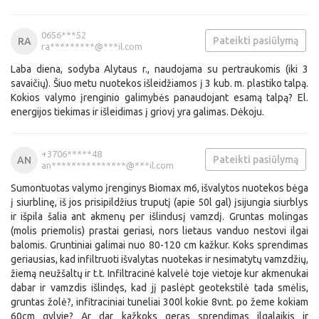
0656***52
Pateikti pasiūlymą
RA
ra*********@***il.com
Laba diena, sodyba Alytaus r., naudojama su pertraukomis (iki 3
savaičių). Šiuo metu nuotekos išleidžiamos į 3 kub. m. plastiko talpą.
Kokios valymo įrenginio galimybės panaudojant esamą talpą? El.
energijos tiekimas ir išleidimas į griovį yra galimas. Dėkoju.
+3706*****48
Pateikti pasiūlymą
AN
an***************@***il.com
Sumontuotas valymo įrenginys Biomax m6, išvalytos nuotekos bėga
į siurblinę, iš jos prisipildžius truputį (apie 50l gal) įsijungia siurblys
ir išpila šalia ant akmenų per išlindusį vamzdį. Gruntas molingas
(molis priemolis) prastai geriasi, nors lietaus vanduo nestovi ilgai
balomis. Gruntiniai galimai nuo 80-120 cm kažkur. Koks sprendimas
geriausias, kad infiltruoti išvalytas nuotekas ir nesimatytų vamzdžių,
žiemą neužšaltų ir t.t. Infiltracinė kalvelė toje vietoje kur akmenukai
dabar ir vamzdis išlindęs, kad jį paslėpt geotekstilė tada smėlis,
gruntas žolė?, infitraciniai tuneliai 300l kokie 8vnt. po žeme kokiam
60cm gylyje? Ar dar kažkoks geras sprendimas ilgalaikis ir