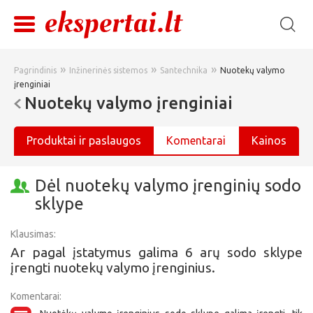
»
»
»
Pagrindinis
Inžinerinės sistemos
Santechnika
Nuotekų valymo
įrenginiai
Nuotekų valymo įrenginiai
Produktai ir paslaugos
Komentarai
Kainos
Dėl nuotekų valymo įrenginių sodo
sklype
Klausimas:
Ar pagal įstatymus galima 6 arų sodo sklype
įrengti nuotekų valymo įrenginius.
Komentarai: