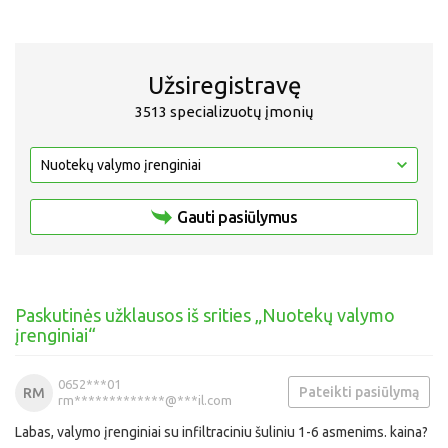
Užsiregistravę
3513 specializuotų įmonių
Gauti pasiūlymus
Paskutinės užklausos iš srities „Nuotekų valymo
įrenginiai“
0652***01
Pateikti pasiūlymą
RM
rm*************@***il.com
Labas, valymo įrenginiai su infiltraciniu šuliniu 1-6 asmenims. kaina?