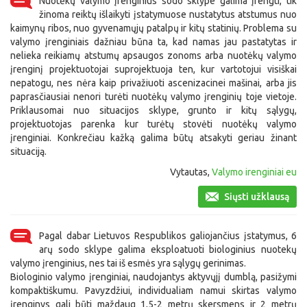
Nuotėkų valymo įrenginius sodo sklype galima įrengti, tik
žinoma reiktų išlaikyti įstatymuose nustatytus atstumus nuo
kaimynų ribos, nuo gyvenamųjų patalpų ir kitų statinių. Problema su
valymo įrenginiais dažniau būna ta, kad namas jau pastatytas ir
nelieka reikiamų atstumų apsaugos zonoms arba nuotėkų valymo
įrenginį projektuotojai suprojektuoja ten, kur vartotojui visiškai
nepatogu, nes nėra kaip privažiuoti ascenizacinei mašinai, arba jis
paprasčiausiai nenori turėti nuotėkų valymo įrenginių toje vietoje.
Priklausomai nuo situacijos sklype, grunto ir kitų sąlygų,
projektuotojas parenka kur turėtų stovėti nuotėkų valymo
įrenginiai. Konkrečiau kažką galima būtų atsakyti geriau žinant
situaciją.
Vytautas,
Valymo irenginiai eu
Siųsti užklausą
Pagal dabar Lietuvos Respublikos galiojančius įstatymus, 6
arų sodo sklype galima eksploatuoti biologinius nuotekų
valymo įrenginius, nes tai iš esmės yra sąlygų gerinimas.
Biologinio valymo įrenginiai, naudojantys aktyvųjį dumblą, pasižymi
kompaktiškumu. Pavyzdžiui, individualiam namui skirtas valymo
įrenginys gali būti maždaug 1,5-2 metrų skersmens ir 2 metrų