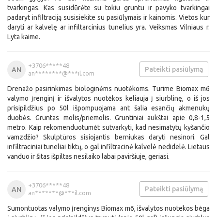
tvarkingas. Kas susidūrėte su tokiu gruntu ir pavyko tvarkingai
padaryt infiltraciją susisiekite su pasiūlymais ir kainomis. Vietos kur
daryti ar kalvelę ar infiltarcinius tunelius yra. Veiksmas Vilniaus r.
Lyta kaime.
+3706*****48
Pateikti pasiūlymą
AN
an********@***il.com
Drenažo pasirinkimas biologinėms nuotėkoms. Turime Biomax m6
valymo įrenginį ir išvalytos nuotėkos keliauja į siurblinę, o iš jos
prisipildžius po 50l išpompuojama ant šalia esančių akmenukų
duobės. Gruntas molis/priemolis. Gruntiniai aukštai apie 0,8-1,5
metro. Kaip rekomenduotumėt sutvarkyti, kad nesimatytų kyšančio
vamzdžio? Skulptūros sisiojantis berniukas daryti nesinori. Gal
infiltraciniai tuneliai tiktų, o gal infiltracinė kalvelė nedidelė. Lietaus
vanduo ir šitas išpiltas nesilaiko labai paviršiuje, geriasi.
+3706*****48
Pateikti pasiūlymą
AN
an*******@***il.com
Sumontuotas valymo įrenginys Biomax m6, išvalytos nuotekos bėga