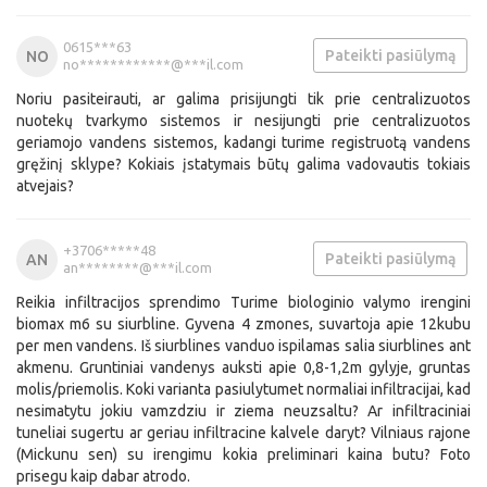
0615***63
Pateikti pasiūlymą
NO
no************@***il.com
Noriu pasiteirauti, ar galima prisijungti tik prie centralizuotos
nuotekų tvarkymo sistemos ir nesijungti prie centralizuotos
geriamojo vandens sistemos, kadangi turime registruotą vandens
gręžinį sklype? Kokiais įstatymais būtų galima vadovautis tokiais
atvejais?
+3706*****48
Pateikti pasiūlymą
AN
an********@***il.com
Reikia infiltracijos sprendimo Turime biologinio valymo irengini
biomax m6 su siurbline. Gyvena 4 zmones, suvartoja apie 12kubu
per men vandens. Iš siurblines vanduo ispilamas salia siurblines ant
akmenu. Gruntiniai vandenys auksti apie 0,8-1,2m gylyje, gruntas
molis/priemolis. Koki varianta pasiulytumet normaliai infiltracijai, kad
nesimatytu jokiu vamzdziu ir ziema neuzsaltu? Ar infiltraciniai
tuneliai sugertu ar geriau infiltracine kalvele daryt? Vilniaus rajone
(Mickunu sen) su irengimu kokia preliminari kaina butu? Foto
prisegu kaip dabar atrodo.