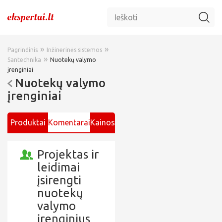
»
»
Pagrindinis
Inžinerinės sistemos
»
Santechnika
Nuotekų valymo
įrenginiai
Nuotekų valymo
įrenginiai
Produktai
Komentarai
Kainos
ir
Projektas ir
paslaugos
leidimai
įsirengti
nuotekų
valymo
įrenginius