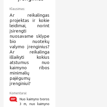
Klausimas:
Ar reikalingas
projektas ir kokie
leidimai, norint
įsirengti
nuosavame sklype
bio nuotekų
valymo įrenginius?
Ar reikalinga
išlaikyti kokius
atstumus nuo
kaimyno ribos
minimalių
pajėgumų
įrenginiui?
Komentarai:
Nuo kaimyno tvoros
3 m, nuo kaimyno