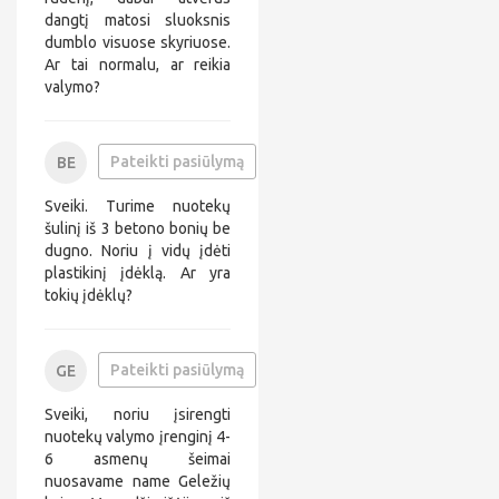
*
*
dangtį matosi sluoksnis
*
*
dumblo visuose skyriuose.
*
*
*
*
Ar tai normalu, ar reikia
2
*
valymo?
6
*
@
*
*
0
Pateikti pasiūlymą
BE
*
6
B
i
1
e
l
Sveiki. Turime nuotekų
2
*
.
*
*
šulinį iš 3 betono bonių be
c
*
*
dugno. Noriu į vidų įdėti
o
*
*
plastikinį įdėklą. Ar yra
m
5
*
tokių įdėklų?
5
@
*
*
*
0
o
Pateikti pasiūlymą
GE
6
g
o
5
e
.
Sveiki, noriu įsirengti
6
*
c
*
*
nuotekų valymo įrenginį 4-
o
*
*
m
6 asmenų šeimai
*
*
nuosavame name Geležių
6
*