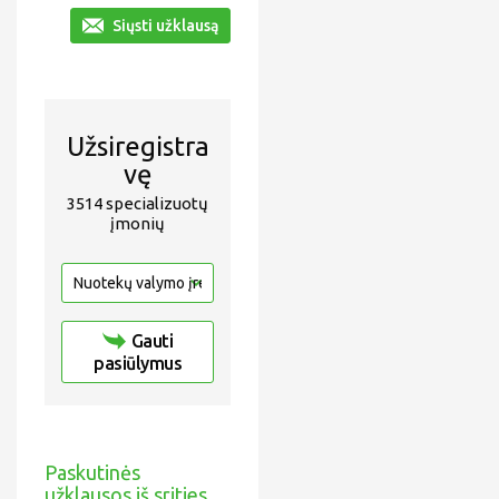
Siųsti užklausą
Užsiregistra
vę
3514 specializuotų
įmonių
Gauti
pasiūlymus
Paskutinės
užklausos iš srities