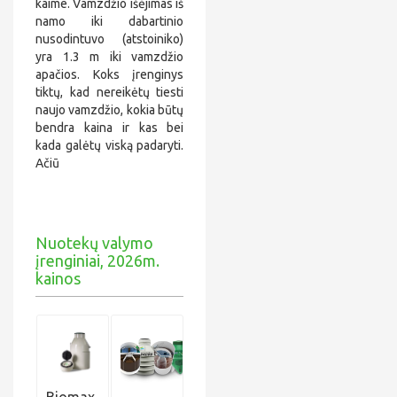
kaime. Vamzdžio išėjimas iš
6
*
@
namo iki dabartinio
*
nusodintuvo (atstoiniko)
*
yra 1.3 m iki vamzdžio
*
apačios. Koks įrenginys
i
l
tiktų, kad nereikėtų tiesti
.
naujo vamzdžio, kokia būtų
c
bendra kaina ir kas bei
o
kada galėtų viską padaryti.
m
Ačiū
Nuotekų valymo
įrenginiai, 2026m.
kainos
Biomax