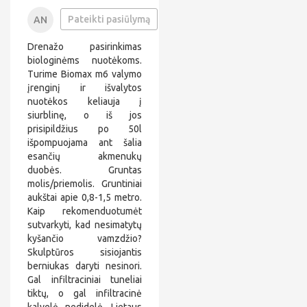
+
Pateikti pasiūlymą
AN
3
a
7
n
Drenažo pasirinkimas
0
*
6
*
biologinėms nuotėkoms.
*
*
Turime Biomax m6 valymo
*
*
įrenginį ir išvalytos
*
*
nuotėkos keliauja į
*
*
*
*
siurblinę, o iš jos
4
*
prisipildžius po 50l
8
@
išpompuojama ant šalia
*
esančių akmenukų
*
*
duobės. Gruntas
i
molis/priemolis. Gruntiniai
l
aukštai apie 0,8-1,5 metro.
.
Kaip rekomenduotumėt
c
o
sutvarkyti, kad nesimatytų
m
kyšančio vamzdžio?
Skulptūros sisiojantis
berniukas daryti nesinori.
Gal infiltraciniai tuneliai
tiktų, o gal infiltracinė