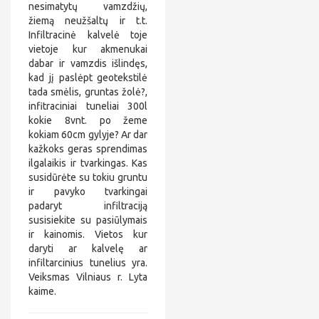
nesimatytų vamzdžių,
l
.
žiemą neužšaltų ir t.t.
c
Infiltracinė kalvelė toje
o
vietoje kur akmenukai
m
dabar ir vamzdis išlindęs,
kad jį paslėpt geotekstilė
tada smėlis, gruntas žolė?,
infitraciniai tuneliai 300l
kokie 8vnt. po žeme
kokiam 60cm gylyje? Ar dar
kažkoks geras sprendimas
ilgalaikis ir tvarkingas. Kas
susidūrėte su tokiu gruntu
ir pavyko tvarkingai
padaryt infiltraciją
susisiekite su pasiūlymais
ir kainomis. Vietos kur
daryti ar kalvelę ar
infiltarcinius tunelius yra.
Veiksmas Vilniaus r. Lyta
kaime.