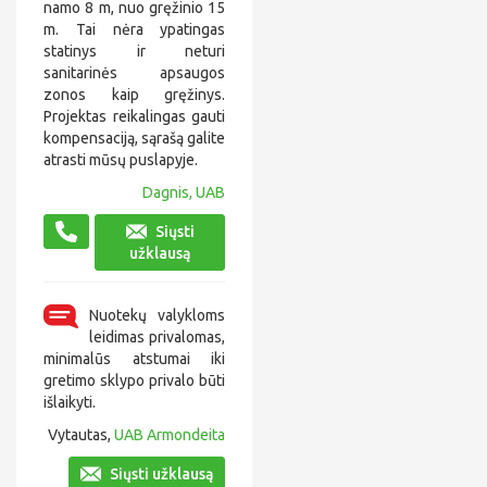
namo 8 m, nuo gręžinio 15
m. Tai nėra ypatingas
statinys ir neturi
sanitarinės apsaugos
zonos kaip gręžinys.
Projektas reikalingas gauti
kompensaciją, sąrašą galite
atrasti mūsų puslapyje.
Dagnis, UAB
Siųsti
užklausą
Nuotekų valykloms
leidimas privalomas,
minimalūs atstumai iki
gretimo sklypo privalo būti
išlaikyti.
Vytautas,
UAB Armondeita
Siųsti užklausą