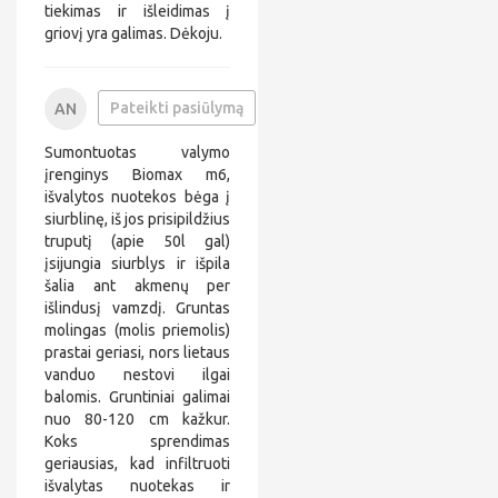
*
tiekimas ir išleidimas į
*
griovį yra galimas. Dėkoju.
i
l
.
c
+
Pateikti pasiūlymą
AN
o
3
a
m
7
n
Sumontuotas valymo
0
*
6
*
įrenginys Biomax m6,
*
*
išvalytos nuotekos bėga į
*
*
siurblinę, iš jos prisipildžius
*
*
truputį (apie 50l gal)
*
*
*
*
įsijungia siurblys ir išpila
4
*
šalia ant akmenų per
8
*
išlindusį vamzdį. Gruntas
*
molingas (molis priemolis)
*
*
prastai geriasi, nors lietaus
*
vanduo nestovi ilgai
*
balomis. Gruntiniai galimai
*
nuo 80-120 cm kažkur.
@
*
Koks sprendimas
*
geriausias, kad infiltruoti
*
išvalytas nuotekas ir
i