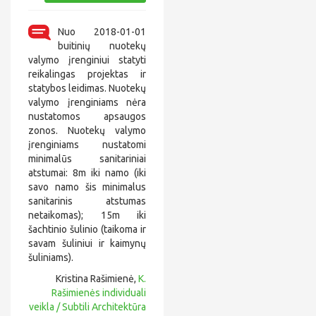
Nuo 2018-01-01
buitinių nuotekų
valymo įrenginiui statyti
reikalingas projektas ir
statybos leidimas. Nuotekų
valymo įrenginiams nėra
nustatomos apsaugos
zonos. Nuotekų valymo
įrenginiams nustatomi
minimalūs sanitariniai
atstumai: 8m iki namo (iki
savo namo šis minimalus
sanitarinis atstumas
netaikomas); 15m iki
šachtinio šulinio (taikoma ir
savam šuliniui ir kaimynų
šuliniams).
Kristina Rašimienė,
K.
Rašimienės individuali
veikla / Subtili Architektūra