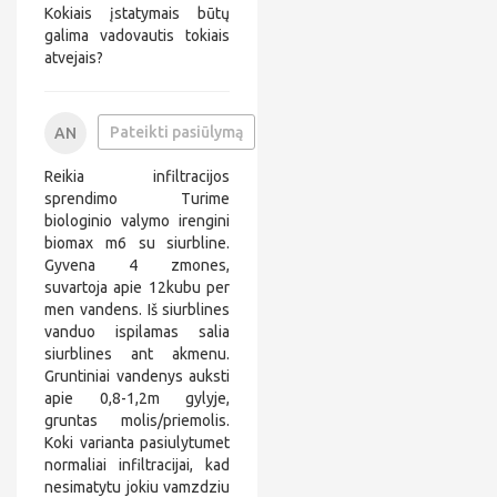
c
*
Kokiais įstatymais būtų
o
@
galima vadovautis tokiais
m
*
atvejais?
*
*
i
l
+
Pateikti pasiūlymą
AN
.
3
a
c
7
n
o
Reikia infiltracijos
0
*
m
6
*
sprendimo Turime
*
*
biologinio valymo irengini
*
*
biomax m6 su siurbline.
*
*
Gyvena 4 zmones,
*
*
*
*
suvartoja apie 12kubu per
4
*
men vandens. Iš siurblines
8
@
vanduo ispilamas salia
*
siurblines ant akmenu.
*
*
Gruntiniai vandenys auksti
i
apie 0,8-1,2m gylyje,
l
gruntas molis/priemolis.
.
Koki varianta pasiulytumet
c
o
normaliai infiltracijai, kad
m
nesimatytu jokiu vamzdziu