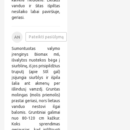
kalvelė nedidelė. Lietaus
vanduo ir šitas išpiltas
nesilaiko labai paviršiuje,
geriasi.
+
Pateikti pasiūlymą
AN
3
a
7
n
Sumontuotas valymo
0
*
6
*
įrenginys Biomax m6,
*
*
išvalytos nuotekos bėga į
*
*
siurblinę, iš jos prisipildžius
*
*
truputį (apie 50l gal)
*
*
*
*
įsijungia siurblys ir išpila
4
@
šalia ant akmenų per
8
*
išlindusį vamzdį. Gruntas
*
molingas (molis priemolis)
*
i
prastai geriasi, nors lietaus
l
vanduo nestovi ilgai
.
balomis. Gruntiniai galimai
c
nuo 80-120 cm kažkur.
o
m
Koks sprendimas
geriausias, kad infiltruoti