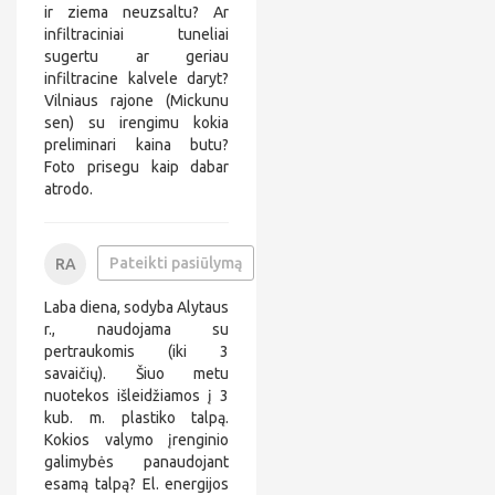
ir ziema neuzsaltu? Ar
infiltraciniai tuneliai
sugertu ar geriau
infiltracine kalvele daryt?
Vilniaus rajone (Mickunu
sen) su irengimu kokia
preliminari kaina butu?
Foto prisegu kaip dabar
atrodo.
0
Pateikti pasiūlymą
RA
6
r
5
a
Laba diena, sodyba Alytaus
6
*
*
*
r., naudojama su
*
*
pertraukomis (iki 3
*
*
savaičių). Šiuo metu
5
*
nuotekos išleidžiamos į 3
2
*
*
kub. m. plastiko talpą.
*
Kokios valymo įrenginio
*
galimybės panaudojant
@
esamą talpą? El. energijos
*