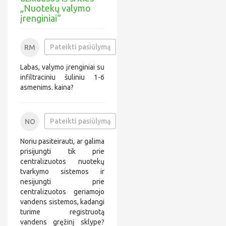
„Nuotekų valymo
įrenginiai“
0
Pateikti pasiūlymą
RM
6
r
5
m
Labas, valymo įrenginiai su
2
*
*
*
infiltraciniu šuliniu 1-6
*
*
asmenims. kaina?
*
*
0
*
1
*
*
0
Pateikti pasiūlymą
NO
*
6
n
*
1
o
*
Noriu pasiteirauti, ar galima
5
*
*
*
*
prisijungti tik prie
*
*
*
centralizuotos nuotekų
*
*
*
tvarkymo sistemos ir
@
6
*
*
nesijungti prie
3
*
*
*
centralizuotos geriamojo
*
*
vandens sistemos, kadangi
i
*
turime registruotą
l
*
.
vandens gręžinį sklype?
*