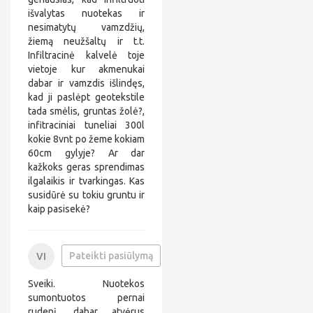
išvalytas nuotekas ir
nesimatytų vamzdžių,
žiemą neužšaltų ir t.t.
Infiltracinė kalvelė toje
vietoje kur akmenukai
dabar ir vamzdis išlindęs,
kad ji paslėpt geotekstile
tada smėlis, gruntas žolė?,
infitraciniai tuneliai 300l
kokie 8vnt po žeme kokiam
60cm gylyje? Ar dar
kažkoks geras sprendimas
ilgalaikis ir tvarkingas. Kas
susidūrė su tokiu gruntu ir
kaip pasisekė?
+
Pateikti pasiūlymą
VI
3
v
7
i
Sveiki. Nuotekos
0
*
6
*
sumontuotos pernai
*
*
rudenį, dabar atvėrus